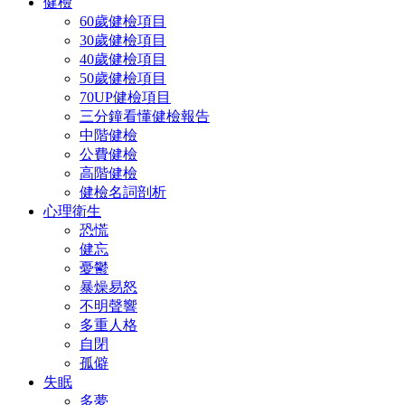
健檢
60歲健檢項目
30歲健檢項目
40歲健檢項目
50歲健檢項目
70UP健檢項目
三分鐘看懂健檢報告
中階健檢
公費健檢
高階健檢
健檢名詞剖析
心理衛生
恐慌
健忘
憂鬱
暴燥易怒
不明聲響
多重人格
自閉
孤僻
失眠
多夢