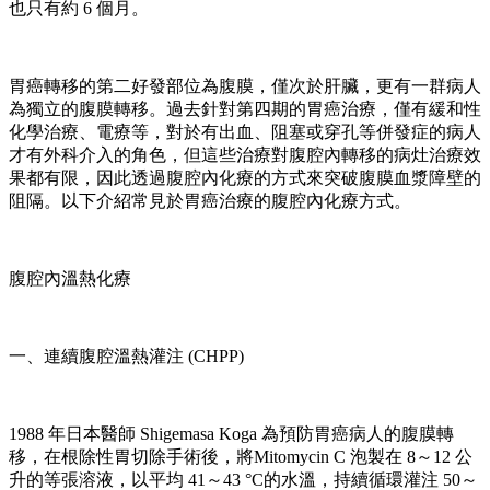
也只有約 6 個月。
胃癌轉移的第二好發部位為腹膜，僅次於肝臟，更有一群病人
為獨立的腹膜轉移。過去針對第四期的胃癌治療，僅有緩和性
化學治療、電療等，對於有出血、阻塞或穿孔等併發症的病人
才有外科介入的角色，但這些治療對腹腔內轉移的病灶治療效
果都有限，因此透過腹腔內化療的方式來突破腹膜血漿障壁的
阻隔。以下介紹常見於胃癌治療的腹腔內化療方式。
腹腔內溫熱化療
一、連續腹腔溫熱灌注 (CHPP)
1988 年日本醫師 Shigemasa Koga 為預防胃癌病人的腹膜轉
移，在根除性胃切除手術後，將Mitomycin C 泡製在 8～12 公
升的等張溶液，以平均 41～43 °C的水溫，持續循環灌注 50～