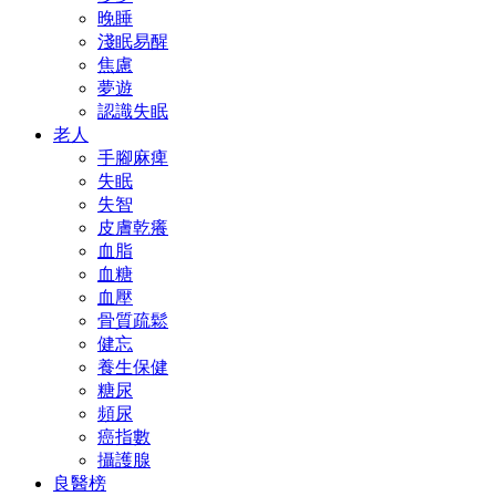
晚睡
淺眠易醒
焦慮
夢遊
認識失眠
老人
手腳麻痺
失眠
失智
皮膚乾癢
血脂
血糖
血壓
骨質疏鬆
健忘
養生保健
糖尿
頻尿
癌指數
攝護腺
良醫榜