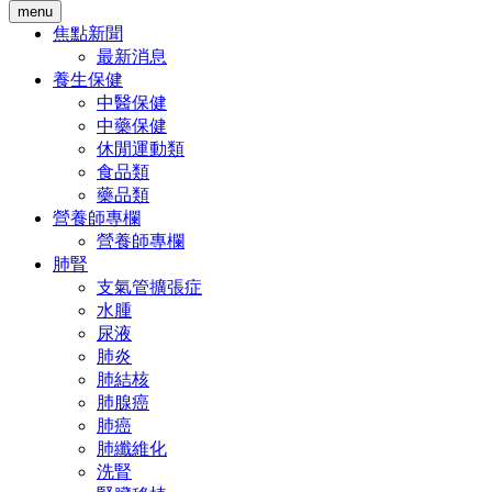
menu
焦點新聞
最新消息
養生保健
中醫保健
中藥保健
休閒運動類
食品類
藥品類
營養師專欄
營養師專欄
肺腎
支氣管擴張症
水腫
尿液
肺炎
肺結核
肺腺癌
肺癌
肺纖維化
洗腎