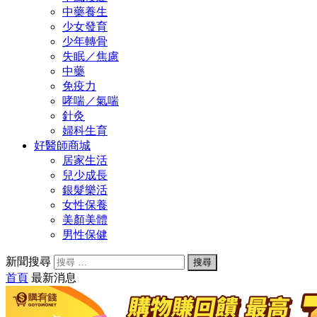
中藥養生
少女發育
少年轉骨
失眠／焦慮
中藥
免疫力
哮喘／氣喘
針灸
婦科生育
好醫師商城
居家生活
兒少成長
銀髮樂活
女性保養
美顏美體
男性保健
新聞搜尋
首頁
最新消息