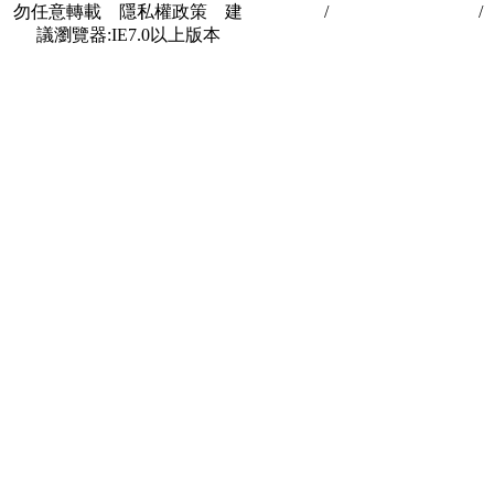
勿任意轉載 隱私權政策 建
私權政策
/
著作權與轉載授權
/
議瀏覽器:IE7.0以上版本
合作夥伴