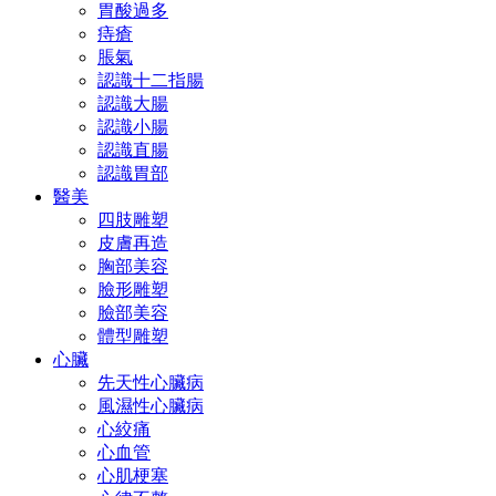
胃酸過多
痔瘡
脹氣
認識十二指腸
認識大腸
認識小腸
認識直腸
認識胃部
醫美
四肢雕塑
皮膚再造
胸部美容
臉形雕塑
臉部美容
體型雕塑
心臟
先天性心臟病
風濕性心臟病
心絞痛
心血管
心肌梗塞