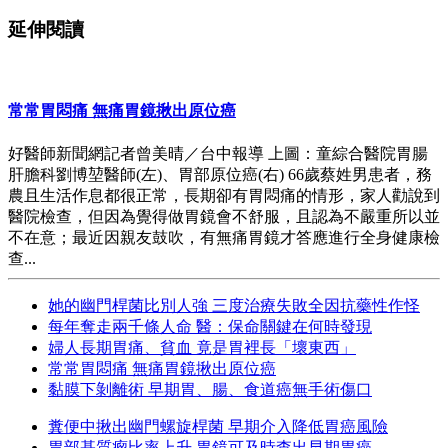
延伸閱讀
常常胃悶痛 無痛胃鏡揪出原位癌
好醫師新聞網記者曾美晴／台中報導 上圖：童綜合醫院胃腸
肝膽科劉博堃醫師(左)、胃部原位癌(右) 66歲蔡姓男患者，務
農且生活作息都很正常，長期卻有胃悶痛的情形，家人勸說到
醫院檢查，但因為覺得做胃鏡會不舒服，且認為不嚴重所以並
不在意；最近因親友鼓吹，有無痛胃鏡才答應進行全身健康檢
查...
她的幽門桿菌比別人強 三度治療失敗全因抗藥性作怪
每年奪走兩千條人命 醫：保命關鍵在何時發現
婦人長期胃痛、貧血 竟是胃裡長「壞東西」
常常胃悶痛 無痛胃鏡揪出原位癌
黏膜下剝離術 早期胃、腸、食道癌無手術傷口
糞便中揪出幽門螺旋桿菌 早期介入降低胃癌風險
胃部基質瘤比率上升 胃鏡可及時查出早期胃癌