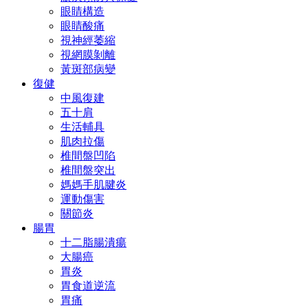
眼睛構造
眼睛酸痛
視神經萎縮
視網膜剝離
黃斑部病變
復健
中風復建
五十肩
生活輔具
肌肉拉傷
椎間盤凹陷
椎間盤突出
媽媽手肌腱炎
運動傷害
關節炎
腸胃
十二脂腸潰瘍
大腸癌
胃炎
胃食道逆流
胃痛