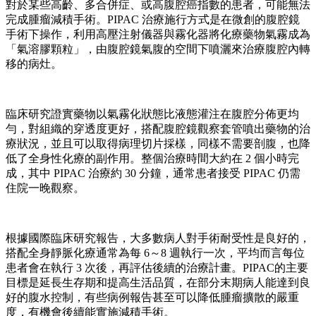
對於某些高齡、多合併症、或高腹腔癌指數的患者，可能無法
完成腫瘤減積手術。PIPAC 治療施行方式是在微創的腹腔鏡
手術下操作，利用高壓注射儀器與霧化器將化療藥物氣霧成為
「氣溶膠顆粒」，由腹腔鏡氣腹的空間下噴灑來治療腹腔內轉
移的病灶。
臨床研究證實藥物以氣霧化狀態比液態灌注在腹腔分佈更均
勻，對組織的穿透度更好，搭配腹腔鏡觀察套管噴出藥物的治
療狀況，並且可以取得病理切片採樣，同樣不需要剖腹，也降
低了全身性化療的副作用。整個治療時間大約在 2 個小時完
成，其中 PIPAC 治療約 30 分鐘，通常患者接受 PIPAC 仍需
住院一晚觀察。
根據國際臨床研究報告，大多數病人對手術耐受性是良好的，
搭配全身靜脈化療通常為每 6～8 週執行一次，平均而言每位
患者會在執行 3 次後，再評估後續的治療計畫。PIPAC的主要
目標是延長生存期和提高生活品質，在部分末期病人能達到良
好的腹水控制，有些病例報告甚至可以降低腫瘤擴散的嚴重
度，有機會後續能實施減積手術。