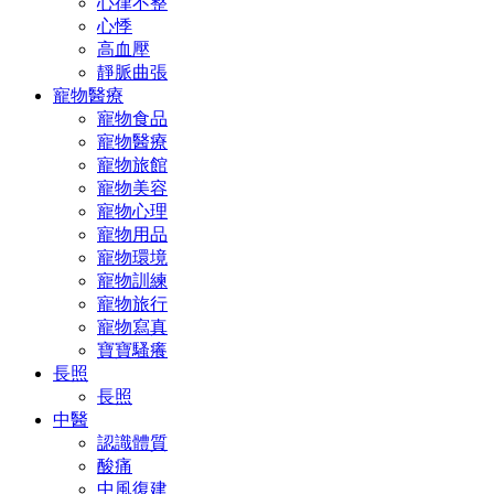
心律不整
心悸
高血壓
靜脈曲張
寵物醫療
寵物食品
寵物醫療
寵物旅館
寵物美容
寵物心理
寵物用品
寵物環境
寵物訓練
寵物旅行
寵物寫真
寶寶騷癢
長照
長照
中醫
認識體質
酸痛
中風復建