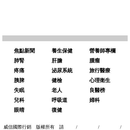
焦點新聞
養生保健
營養師專欄
肺腎
肝膽
腫瘤
疼痛
泌尿系統
旅行醫療
胰脾
健檢
心理衛生
失眠
老人
良醫榜
兒科
呼吸道
婦科
眼晴
復健
威信國際行銷 版權所有 請
首頁
/
關於我們
/
聯絡我們
/
隱