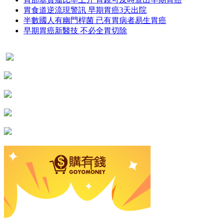
胃食道逆流現警訊 早期胃癌3天出院
半數國人有幽門桿菌 已有胃病者易生胃癌
早期胃癌新醫技 不必全胃切除