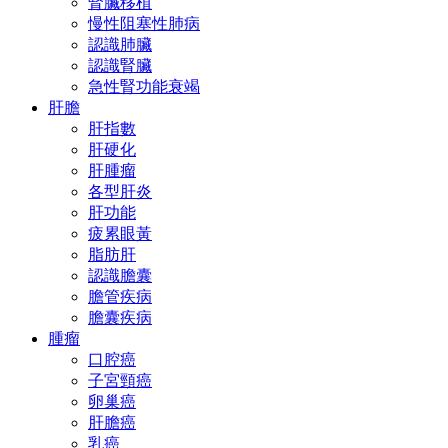
腎臟移植
慢性阻塞性肺病
認識肺臟
認識腎臟
急性腎功能衰竭
肝膽
肝指數
肝硬化
肝腫瘤
各型肝炎
肝功能
疲累眼黃
脂肪肝
認識膽囊
膽管疾病
膽囊疾病
腫瘤
口腔癌
子宮頸癌
卵巢癌
肝膽癌
乳癌