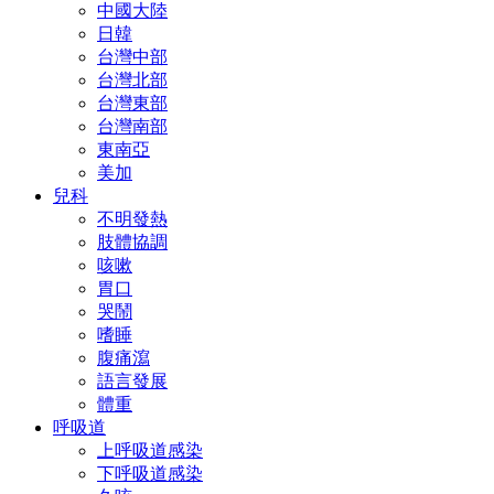
中國大陸
日韓
台灣中部
台灣北部
台灣東部
台灣南部
東南亞
美加
兒科
不明發熱
肢體協調
咳嗽
胃口
哭鬧
嗜睡
腹痛瀉
語言發展
體重
呼吸道
上呼吸道感染
下呼吸道感染