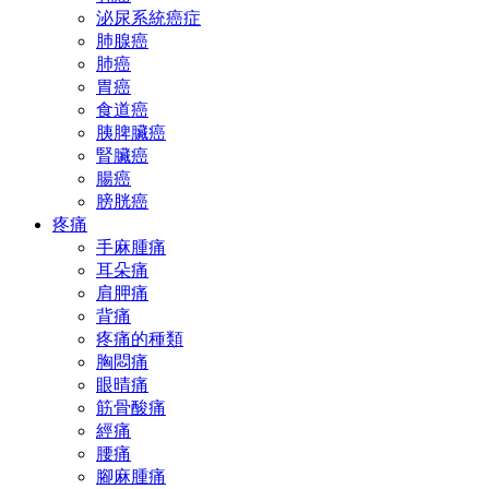
泌尿系統癌症
肺腺癌
肺癌
胃癌
食道癌
胰脾臟癌
腎臟癌
腸癌
膀胱癌
疼痛
手麻腫痛
耳朵痛
肩胛痛
背痛
疼痛的種類
胸悶痛
眼晴痛
筋骨酸痛
經痛
腰痛
腳麻腫痛