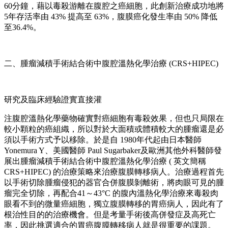
60分鐘，藉以毒殺游離在腹腔之癌細胞，此創新治療成功地將
5年存活率由 43% 提高至 63%，腹膜癌化發生率由 50% 降低
至36.4%。
二、腫瘤減積手術結合術中腹腔溫熱化學治療 (CRS+HIPEC)
研究及臨床經驗證實直接灌
注腹腔溫熱化學藥物確實對癌細胞有毒殺效果，但也只局限在
較小顆粒的癌組織，所以對於大面積或體積較大的腫瘤還是必
須以手術方式予以移除。於是自 1980年代起由日本醫師
Yonemura Y、美國醫師 Paul Sugarbaker及歐洲其他外科醫師發
展出腫瘤減積手術結合術中腹腔溫熱化學治療 ( 英文簡稱
CRS+HIPEC) 的治療策略來治療腹膜轉移病人。治療過程首先
以手術切除腫瘤侵犯的器官合併腹膜剝離術，將肉眼可見的腫
瘤完全切除，再配合41～43°C 的腹內溫熱化學治療來毒殺肉
眼看不到的微量癌細胞，獨立腹膜轉移的胃癌病人，因此有了
根治性目的的治療機會。但是考量手術後高併發症及高死亡
率，因此挑選適合的胃癌腹膜轉移病人就是很重要的課題。