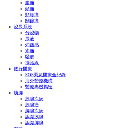
腹痛
頭痛
頸脖痛
關節痛
泌尿系統
分泌物
尿液
灼熱感
疼痛
騷癢
攝護線
旅行醫療
SOS緊急醫療全紀錄
海外醫療機構
醫療專機揭密
胰脾
胰臟疾病
胰臟癌
脾臟疾病
認識胰臟
認識脾臟