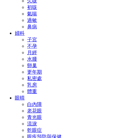
久咳
初咳
氣喘
過敏
鼻病
婦科
子宮
不孕
月經
水腫
卵巢
更年期
私密處
乳房
體重
眼晴
白內障
老花眼
青光眼
流淚
乾眼症
眼疾預防與保健