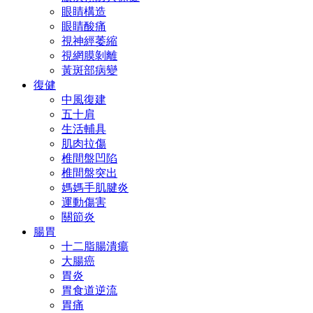
眼睛構造
眼睛酸痛
視神經萎縮
視網膜剝離
黃斑部病變
復健
中風復建
五十肩
生活輔具
肌肉拉傷
椎間盤凹陷
椎間盤突出
媽媽手肌腱炎
運動傷害
關節炎
腸胃
十二脂腸潰瘍
大腸癌
胃炎
胃食道逆流
胃痛