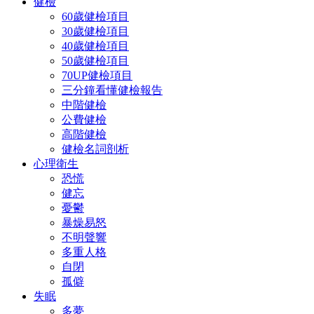
健檢
60歲健檢項目
30歲健檢項目
40歲健檢項目
50歲健檢項目
70UP健檢項目
三分鐘看懂健檢報告
中階健檢
公費健檢
高階健檢
健檢名詞剖析
心理衛生
恐慌
健忘
憂鬱
暴燥易怒
不明聲響
多重人格
自閉
孤僻
失眠
多夢