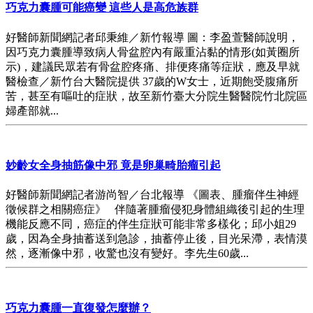
巧克力囊腫可能癌變 這些人是高危族群
好醫師新聞網記者邱秉維／新竹報導 圖：李盈萱醫師說明，
因巧克力囊腫導致病人骨盆腔內有嚴重沾黏的情形(如黃圈所
示)，建議民眾若有骨盆腔疼痛、排便疼痛等症狀，應及早就
醫檢查／新竹台大醫院提供 37歲的W女士，近期飽受腹痛所
苦，甚至有嘔吐的症狀，故至新竹臺大分院生醫醫院竹北院區
婦產部就...
妙齡女全身抽筋像中邪 竟是卵巢畸胎瘤引起
好醫師新聞網記者游尚智／台北報導 《圖表、腫瘤伴生神經
徵候群之相關癌症》 伴隨著腫瘤侵犯身體組織後引起的生理
機能反應不同，癌症的伴生症狀可能非常多樣化；邱小姐29
歲，因為全身抽蓄送到急診，抽蓄停止後，目光呆滯，表情漠
然，逐漸像中邪，收驚也沒有變好。李先生60歲...
巧克力囊腫一直復發怎麼辦？