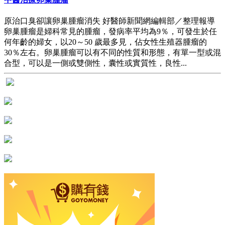
原治口臭卻讓卵巢腫瘤消失 好醫師新聞網編輯部／整理報導
卵巢腫瘤是婦科常見的腫瘤，發病率平均為9％，可發生於任
何年齡的婦女，以20～50 歲最多見，佔女性生殖器腫瘤的
30％左右。卵巢腫瘤可以有不同的性質和形態，有單一型或混
合型，可以是一側或雙側性，囊性或實質性，良性...