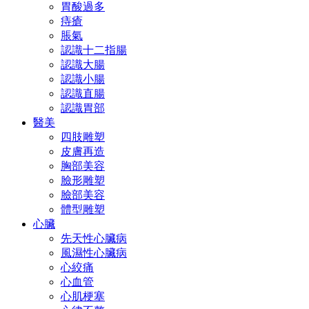
胃酸過多
痔瘡
脹氣
認識十二指腸
認識大腸
認識小腸
認識直腸
認識胃部
醫美
四肢雕塑
皮膚再造
胸部美容
臉形雕塑
臉部美容
體型雕塑
心臟
先天性心臟病
風濕性心臟病
心絞痛
心血管
心肌梗塞