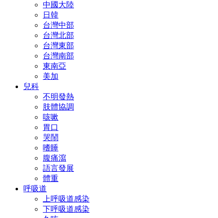
中國大陸
日韓
台灣中部
台灣北部
台灣東部
台灣南部
東南亞
美加
兒科
不明發熱
肢體協調
咳嗽
胃口
哭鬧
嗜睡
腹痛瀉
語言發展
體重
呼吸道
上呼吸道感染
下呼吸道感染