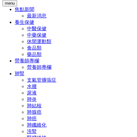
menu
焦點新聞
最新消息
養生保健
中醫保健
中藥保健
休閒運動類
食品類
藥品類
營養師專欄
營養師專欄
肺腎
支氣管擴張症
水腫
尿液
肺炎
肺結核
肺腺癌
肺癌
肺纖維化
洗腎