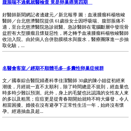
腹脹喘不過氣就醫檢查 竟是卵巢癌第四期
好醫師新聞網記者邊建元／新北報導 圖：血液腫瘤科楊牧峻
醫師／台北慈濟醫院提供 61歲徐女士因呼吸喘、腹部脹痛不
適，至台北慈濟醫院急診就醫。急診醫師在電腦斷層中發現骨
盆腔有大型腫瘤且懷疑惡性，將之轉予血液腫瘤科楊牧峻醫師
收治入院。由於病人合併肋膜積水與腹水，醫療團隊進一步抽
取化驗，...
名醫會客室／經期不順體毛多─多囊性卵巢症候群
文／國泰綜合醫院婦產科李佳潔醫師 30歲的陳小姐從初經來
潮後，月經就一直不太順利，除了時間總是不規則，經血量也
時多時少難以預測。此外，身上的毛髮也比認識的女性友人來
的多以及粗黑；痘痘更是從青春期開始就時不時大爆發，令人
相當困擾。婚後在沒有避孕下正常性生活一年，始終沒有懷
孕。經過抽血及超...