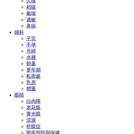
久咳
初咳
氣喘
過敏
鼻病
婦科
子宮
不孕
月經
水腫
卵巢
更年期
私密處
乳房
體重
眼晴
白內障
老花眼
青光眼
流淚
乾眼症
眼疾預防與保健