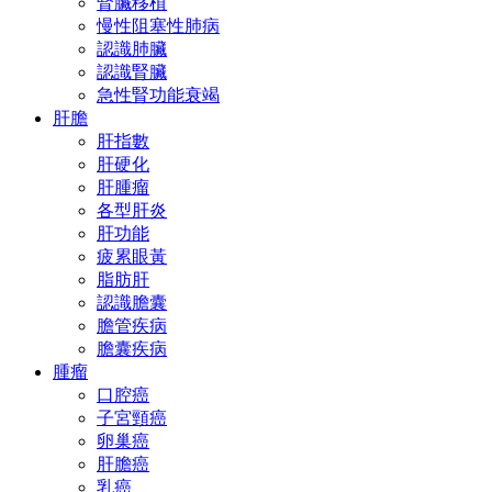
腎臟移植
慢性阻塞性肺病
認識肺臟
認識腎臟
急性腎功能衰竭
肝膽
肝指數
肝硬化
肝腫瘤
各型肝炎
肝功能
疲累眼黃
脂肪肝
認識膽囊
膽管疾病
膽囊疾病
腫瘤
口腔癌
子宮頸癌
卵巢癌
肝膽癌
乳癌