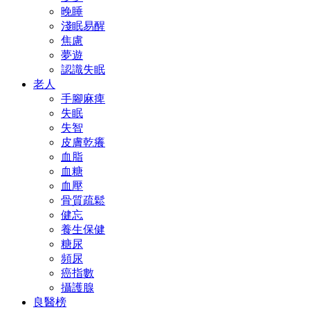
晚睡
淺眠易醒
焦慮
夢遊
認識失眠
老人
手腳麻痺
失眠
失智
皮膚乾癢
血脂
血糖
血壓
骨質疏鬆
健忘
養生保健
糖尿
頻尿
癌指數
攝護腺
良醫榜