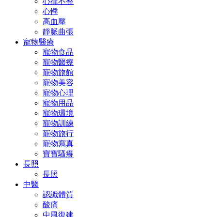
心律不整
心悸
高血壓
靜脈曲張
寵物醫療
寵物食品
寵物醫療
寵物旅館
寵物美容
寵物心理
寵物用品
寵物環境
寵物訓練
寵物旅行
寵物寫真
寶寶騷癢
長照
長照
中醫
認識體質
酸痛
中風復建