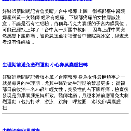
好醫師新聞網記者曾美晴／台中報導 上圖：衛福部臺中醫院
婦產科黃一文醫師 經常有經痛、下腹部疼痛的女性應該注
意，不論是否有性經驗，俗稱為巧克力囊腫的子宮內膜異位，
可能已經找上妳了！台中某一所國中教師， 因為上課中間突
然感覺下腹劇痛，被緊急送至衛福部台中醫院急診室，經查患
者沒有性經驗...
生理期前避免激烈運動 小心卵巢囊腫扭轉
好醫師新聞網記者張本篤／台南報導 身為女性最麻煩事之一
就是每月的生理期，尤其中醫對於生理期的禁忌更多； 衛福
部日前收治一名26歲年輕女性，突發性的右下腹疼痛，檢查後
發現是卵巢囊腫扭轉所致。醫師建議，月經來潮前應避免太劇
烈運動（包括打球、游泳、跳舞、呼拉圈…)以免卵巢囊腫
扭...
中醫治療卵巢腫瘤