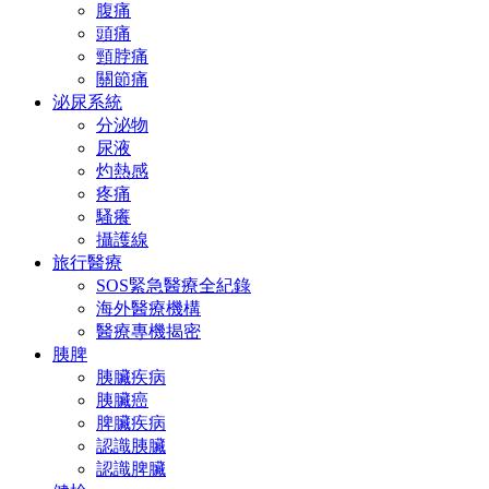
腹痛
頭痛
頸脖痛
關節痛
泌尿系統
分泌物
尿液
灼熱感
疼痛
騷癢
攝護線
旅行醫療
SOS緊急醫療全紀錄
海外醫療機構
醫療專機揭密
胰脾
胰臟疾病
胰臟癌
脾臟疾病
認識胰臟
認識脾臟