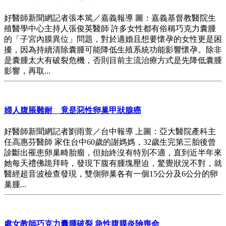
好醫師新聞網記者張本篤／嘉義報導 圖：嘉義基督教醫院生
殖醫學中心主持人張俊英醫師 許多女性都有俗稱巧克力囊腫
的「子宮內膜異位」問題，對於適婚且想要懷孕的女性更是困
擾，因為持續清除囊腫可能降低生殖系統功能影響懷孕。除非
是囊腫太大有破裂危機，否則目前主流治療方式是先降低囊腫
影響，再取...
婦人腹脹難耐 竟是惡性卵巢甲狀腺癌
好醫師新聞網記者劉雨萱／台中報導 上圖：亞大醫院產科主
任高惠芬醫師 家住台中60歲的謝媽媽，32歲生完第三胎後曾
診斷出罹患卵巢畸胎瘤，但始終沒有特別不適，直到近半年來
她每天禮佛跪拜時，發現下腹有腫塊壓迫，驚覺狀況不對，就
醫經超音波檢查發現，雙側卵巢各有一個15公分及6公分的卵
巢腫...
處女教師巧克力囊腫破裂 急性腹膜炎險喪命