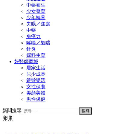
中藥養生
少女發育
少年轉骨
失眠／焦慮
中藥
免疫力
哮喘／氣喘
針灸
婦科生育
好醫師商城
居家生活
兒少成長
銀髮樂活
女性保養
美顏美體
男性保健
新聞搜尋
卵巢