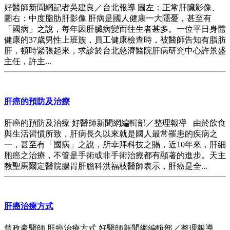
好醫師新聞網記者吳建良／台北報導 圖左：正常肝臟影像、
圖右：中度脂肪肝影像 肝病是國人健康一大隱憂，甚至有
「國病」之說，每年因肝臟病變而往生者甚多。一位平日身體
健康的37歲男性上班族，員工健康檢查時，被醫師告知有脂肪
肝，頓時緊張起來，求診於台北慈濟醫院肝病研究中心許景盛
主任，許主...
肝癌的預防及治療
肝癌的預防及治療 好醫師新聞網編輯部／整理報導 由於飲食
與生活習慣所致，肝病長久以來就是國人最常罹患的疾病之
一，甚至有「國病」之說，所幸拜科技之賜，近10年來，肝細
胞癌之治療，不管是手術或非手術治療都有顯著的進步。天主
教聖馬爾定醫院腸胃肝膽科洪福枝醫師表示，肝癌是全...
肝癌治療方式
曾政豪醫師 肝癌治療方式 好醫師新聞網編輯部／整理報導