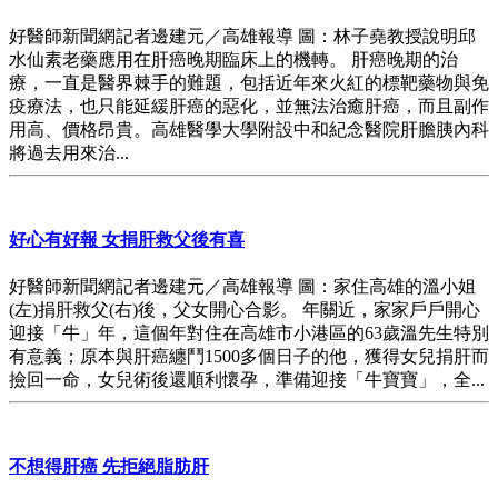
好醫師新聞網記者邊建元／高雄報導 圖：林子堯教授說明邱
水仙素老藥應用在肝癌晚期臨床上的機轉。 肝癌晚期的治
療，一直是醫界棘手的難題，包括近年來火紅的標靶藥物與免
疫療法，也只能延緩肝癌的惡化，並無法治癒肝癌，而且副作
用高、價格昂貴。高雄醫學大學附設中和紀念醫院肝膽胰內科
將過去用來治...
好心有好報 女捐肝救父後有喜
好醫師新聞網記者邊建元／高雄報導 圖：家住高雄的溫小姐
(左)捐肝救父(右)後，父女開心合影。 年關近，家家戶戶開心
迎接「牛」年，這個年對住在高雄市小港區的63歲溫先生特別
有意義；原本與肝癌纏鬥1500多個日子的他，獲得女兒捐肝而
撿回一命，女兒術後還順利懷孕，準備迎接「牛寶寶」，全...
不想得肝癌 先拒絕脂肪肝