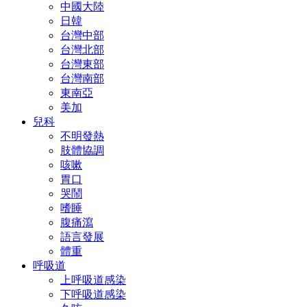
中國大陸
日韓
台灣中部
台灣北部
台灣東部
台灣南部
東南亞
美加
兒科
不明發熱
肢體協調
咳嗽
胃口
哭鬧
嗜睡
腹痛瀉
語言發展
體重
呼吸道
上呼吸道感染
下呼吸道感染