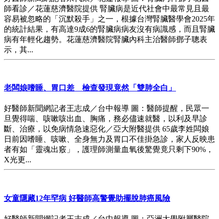
師看診／花蓮慈濟醫院提供 腎臟病是近代社會中最常見且最
容易被忽略的「沉默殺手」之一，根據台灣腎臟醫學會2025年
的統計結果，有高達9成6的腎臟病病友沒有病識感，而且腎臟
病有年輕化趨勢。花蓮慈濟醫院腎臟內科主治醫師鄧子聰表
示，其...
老闆娘嗜睡、胃口差 檢查發現竟然「雙肺全白」
好醫師新聞網記者王志成／台中報導 圖：醫師提醒，民眾一
旦覺得喘、咳嗽咳出血、胸痛，務必儘速就醫，以利及早診
斷、治療，以免病情急速惡化／亞大附醫提供 65歲李姓闆娘
日前因嗜睡、咳嗽、全身無力及胃口不佳掛急診，家人反映患
者有如「靈魂出竅」，護理師測量血氧後驚覺竟只剩下90%，
X光更...
女童隱藏12年罕病 好醫師高警覺助擺脫肺癌風險
好醫師新聞網記者王志成／台中報導 圖：亞洲大學附屬醫院