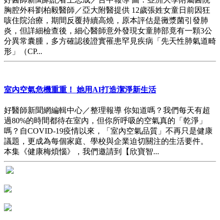
胸腔外科劉柏毅醫師／亞大附醫提供 12歲張姓女童日前因狂
咳住院治療，期間反覆持續高燒，原本評估是黴漿菌引發肺
炎，但詳細檢查後，細心醫師意外發現女童肺部竟有一顆3公
分異常囊腫，多方確認後證實罹患罕見疾病「先天性肺氣道畸
形」（CP...
室內空氣危機重重！ 她用AI打造潔淨新生活
好醫師新聞網編輯中心／整理報導 你知道嗎？我們每天有超
過80%的時間都待在室內，但你所呼吸的空氣真的「乾淨」
嗎？自COVID-19疫情以來，「室內空氣品質」不再只是健康
議題，更成為每個家庭、學校與企業迫切關注的生活要件。
本集《健康梅煩惱》，我們邀請到【欣寶智...