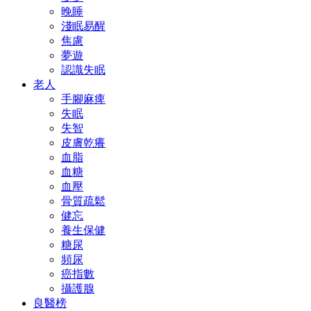
晚睡
淺眠易醒
焦慮
夢遊
認識失眠
老人
手腳麻痺
失眠
失智
皮膚乾癢
血脂
血糖
血壓
骨質疏鬆
健忘
養生保健
糖尿
頻尿
癌指數
攝護腺
良醫榜