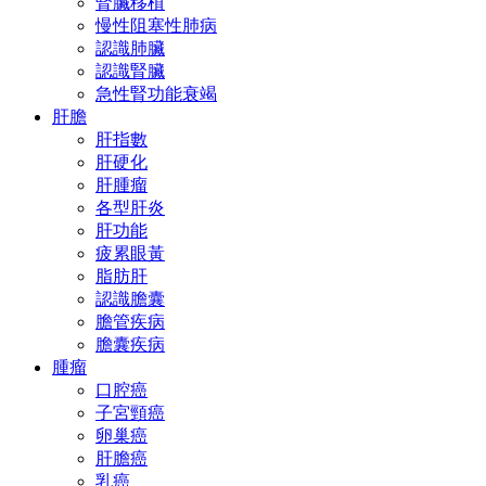
腎臟移植
慢性阻塞性肺病
認識肺臟
認識腎臟
急性腎功能衰竭
肝膽
肝指數
肝硬化
肝腫瘤
各型肝炎
肝功能
疲累眼黃
脂肪肝
認識膽囊
膽管疾病
膽囊疾病
腫瘤
口腔癌
子宮頸癌
卵巢癌
肝膽癌
乳癌