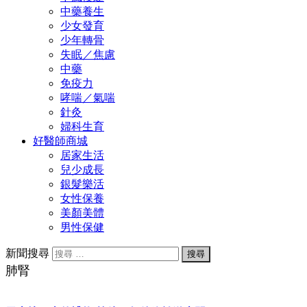
中藥養生
少女發育
少年轉骨
失眠／焦慮
中藥
免疫力
哮喘／氣喘
針灸
婦科生育
好醫師商城
居家生活
兒少成長
銀髮樂活
女性保養
美顏美體
男性保健
新聞搜尋
肺腎