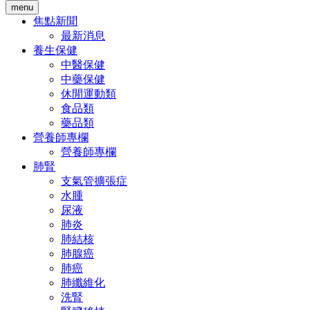
menu
焦點新聞
最新消息
養生保健
中醫保健
中藥保健
休閒運動類
食品類
藥品類
營養師專欄
營養師專欄
肺腎
支氣管擴張症
水腫
尿液
肺炎
肺結核
肺腺癌
肺癌
肺纖維化
洗腎