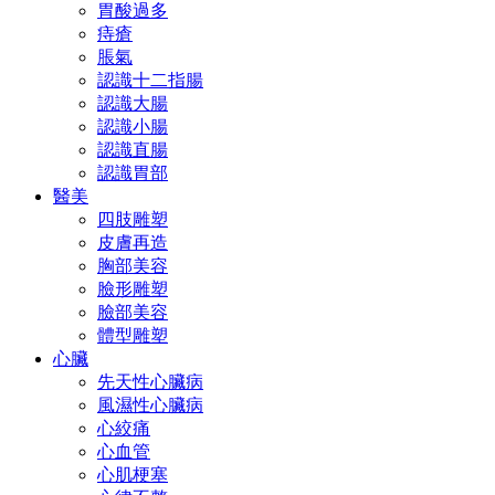
胃酸過多
痔瘡
脹氣
認識十二指腸
認識大腸
認識小腸
認識直腸
認識胃部
醫美
四肢雕塑
皮膚再造
胸部美容
臉形雕塑
臉部美容
體型雕塑
心臟
先天性心臟病
風濕性心臟病
心絞痛
心血管
心肌梗塞