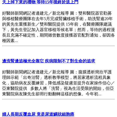
天上掉下來的禮物 等待15年後終於送上門
好醫師新聞網記者邊建元／新北報導 圖：雙和醫院器官勸募
與移植醫療團隊在去年5月完成腎臟移植手術，助洗腎逾20年
的黃先生重獲新生／雙和醫院提供 15年前，在醫療團隊建議
下，黃先生登記加入器官移植等候名單；然而，等待的過程漫
長且充滿不確定性，期間雖曾數度接獲器官配對通知，卻因各
種因素...
邊洗腎邊追極光全靠它 疾病限制不了對生命的追求
好醫師新聞網記者邊建元／新北報導 圖：腹膜透析簡欣平護
理師示範「出奇治腎」透析教學模型，將居家透析流程具象
化，協助病友反覆練習，降低感染疑慮並提升在家操作信心／
亞東醫院提供 多數人將「洗腎」視為生活受限的開始，但亞
東醫院病友陳先生卻用行動翻轉這樣的想像。今年初...
婦人長期反覆血尿 竟是尿道鱗狀細胞癌