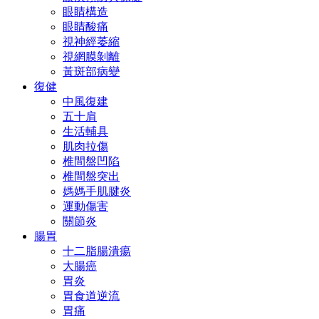
眼睛構造
眼睛酸痛
視神經萎縮
視網膜剝離
黃斑部病變
復健
中風復建
五十肩
生活輔具
肌肉拉傷
椎間盤凹陷
椎間盤突出
媽媽手肌腱炎
運動傷害
關節炎
腸胃
十二脂腸潰瘍
大腸癌
胃炎
胃食道逆流
胃痛