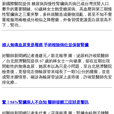
新國際醫院提供 糖尿病與慢性腎臟病共病已成台灣洗腎人口
攀升的重要關鍵。63歲林女士飽受糖尿病、高血壓與第三期慢
性腎臟病之三重夾擊，多科就醫造成藥物混亂，甚至不知不覺
重複服用兩種成分相似之降壓藥，外食習慣更讓蛋白尿居高不
下，腎功...
婦人無痛血尿竟是罹癌 手術根除病灶並保留腎臟
好醫師新聞網記者邊建元／新北報導 圖：泌尿科許竣凱醫師
／台北慈濟醫院提供 67 歲的林女士一向健康，卻在近期出現
間歇性的無痛血尿，她原本以為只是小問題，至台北慈濟醫院
檢查後，竟發現左側輸尿管末端長了一顆5公分的腫瘤，並造
成腎水腫情形。確診為輸尿管泌尿上皮癌後，許竣凱醫師先安
排化療...
驚！94%腎臟病人不自知 醫師提醒三症狀是警訊
好醫師新聞網記者朱代東／花蓮報導 圖：腎臟內科鄧子聰醫