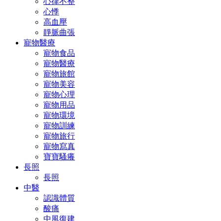
心律不整
心悸
高血壓
靜脈曲張
寵物醫療
寵物食品
寵物醫療
寵物旅館
寵物美容
寵物心理
寵物用品
寵物環境
寵物訓練
寵物旅行
寵物寫真
寶寶騷癢
長照
長照
中醫
認識體質
酸痛
中風復建