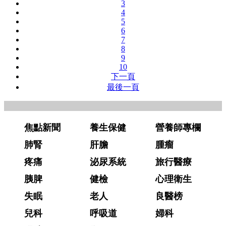
3
4
5
6
7
8
9
10
下一頁
最後一頁
焦點新聞
養生保健
營養師專欄
肺腎
肝膽
腫瘤
疼痛
泌尿系統
旅行醫療
胰脾
健檢
心理衛生
失眠
老人
良醫榜
兒科
呼吸道
婦科