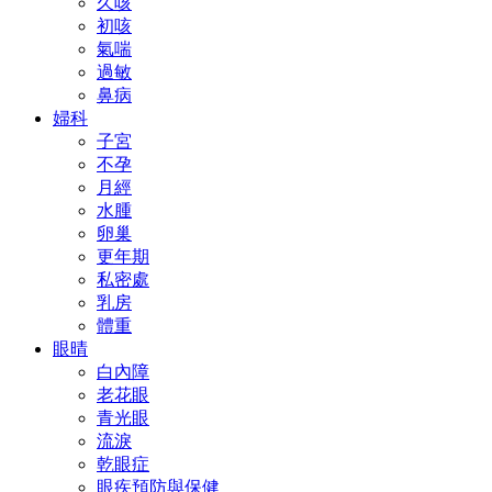
久咳
初咳
氣喘
過敏
鼻病
婦科
子宮
不孕
月經
水腫
卵巢
更年期
私密處
乳房
體重
眼晴
白內障
老花眼
青光眼
流淚
乾眼症
眼疾預防與保健