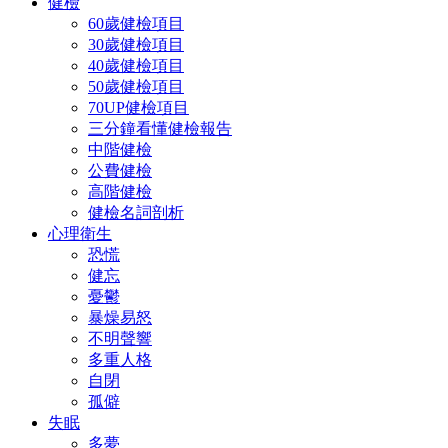
健檢
60歲健檢項目
30歲健檢項目
40歲健檢項目
50歲健檢項目
70UP健檢項目
三分鐘看懂健檢報告
中階健檢
公費健檢
高階健檢
健檢名詞剖析
心理衛生
恐慌
健忘
憂鬱
暴燥易怒
不明聲響
多重人格
自閉
孤僻
失眠
多夢