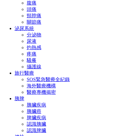
腹痛
頭痛
頸脖痛
關節痛
泌尿系統
分泌物
尿液
灼熱感
疼痛
騷癢
攝護線
旅行醫療
SOS緊急醫療全紀錄
海外醫療機構
醫療專機揭密
胰脾
胰臟疾病
胰臟癌
脾臟疾病
認識胰臟
認識脾臟