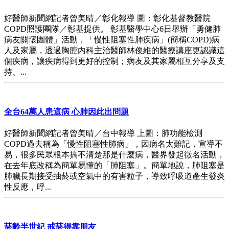
好醫師新聞網記者曾美晴／彰化報導 圖：彰化基督教醫院
COPD照護團隊／彰基提供。 彰基醫學中心6日舉辦「勇健肺
病友關懷團體」活動，「慢性阻塞性肺疾病」(簡稱COPD)病
人及家屬，透過胸腔內科主治醫師林俊維的醫療講座更認識這
個疾病，讓疾病得到更好的控制；病友及其家屬相互分享及支
持、...
全台64萬人患這病 心肺因此出問題
好醫師新聞網記者曾美晴／台中報導 上圖：肺功能檢測
COPD過去稱為「慢性阻塞性肺病」，因病名太難記，宣導不
易，很多民眾根本搞不清楚那是什麼病，醫界發起徵名活動，
在去年底改稱為簡單易懂的「肺阻塞」。簡單地說，肺阻塞是
肺臟長期接受抽菸或空氣中的有害粒子，導致呼吸道產生發炎
性反應，呼...
菸齡半世紀 戒菸得靠朋友