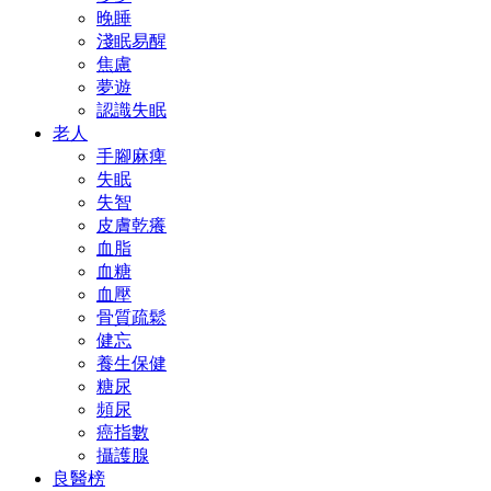
晚睡
淺眠易醒
焦慮
夢遊
認識失眠
老人
手腳麻痺
失眠
失智
皮膚乾癢
血脂
血糖
血壓
骨質疏鬆
健忘
養生保健
糖尿
頻尿
癌指數
攝護腺
良醫榜