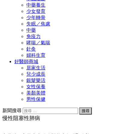
中藥養生
少女發育
少年轉骨
失眠／焦慮
中藥
免疫力
哮喘／氣喘
針灸
婦科生育
好醫師商城
居家生活
兒少成長
銀髮樂活
女性保養
美顏美體
男性保健
新聞搜尋
慢性阻塞性肺病