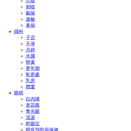
久咳
初咳
氣喘
過敏
鼻病
婦科
子宮
不孕
月經
水腫
卵巢
更年期
私密處
乳房
體重
眼晴
白內障
老花眼
青光眼
流淚
乾眼症
眼疾預防與保健