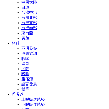
中國大陸
日韓
台灣中部
台灣北部
台灣東部
台灣南部
東南亞
美加
兒科
不明發熱
肢體協調
咳嗽
胃口
哭鬧
嗜睡
腹痛瀉
語言發展
體重
呼吸道
上呼吸道感染
下呼吸道感染