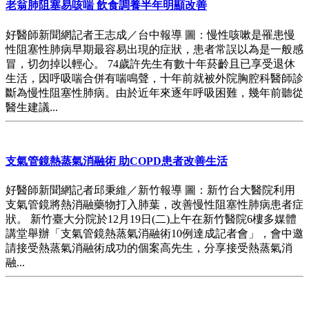
老翁肺阻塞易咳喘 飲食調養半年明顯改善
好醫師新聞網記者王志成／台中報導 圖：慢性咳嗽是罹患慢
性阻塞性肺病早期最容易出現的症狀，患者常誤以為是一般感
冒，切勿掉以輕心。 74歲許先生有數十年菸齡且已享受退休
生活，因呼吸喘合併有喘鳴聲，十年前就被外院胸腔科醫師診
斷為慢性阻塞性肺病。由於近年來逐年呼吸困難，幾年前聽從
醫生建議...
支氣管鏡熱蒸氣消融術 助COPD患者改善生活
好醫師新聞網記者邱秉維／新竹報導 圖：新竹台大醫院利用
支氣管鏡將熱消融藥物打入肺葉，改善慢性阻塞性肺病患者症
狀。 新竹臺大分院於12月19日(二)上午在新竹醫院6樓多媒體
講堂舉辦「支氣管鏡熱蒸氣消融術10例達成記者會」，會中邀
請接受熱蒸氣消融術成功的個案高先生，分享接受熱蒸氣消
融...