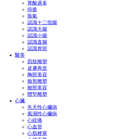
胃酸過多
痔瘡
脹氣
認識十二指腸
認識大腸
認識小腸
認識直腸
認識胃部
醫美
四肢雕塑
皮膚再造
胸部美容
臉形雕塑
臉部美容
體型雕塑
心臟
先天性心臟病
風濕性心臟病
心絞痛
心血管
心肌梗塞