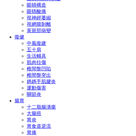
眼睛構造
眼睛酸痛
視神經萎縮
視網膜剝離
黃斑部病變
復健
中風復建
五十肩
生活輔具
肌肉拉傷
椎間盤凹陷
椎間盤突出
媽媽手肌腱炎
運動傷害
關節炎
腸胃
十二脂腸潰瘍
大腸癌
胃炎
胃食道逆流
胃痛