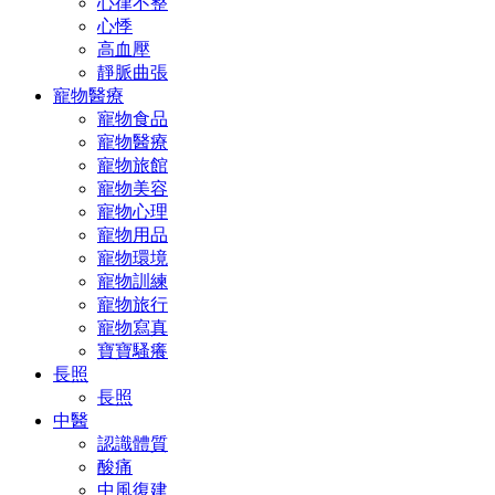
心律不整
心悸
高血壓
靜脈曲張
寵物醫療
寵物食品
寵物醫療
寵物旅館
寵物美容
寵物心理
寵物用品
寵物環境
寵物訓練
寵物旅行
寵物寫真
寶寶騷癢
長照
長照
中醫
認識體質
酸痛
中風復建