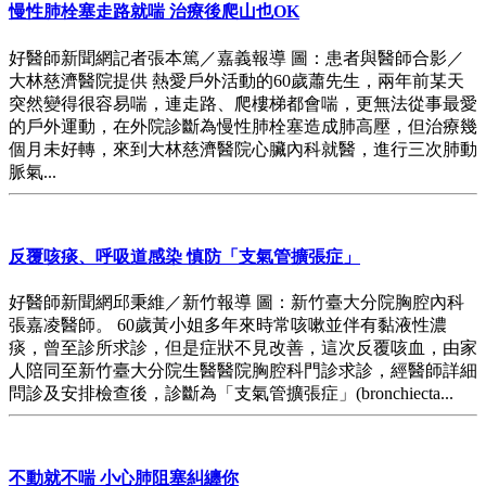
慢性肺栓塞走路就喘 治療後爬山也OK
好醫師新聞網記者張本篤／嘉義報導 圖：患者與醫師合影／
大林慈濟醫院提供 熱愛戶外活動的60歲蕭先生，兩年前某天
突然變得很容易喘，連走路、爬樓梯都會喘，更無法從事最愛
的戶外運動，在外院診斷為慢性肺栓塞造成肺高壓，但治療幾
個月未好轉，來到大林慈濟醫院心臟內科就醫，進行三次肺動
脈氣...
反覆咳痰、呼吸道感染 慎防「支氣管擴張症」
好醫師新聞網邱秉維／新竹報導 圖：新竹臺大分院胸腔內科
張嘉凌醫師。 60歲黃小姐多年來時常咳嗽並伴有黏液性濃
痰，曾至診所求診，但是症狀不見改善，這次反覆咳血，由家
人陪同至新竹臺大分院生醫醫院胸腔科門診求診，經醫師詳細
問診及安排檢查後，診斷為「支氣管擴張症」(bronchiecta...
不動就不喘 小心肺阻塞糾纏你