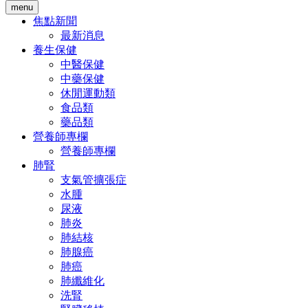
menu
焦點新聞
最新消息
養生保健
中醫保健
中藥保健
休閒運動類
食品類
藥品類
營養師專欄
營養師專欄
肺腎
支氣管擴張症
水腫
尿液
肺炎
肺結核
肺腺癌
肺癌
肺纖維化
洗腎