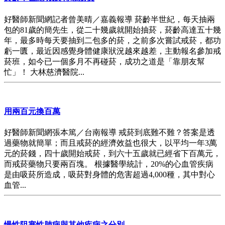
好醫師新聞網記者曾美晴／嘉義報導 菸齡半世紀，每天抽兩
包的81歲的簡先生，從二十幾歲就開始抽菸，菸齡高達五十幾
年，最多時每天要抽到二包多的菸，之前多次嘗試戒菸，都功
虧一匱，最近因感覺身體健康狀況越來越差，主動報名參加戒
菸班，如今已一個多月不再碰菸，成功之道是「靠朋友幫
忙」！ 大林慈濟醫院...
用兩百元換百萬
好醫師新聞網張本篤／台南報導 戒菸到底難不難？答案是透
過藥物就簡單；而且戒菸的經濟效益也很大，以平均一年3萬
元的菸錢，四十歲開始戒菸，到六十五歲就已經省下百萬元，
而戒菸藥物只要兩百塊。 根據醫學統計，20%的心血管疾病
是由吸菸所造成，吸菸對身體的危害超過4,000種，其中對心
血管...
慢性阻塞性肺病與其他疾病之分別