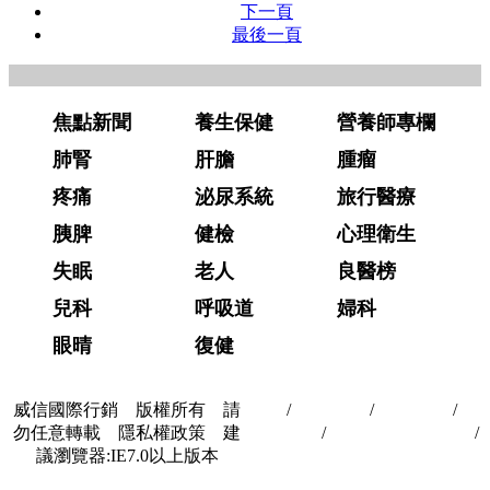
下一頁
最後一頁
焦點新聞
養生保健
營養師專欄
肺腎
肝膽
腫瘤
疼痛
泌尿系統
旅行醫療
胰脾
健檢
心理衛生
失眠
老人
良醫榜
兒科
呼吸道
婦科
眼晴
復健
威信國際行銷 版權所有 請
首頁
/
關於我們
/
聯絡我們
/
隱
勿任意轉載 隱私權政策 建
私權政策
/
著作權與轉載授權
/
議瀏覽器:IE7.0以上版本
合作夥伴