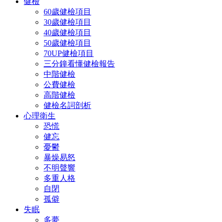
健檢
60歲健檢項目
30歲健檢項目
40歲健檢項目
50歲健檢項目
70UP健檢項目
三分鐘看懂健檢報告
中階健檢
公費健檢
高階健檢
健檢名詞剖析
心理衛生
恐慌
健忘
憂鬱
暴燥易怒
不明聲響
多重人格
自閉
孤僻
失眠
多夢