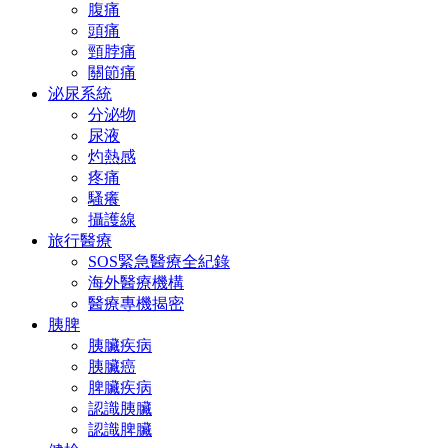
腹痛
頭痛
頸脖痛
關節痛
泌尿系統
分泌物
尿液
灼熱感
疼痛
騷癢
攝護線
旅行醫療
SOS緊急醫療全紀錄
海外醫療機構
醫療專機揭密
胰脾
胰臟疾病
胰臟癌
脾臟疾病
認識胰臟
認識脾臟