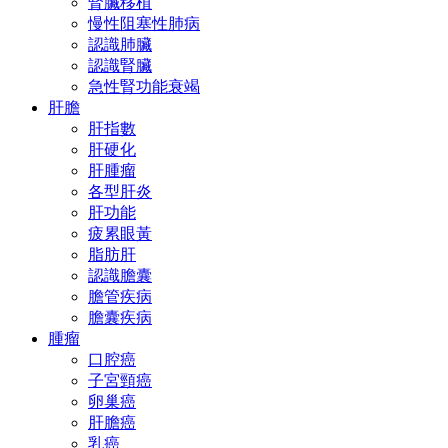
腎臟移植
慢性阻塞性肺病
認識肺臟
認識腎臟
急性腎功能衰竭
肝膽
肝指數
肝硬化
肝腫瘤
各型肝炎
肝功能
疲累眼黃
脂肪肝
認識膽囊
膽管疾病
膽囊疾病
腫瘤
口腔癌
子宮頸癌
卵巢癌
肝膽癌
乳癌