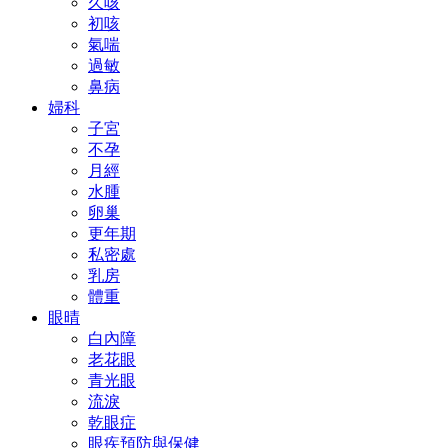
久咳
初咳
氣喘
過敏
鼻病
婦科
子宮
不孕
月經
水腫
卵巢
更年期
私密處
乳房
體重
眼晴
白內障
老花眼
青光眼
流淚
乾眼症
眼疾預防與保健