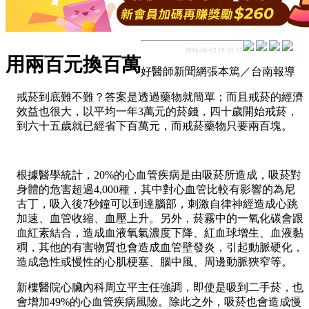
2016-06-02 18:31:21
用兩百元換百萬
好醫師新聞網張本篤／台南報導
戒菸到底難不難？答案是透過藥物就簡單；而且戒菸的經濟
效益也很大，以平均一年3萬元的菸錢，四十歲開始戒菸，
到六十五歲就已經省下百萬元，而戒菸藥物只要兩百塊。
根據醫學統計，20%的心血管疾病是由吸菸所造成，吸菸對
身體的危害超過4,000種，其中對心血管比較有影響的為尼
古丁，吸入後7秒鐘可以到達腦部，刺激自律神經造成心跳
加速、血管收縮、血壓上升。另外，菸霧中的一氧化碳會跟
血紅素結合，造成血液氧氣濃度下降、紅血球增生、血液黏
稠，其他的有害物質也會造成血管壁發炎，引起動脈硬化，
造成急性或慢性的心肌梗塞、腦中風、周邊動脈狹窄等。
新樓醫院心臟內科周立平主任強調，即使是吸到二手菸，也
會增加49%的心血管疾病風險。除此之外，吸菸也會造成慢