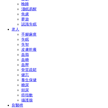
晚睡
淺眠易醒
焦慮
夢遊
認識失眠
老人
手腳麻痺
失眠
失智
皮膚乾癢
血脂
血糖
血壓
骨質疏鬆
健忘
養生保健
糖尿
頻尿
癌指數
攝護腺
良醫榜