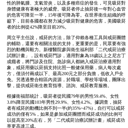
性的肺氣腫、支氣管炎，以及多種癌症的發生，可見吸菸對
身體健康有著極大的威脅。吸菸者停止抽菸後一年對心血管
的危害可降至一半，15年後可降為零。在世界衛生組織的呼
籲下，目前各國都在努力減少吸菸對健康的危害，美國吸菸
者的比例從42%降至目前20%。
周立平主任說，戒菸的方法，除了仰賴各種工具與戒菸團體
的輔助，還要有相關法規的支持，更重要的是，民眾要有強
烈的動機與毅力。新樓醫院參與衛生福利部「二代戒菸治療
試辦計畫」，設有戒菸門診，適用對象為18歲以上之尼古丁
成癮者，將門診及住院、急診病人都納入戒菸治療適用對
象，戒菸用藥以菸捐支持比照一般健保用藥，病人每次處
方，僅須付兩成以下、最高200元之部分負擔，低收入戶全
免。另透過整合轄區內資源，於職場、學校等場域，團隊出
擊，提供戒菸衛生教育指導、諮詢、戒菸教育服務。
根據衛福部統計，吸菸者從民國79年的男性59.4%、女性
3.8%降至民國103年男性29.9%、女性4.2%。據調查，抽菸
者有戒菸的動機比例不到一半(約35%~47%)，自行可以戒菸
成功的僅有5%，如果是參加戒菸團體而戒菸成功的比例可
以提高至20%左右，另「二代戒菸治療試辦計畫」戒菸成功
率更高達三成。