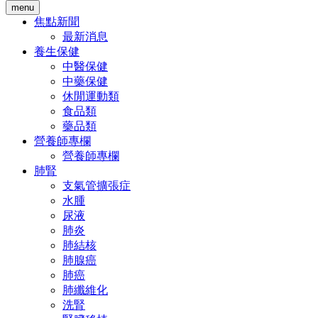
menu
焦點新聞
最新消息
養生保健
中醫保健
中藥保健
休閒運動類
食品類
藥品類
營養師專欄
營養師專欄
肺腎
支氣管擴張症
水腫
尿液
肺炎
肺結核
肺腺癌
肺癌
肺纖維化
洗腎