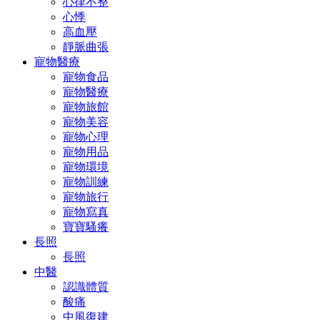
心律不整
心悸
高血壓
靜脈曲張
寵物醫療
寵物食品
寵物醫療
寵物旅館
寵物美容
寵物心理
寵物用品
寵物環境
寵物訓練
寵物旅行
寵物寫真
寶寶騷癢
長照
長照
中醫
認識體質
酸痛
中風復建