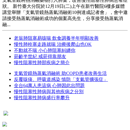
支氣管鏡將熱消融藥物打入肺葉，改善慢性阻塞性肺病患者症
狀。 新竹臺大分院於12月19日(二)上午在新竹醫院6樓多媒體
講堂舉辦「支氣管鏡熱蒸氣消融術10例達成記者會」，會中邀
請接受熱蒸氣消融術成功的個案高先生，分享接受熱蒸氣消
融...
老翁肺阻塞易咳喘 飲食調養半年明顯改善
慢性肺栓塞走路就喘 治療後爬山也OK
不動就不喘 小心肺阻塞糾纏你
菸齡半世紀 戒菸得靠朋友
慢性阻塞性肺部疾病之簡介
支氣管鏡熱蒸氣消融術 助COPD患者改善生活
反覆咳痰、呼吸道感染 慎防「支氣管擴張症」
全台64萬人患這病 心肺因此出問題
慢性阻塞性肺病與其他疾病之分別
慢性阻塞性肺病盛行率攀升