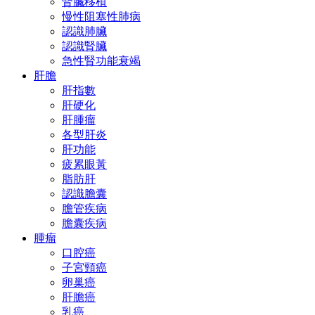
腎臟移植
慢性阻塞性肺病
認識肺臟
認識腎臟
急性腎功能衰竭
肝膽
肝指數
肝硬化
肝腫瘤
各型肝炎
肝功能
疲累眼黃
脂肪肝
認識膽囊
膽管疾病
膽囊疾病
腫瘤
口腔癌
子宮頸癌
卵巢癌
肝膽癌
乳癌