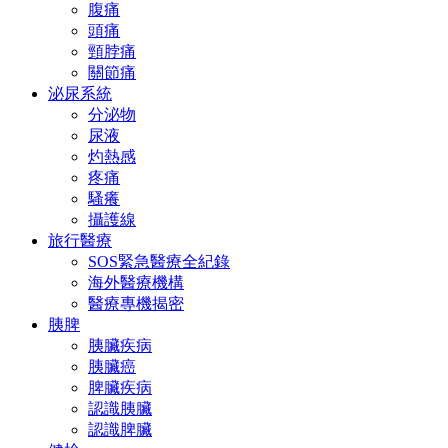
腹痛
頭痛
頸脖痛
關節痛
泌尿系統
分泌物
尿液
灼熱感
疼痛
騷癢
攝護線
旅行醫療
SOS緊急醫療全紀錄
海外醫療機構
醫療專機揭密
胰脾
胰臟疾病
胰臟癌
脾臟疾病
認識胰臟
認識脾臟