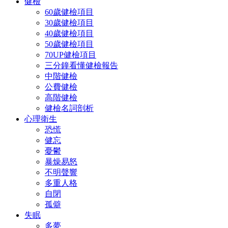
健檢
60歲健檢項目
30歲健檢項目
40歲健檢項目
50歲健檢項目
70UP健檢項目
三分鐘看懂健檢報告
中階健檢
公費健檢
高階健檢
健檢名詞剖析
心理衛生
恐慌
健忘
憂鬱
暴燥易怒
不明聲響
多重人格
自閉
孤僻
失眠
多夢