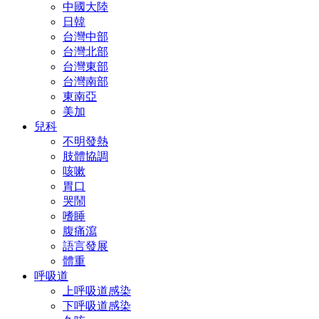
中國大陸
日韓
台灣中部
台灣北部
台灣東部
台灣南部
東南亞
美加
兒科
不明發熱
肢體協調
咳嗽
胃口
哭鬧
嗜睡
腹痛瀉
語言發展
體重
呼吸道
上呼吸道感染
下呼吸道感染