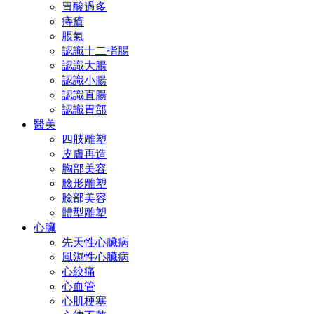
胃酸過多
痔瘡
脹氣
認識十二指腸
認識大腸
認識小腸
認識直腸
認識胃部
醫美
四肢雕塑
皮膚再造
胸部美容
臉形雕塑
臉部美容
體型雕塑
心臟
先天性心臟病
風濕性心臟病
心絞痛
心血管
心肌梗塞