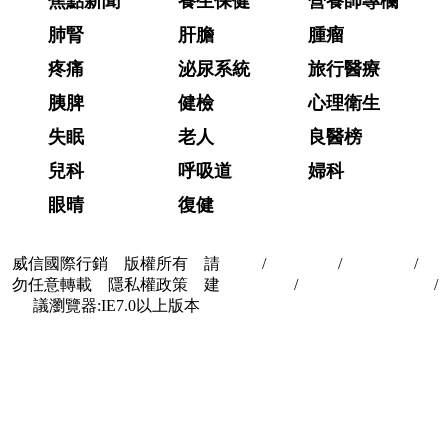
焦點新聞
養生保健
營養師專欄
肺腎
肝膽
腫瘤
疼痛
泌尿系統
旅行醫療
胰脾
健檢
心理衛生
失眠
老人
良醫榜
兒科
呼吸道
婦科
眼晴
復健
威信國際行銷 版權所有 請
首頁
/
關於我們
/
聯絡我們
/
隱
勿任意轉載 隱私權政策 建
私權政策
/
著作權與轉載授權
/
議瀏覽器:IE7.0以上版本
合作夥伴