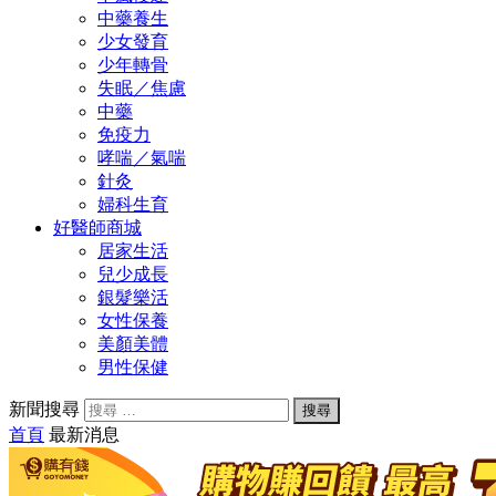
中藥養生
少女發育
少年轉骨
失眠／焦慮
中藥
免疫力
哮喘／氣喘
針灸
婦科生育
好醫師商城
居家生活
兒少成長
銀髮樂活
女性保養
美顏美體
男性保健
新聞搜尋
首頁
最新消息