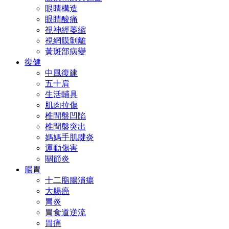
眼睛構造
眼睛酸痛
視神經萎縮
視網膜剝離
黃斑部病變
復健
中風復建
五十肩
生活輔具
肌肉拉傷
椎間盤凹陷
椎間盤突出
媽媽手肌腱炎
運動傷害
關節炎
腸胃
十二脂腸潰瘍
大腸癌
胃炎
胃食道逆流
胃痛