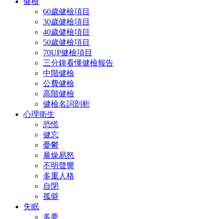
健檢
60歲健檢項目
30歲健檢項目
40歲健檢項目
50歲健檢項目
70UP健檢項目
三分鐘看懂健檢報告
中階健檢
公費健檢
高階健檢
健檢名詞剖析
心理衛生
恐慌
健忘
憂鬱
暴燥易怒
不明聲響
多重人格
自閉
孤僻
失眠
多夢