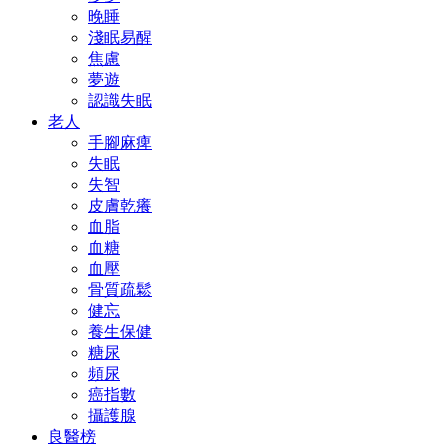
晚睡
淺眠易醒
焦慮
夢遊
認識失眠
老人
手腳麻痺
失眠
失智
皮膚乾癢
血脂
血糖
血壓
骨質疏鬆
健忘
養生保健
糖尿
頻尿
癌指數
攝護腺
良醫榜