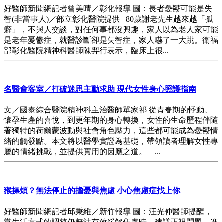
好醫師新聞網記者曾美晴／彰化報導 圖：長者憂鬱可能是失
智(非當事人)／部立彰化醫院提供 80歲謝老先生越來越「孤
癖」，不與人交談，對任何事都沒興趣，家人以為老人家可能
是老年憂鬱症，就醫診斷卻是失智症，家人嚇了一大跳。衛福
部彰化醫院精神科醫師陳羿行表示，臨床上很...
名醫會客室／打破迷思主動求助 現代女性身心照護指南
文／國泰綜合醫院精神科主治醫師單家祁 從青春期的悸動、
懷孕生產的喜悅，到更年期的身心轉換，女性的生命歷程伴隨
著獨特的荷爾蒙波動與社會角色壓力，這些都可能成為憂鬱情
緒的觸發點。本文將以醫學實證為基礎，帶領讀者理解女性專
屬的情緒挑戰，並提供實用的因應之道。 ...
猴操煩？無法停止的擔憂與焦慮 小心焦慮症找上你
好醫師新聞網記者邱秉維／新竹報導 圖：汪光仲醫師提醒，
當生活方式的調整仍無法有效緩解焦慮時，建議正視問題，進