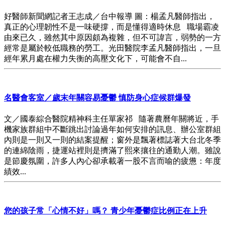
好醫師新聞網記者王志成／台中報導 圖：楊孟凡醫師指出，
真正的心理韌性不是一味硬撐，而是懂得適時休息 職場霸凌
由來已久，雖然其中原因頗為複雜，但不可諱言，弱勢的一方
經常是屬於較低職務的勞工。光田醫院李孟凡醫師指出，一旦
經年累月處在權力失衡的高壓文化下，可能會不自...
名醫會客室／歲末年關容易憂鬱 慎防身心症候群爆發
文／國泰綜合醫院精神科主任單家祁 隨著農曆年關將近，手
機家族群組中不斷跳出討論過年如何安排的訊息、辦公室群組
內則是一則又一則的結案提醒；窗外是飄著標誌著大台北冬季
的連綿陰雨，捷運站裡則是擠滿了熙來攘往的通勤人潮。雖說
是節慶氛圍，許多人內心卻承載著一股不言而喻的疲憊：年度
績效...
您的孩子常「心情不好」嗎？ 青少年憂鬱症比例正在上升