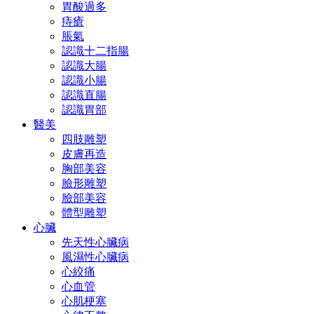
胃酸過多
痔瘡
脹氣
認識十二指腸
認識大腸
認識小腸
認識直腸
認識胃部
醫美
四肢雕塑
皮膚再造
胸部美容
臉形雕塑
臉部美容
體型雕塑
心臟
先天性心臟病
風濕性心臟病
心絞痛
心血管
心肌梗塞