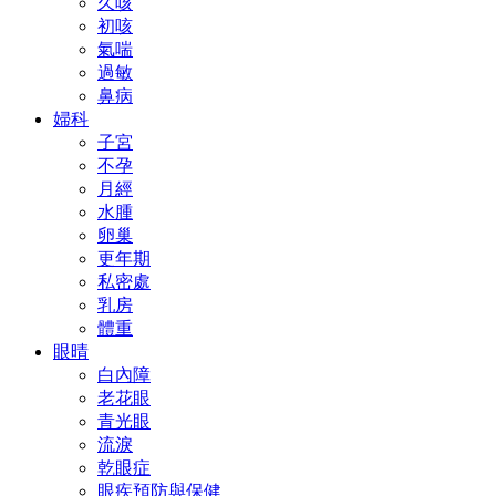
久咳
初咳
氣喘
過敏
鼻病
婦科
子宮
不孕
月經
水腫
卵巢
更年期
私密處
乳房
體重
眼晴
白內障
老花眼
青光眼
流淚
乾眼症
眼疾預防與保健