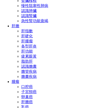
腎臟移植
慢性阻塞性肺病
認識肺臟
認識腎臟
急性腎功能衰竭
肝膽
肝指數
肝硬化
肝腫瘤
各型肝炎
肝功能
疲累眼黃
脂肪肝
認識膽囊
膽管疾病
膽囊疾病
腫瘤
口腔癌
子宮頸癌
卵巢癌
肝膽癌
乳癌