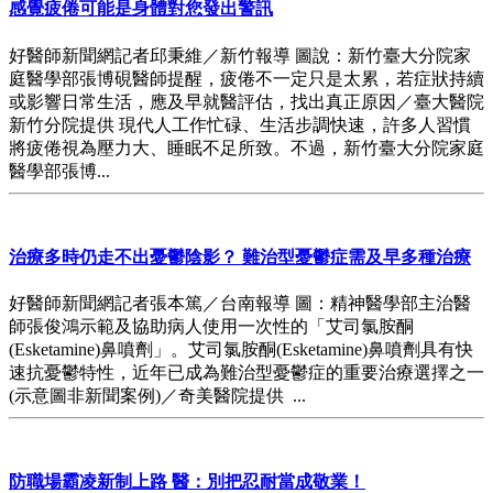
感覺疲倦可能是身體對您發出警訊
好醫師新聞網記者邱秉維／新竹報導 圖說：新竹臺大分院家
庭醫學部張博硯醫師提醒，疲倦不一定只是太累，若症狀持續
或影響日常生活，應及早就醫評估，找出真正原因／臺大醫院
新竹分院提供 現代人工作忙碌、生活步調快速，許多人習慣
將疲倦視為壓力大、睡眠不足所致。不過，新竹臺大分院家庭
醫學部張博...
治療多時仍走不出憂鬱陰影？ 難治型憂鬱症需及早多種治療
好醫師新聞網記者張本篤／台南報導 圖：精神醫學部主治醫
師張俊鴻示範及協助病人使用一次性的「艾司氯胺酮
(Esketamine)鼻噴劑」。艾司氯胺酮(Esketamine)鼻噴劑具有快
速抗憂鬱特性，近年已成為難治型憂鬱症的重要治療選擇之一
(示意圖非新聞案例)／奇美醫院提供 ...
防職場霸凌新制上路 醫：別把忍耐當成敬業！