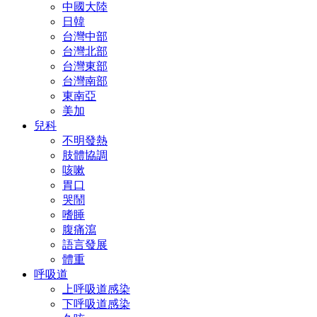
中國大陸
日韓
台灣中部
台灣北部
台灣東部
台灣南部
東南亞
美加
兒科
不明發熱
肢體協調
咳嗽
胃口
哭鬧
嗜睡
腹痛瀉
語言發展
體重
呼吸道
上呼吸道感染
下呼吸道感染