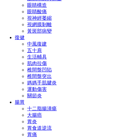
眼睛構造
眼睛酸痛
視神經萎縮
視網膜剝離
黃斑部病變
復健
中風復建
五十肩
生活輔具
肌肉拉傷
椎間盤凹陷
椎間盤突出
媽媽手肌腱炎
運動傷害
關節炎
腸胃
十二脂腸潰瘍
大腸癌
胃炎
胃食道逆流
胃痛