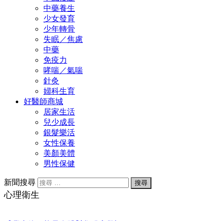
中藥養生
少女發育
少年轉骨
失眠／焦慮
中藥
免疫力
哮喘／氣喘
針灸
婦科生育
好醫師商城
居家生活
兒少成長
銀髮樂活
女性保養
美顏美體
男性保健
新聞搜尋
心理衛生