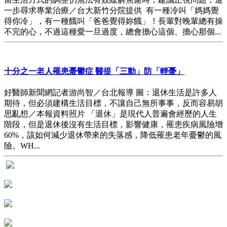
一步尋求專業治療／台大新竹分院提供 有一種冷叫「媽媽覺
得你冷」，有一種餓叫「爸爸覺得妳餓」！長輩對晚輩總有操
不完的心，不過這種愛一旦過度，總會擔心這個、擔心那個...
十分之一老人罹患憂鬱症 醫提「三動」防「輕憂」
好醫師新聞網記者游尚智／台北報導 圖：退休生活是許多人
期待，但必須建構生活目標，不讓自己無所事事，反而容易胡
思亂想／本報資料照片 「退休」是現代人普遍會經歷的人生
階段，但是退休後沒有生活目標，影響健康，罹患疾病風險增
60%，該如何減少退休帶來的失落感，降低罹患老年憂鬱的風
險。WH...