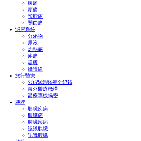
腹痛
頭痛
頸脖痛
關節痛
泌尿系統
分泌物
尿液
灼熱感
疼痛
騷癢
攝護線
旅行醫療
SOS緊急醫療全紀錄
海外醫療機構
醫療專機揭密
胰脾
胰臟疾病
胰臟癌
脾臟疾病
認識胰臟
認識脾臟