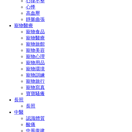
心律不整
心悸
高血壓
靜脈曲張
寵物醫療
寵物食品
寵物醫療
寵物旅館
寵物美容
寵物心理
寵物用品
寵物環境
寵物訓練
寵物旅行
寵物寫真
寶寶騷癢
長照
長照
中醫
認識體質
酸痛
中風復建