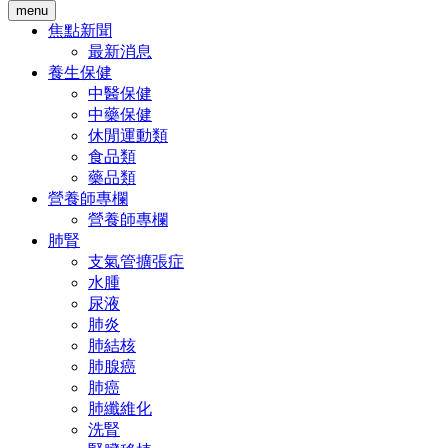
menu
焦點新聞
最新消息
養生保健
中醫保健
中藥保健
休閒運動類
食品類
藥品類
營養師專欄
營養師專欄
肺腎
支氣管擴張症
水腫
尿液
肺炎
肺結核
肺腺癌
肺癌
肺纖維化
洗腎