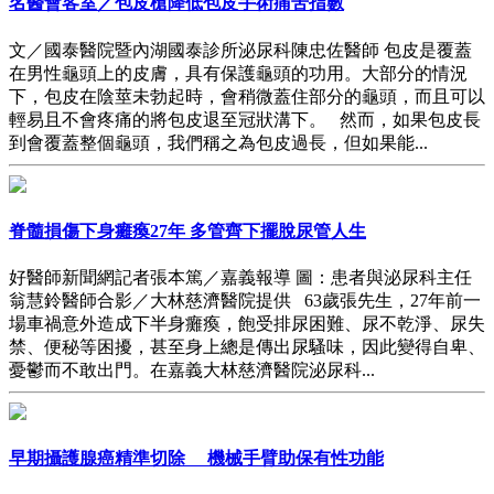
文／國泰醫院暨內湖國泰診所泌尿科陳忠佐醫師 包皮是覆蓋
在男性龜頭上的皮膚，具有保護龜頭的功用。大部分的情況
下，包皮在陰莖未勃起時，會稍微蓋住部分的龜頭，而且可以
輕易且不會疼痛的將包皮退至冠狀溝下。 然而，如果包皮長
到會覆蓋整個龜頭，我們稱之為包皮過長，但如果能...
脊髓損傷下身癱瘓27年 多管齊下擺脫尿管人生
好醫師新聞網記者張本篤／嘉義報導 圖：患者與泌尿科主任
翁慧鈴醫師合影／大林慈濟醫院提供 63歲張先生，27年前一
場車禍意外造成下半身癱瘓，飽受排尿困難、尿不乾淨、尿失
禁、便秘等困擾，甚至身上總是傳出尿騷味，因此變得自卑、
憂鬱而不敢出門。在嘉義大林慈濟醫院泌尿科...
早期攝護腺癌精準切除 機械手臂助保有性功能
好醫師新聞網記者邱秉維／新竹報導 圖：中國醫藥大學新竹