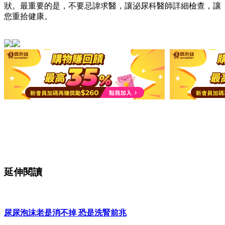
狀。最重要的是，不要忌諱求醫，讓泌尿科醫師詳細檢查，讓
您重拾健康。
延伸閱讀
尿尿泡沫老是消不掉 恐是洗腎前兆