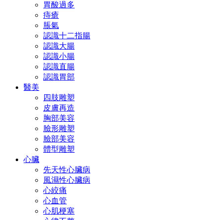
胃酸過多
痔瘡
脹氣
認識十二指腸
認識大腸
認識小腸
認識直腸
認識胃部
醫美
四肢雕塑
皮膚再造
胸部美容
臉形雕塑
臉部美容
體型雕塑
心臟
先天性心臟病
風濕性心臟病
心絞痛
心血管
心肌梗塞