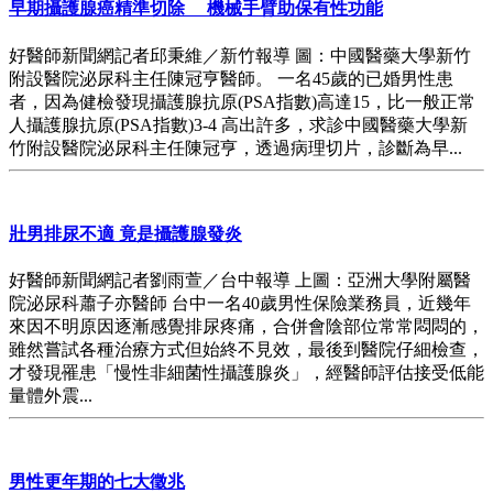
早期攝護腺癌精準切除 機械手臂助保有性功能
好醫師新聞網記者邱秉維／新竹報導 圖：中國醫藥大學新竹
附設醫院泌尿科主任陳冠亨醫師。 一名45歲的已婚男性患
者，因為健檢發現攝護腺抗原(PSA指數)高達15，比一般正常
人攝護腺抗原(PSA指數)3-4 高出許多，求診中國醫藥大學新
竹附設醫院泌尿科主任陳冠亨，透過病理切片，診斷為早...
壯男排尿不適 竟是攝護腺發炎
好醫師新聞網記者劉雨萱／台中報導 上圖：亞洲大學附屬醫
院泌尿科蕭子亦醫師 台中一名40歲男性保險業務員，近幾年
來因不明原因逐漸感覺排尿疼痛，合併會陰部位常常悶悶的，
雖然嘗試各種治療方式但始終不見效，最後到醫院仔細檢查，
才發現罹患「慢性非細菌性攝護腺炎」，經醫師評估接受低能
量體外震...
男性更年期的七大徵兆