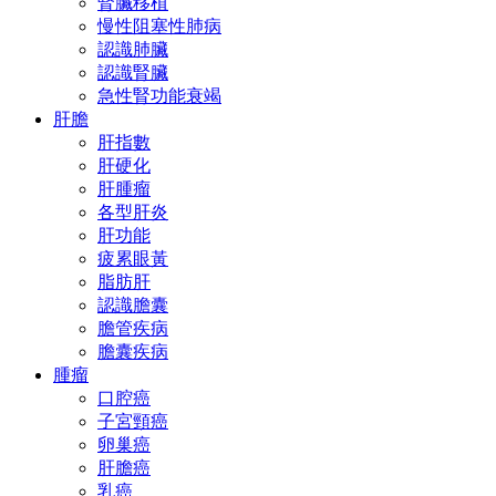
腎臟移植
慢性阻塞性肺病
認識肺臟
認識腎臟
急性腎功能衰竭
肝膽
肝指數
肝硬化
肝腫瘤
各型肝炎
肝功能
疲累眼黃
脂肪肝
認識膽囊
膽管疾病
膽囊疾病
腫瘤
口腔癌
子宮頸癌
卵巢癌
肝膽癌
乳癌