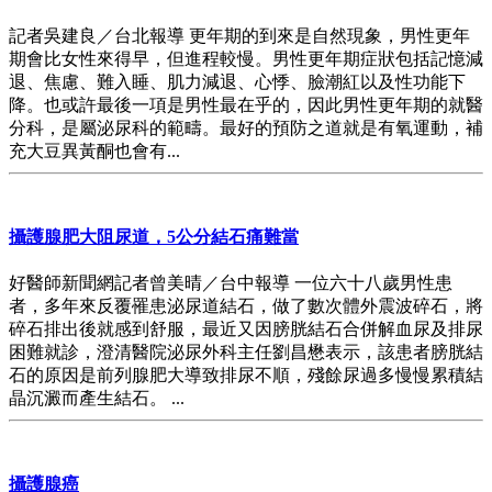
記者吳建良／台北報導 更年期的到來是自然現象，男性更年
期會比女性來得早，但進程較慢。男性更年期症狀包括記憶減
退、焦慮、難入睡、肌力減退、心悸、臉潮紅以及性功能下
降。也或許最後一項是男性最在乎的，因此男性更年期的就醫
分科，是屬泌尿科的範疇。最好的預防之道就是有氧運動，補
充大豆異黃酮也會有...
攝護腺肥大阻尿道，5公分結石痛難當
好醫師新聞網記者曾美晴／台中報導 一位六十八歲男性患
者，多年來反覆罹患泌尿道結石，做了數次體外震波碎石，將
碎石排出後就感到舒服，最近又因膀胱結石合併解血尿及排尿
困難就診，澄清醫院泌尿外科主任劉昌懋表示，該患者膀胱結
石的原因是前列腺肥大導致排尿不順，殘餘尿過多慢慢累積結
晶沉澱而產生結石。 ...
攝護腺癌