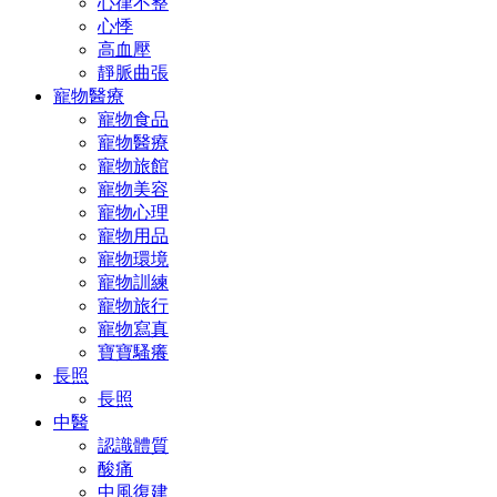
心律不整
心悸
高血壓
靜脈曲張
寵物醫療
寵物食品
寵物醫療
寵物旅館
寵物美容
寵物心理
寵物用品
寵物環境
寵物訓練
寵物旅行
寵物寫真
寶寶騷癢
長照
長照
中醫
認識體質
酸痛
中風復建