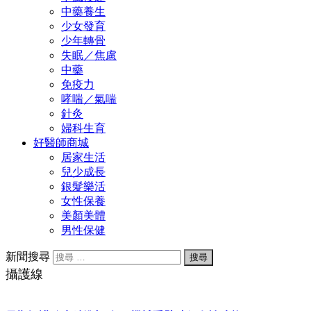
中藥養生
少女發育
少年轉骨
失眠／焦慮
中藥
免疫力
哮喘／氣喘
針灸
婦科生育
好醫師商城
居家生活
兒少成長
銀髮樂活
女性保養
美顏美體
男性保健
新聞搜尋
攝護線