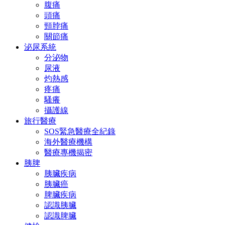
腹痛
頭痛
頸脖痛
關節痛
泌尿系統
分泌物
尿液
灼熱感
疼痛
騷癢
攝護線
旅行醫療
SOS緊急醫療全紀錄
海外醫療機構
醫療專機揭密
胰脾
胰臟疾病
胰臟癌
脾臟疾病
認識胰臟
認識脾臟