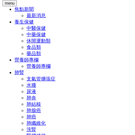
menu
焦點新聞
最新消息
養生保健
中醫保健
中藥保健
休閒運動類
食品類
藥品類
營養師專欄
營養師專欄
肺腎
支氣管擴張症
水腫
尿液
肺炎
肺結核
肺腺癌
肺癌
肺纖維化
洗腎