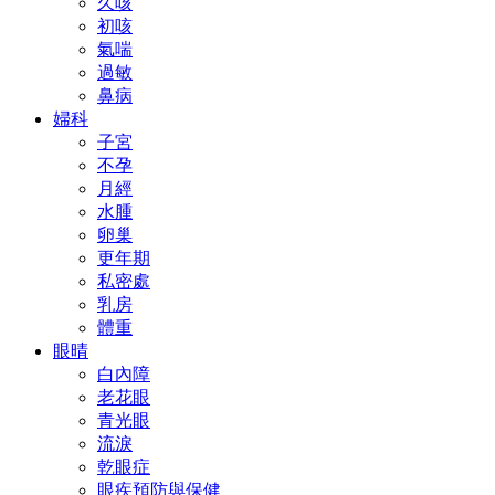
久咳
初咳
氣喘
過敏
鼻病
婦科
子宮
不孕
月經
水腫
卵巢
更年期
私密處
乳房
體重
眼晴
白內障
老花眼
青光眼
流淚
乾眼症
眼疾預防與保健