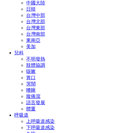
中國大陸
日韓
台灣中部
台灣北部
台灣東部
台灣南部
東南亞
美加
兒科
不明發熱
肢體協調
咳嗽
胃口
哭鬧
嗜睡
腹痛瀉
語言發展
體重
呼吸道
上呼吸道感染
下呼吸道感染