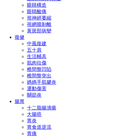
眼睛構造
眼睛酸痛
視神經萎縮
視網膜剝離
黃斑部病變
復健
中風復建
五十肩
生活輔具
肌肉拉傷
椎間盤凹陷
椎間盤突出
媽媽手肌腱炎
運動傷害
關節炎
腸胃
十二脂腸潰瘍
大腸癌
胃炎
胃食道逆流
胃痛