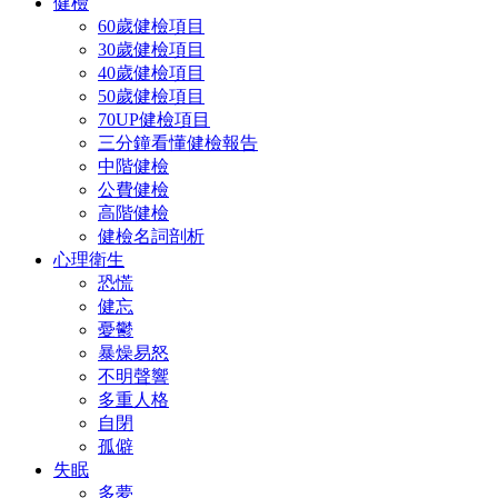
健檢
60歲健檢項目
30歲健檢項目
40歲健檢項目
50歲健檢項目
70UP健檢項目
三分鐘看懂健檢報告
中階健檢
公費健檢
高階健檢
健檢名詞剖析
心理衛生
恐慌
健忘
憂鬱
暴燥易怒
不明聲響
多重人格
自閉
孤僻
失眠
多夢