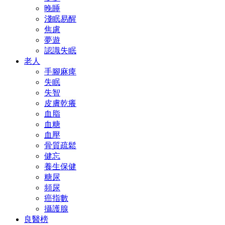
晚睡
淺眠易醒
焦慮
夢遊
認識失眠
老人
手腳麻痺
失眠
失智
皮膚乾癢
血脂
血糖
血壓
骨質疏鬆
健忘
養生保健
糖尿
頻尿
癌指數
攝護腺
良醫榜