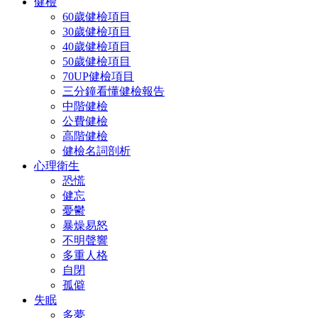
健檢
60歲健檢項目
30歲健檢項目
40歲健檢項目
50歲健檢項目
70UP健檢項目
三分鐘看懂健檢報告
中階健檢
公費健檢
高階健檢
健檢名詞剖析
心理衛生
恐慌
健忘
憂鬱
暴燥易怒
不明聲響
多重人格
自閉
孤僻
失眠
多夢