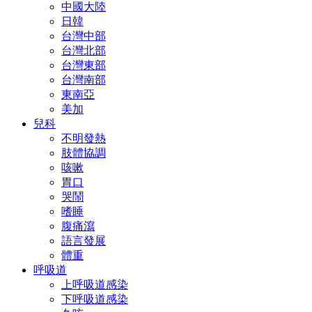
中國大陸
日韓
台灣中部
台灣北部
台灣東部
台灣南部
東南亞
美加
兒科
不明發熱
肢體協調
咳嗽
胃口
哭鬧
嗜睡
腹痛瀉
語言發展
體重
呼吸道
上呼吸道感染
下呼吸道感染