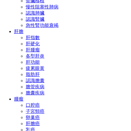
腎臟移植
慢性阻塞性肺病
認識肺臟
認識腎臟
急性腎功能衰竭
肝膽
肝指數
肝硬化
肝腫瘤
各型肝炎
肝功能
疲累眼黃
脂肪肝
認識膽囊
膽管疾病
膽囊疾病
腫瘤
口腔癌
子宮頸癌
卵巢癌
肝膽癌
乳癌