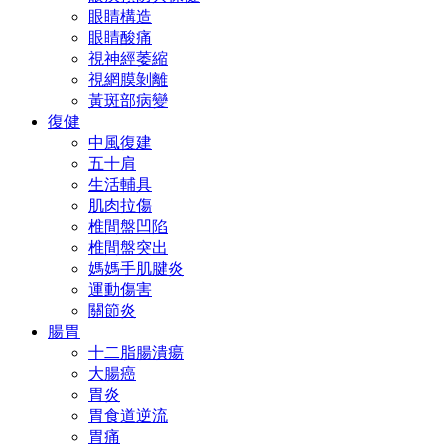
眼睛構造
眼睛酸痛
視神經萎縮
視網膜剝離
黃斑部病變
復健
中風復建
五十肩
生活輔具
肌肉拉傷
椎間盤凹陷
椎間盤突出
媽媽手肌腱炎
運動傷害
關節炎
腸胃
十二脂腸潰瘍
大腸癌
胃炎
胃食道逆流
胃痛