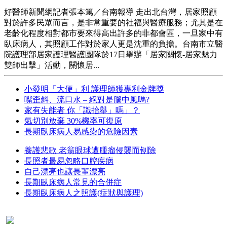
好醫師新聞網記者張本篤／台南報導 走出北台灣，居家照顧
對於許多民眾而言，是非常重要的社福與醫療服務；尤其是在
老齡化程度相對都市要來得高出許多的非都會區，一旦家中有
臥床病人，其照顧工作對於家人更是沈重的負擔。台南市立醫
院護理部居家護理醫護團隊於17日舉辦「居家關懷-居家魅力
雙師出擊」活動，關懷居...
小發明「大便」利 護理師獲專利金牌獎
嘴歪斜、流口水 – 絕對是腦中風嗎?
家有失能者 你「識抬舉」嗎」？
氣切別放棄 30%機率可復原
長期臥床病人易感染的危險因素
養護悲歌 老翁眼球遭腫瘤侵襲而刨除
長照者最易忽略口腔疾病
自己漂亮也讓長輩漂亮
長期臥床病人常見的合併症
長期臥床病人之照護(症狀與護理)