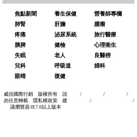
焦點新聞
養生保健
營養師專欄
肺腎
肝膽
腫瘤
疼痛
泌尿系統
旅行醫療
胰脾
健檢
心理衛生
失眠
老人
良醫榜
兒科
呼吸道
婦科
眼晴
復健
威信國際行銷 版權所有 請
首頁
/
關於我們
/
聯絡我們
/
隱
勿任意轉載 隱私權政策 建
私權政策
/
著作權與轉載授權
/
議瀏覽器:IE7.0以上版本
合作夥伴