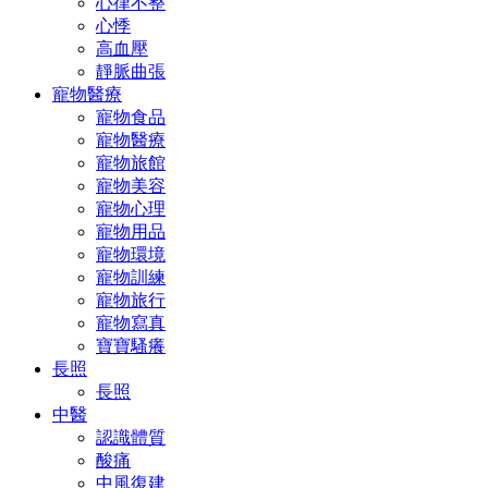
心律不整
心悸
高血壓
靜脈曲張
寵物醫療
寵物食品
寵物醫療
寵物旅館
寵物美容
寵物心理
寵物用品
寵物環境
寵物訓練
寵物旅行
寵物寫真
寶寶騷癢
長照
長照
中醫
認識體質
酸痛
中風復建