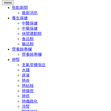
menu
焦點新聞
最新消息
養生保健
中醫保健
中藥保健
休閒運動類
食品類
藥品類
營養師專欄
營養師專欄
肺腎
支氣管擴張症
水腫
尿液
肺炎
肺結核
肺腺癌
肺癌
肺纖維化
洗腎