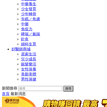
中藥養生
少女發育
少年轉骨
失眠／焦慮
中藥
免疫力
哮喘／氣喘
針灸
婦科生育
好醫師商城
居家生活
兒少成長
銀髮樂活
女性保養
美顏美體
男性保健
新聞搜尋
首頁
最新消息