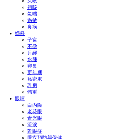
久咳
初咳
氣喘
過敏
鼻病
婦科
子宮
不孕
月經
水腫
卵巢
更年期
私密處
乳房
體重
眼晴
白內障
老花眼
青光眼
流淚
乾眼症
眼疾預防與保健