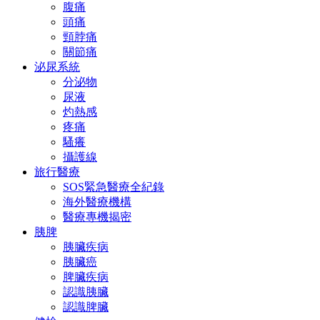
腹痛
頭痛
頸脖痛
關節痛
泌尿系統
分泌物
尿液
灼熱感
疼痛
騷癢
攝護線
旅行醫療
SOS緊急醫療全紀錄
海外醫療機構
醫療專機揭密
胰脾
胰臟疾病
胰臟癌
脾臟疾病
認識胰臟
認識脾臟