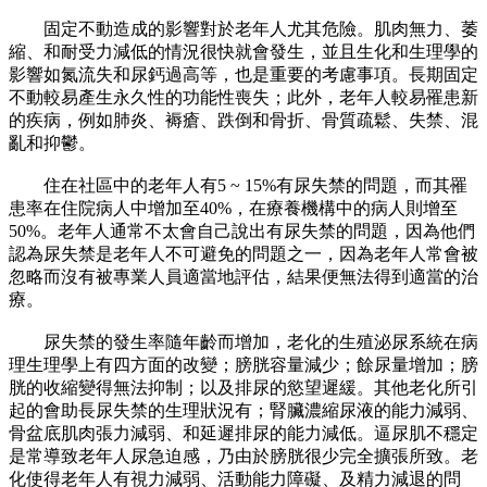
固定不動造成的影響對於老年人尤其危險。肌肉無力、萎
縮、和耐受力減低的情況很快就會發生，並且生化和生理學的
影響如氮流失和尿鈣過高等，也是重要的考慮事項。長期固定
不動較易產生永久性的功能性喪失；此外，老年人較易罹患新
的疾病，例如肺炎、褥瘡、跌倒和骨折、骨質疏鬆、失禁、混
亂和抑鬱。
住在社區中的老年人有5 ~ 15%有尿失禁的問題，而其罹
患率在住院病人中增加至40%，在療養機構中的病人則增至
50%。老年人通常不太會自己說出有尿失禁的問題，因為他們
認為尿失禁是老年人不可避免的問題之一，因為老年人常會被
忽略而沒有被專業人員適當地評估，結果便無法得到適當的治
療。
尿失禁的發生率隨年齡而增加，老化的生殖泌尿系統在病
理生理學上有四方面的改變；膀胱容量減少；餘尿量增加；膀
胱的收縮變得無法抑制；以及排尿的慾望遲緩。其他老化所引
起的會助長尿失禁的生理狀況有；腎臟濃縮尿液的能力減弱、
骨盆底肌肉張力減弱、和延遲排尿的能力減低。逼尿肌不穩定
是常導致老年人尿急迫感，乃由於膀胱很少完全擴張所致。老
化使得老年人有視力減弱、活動能力障礙、及精力減退的問