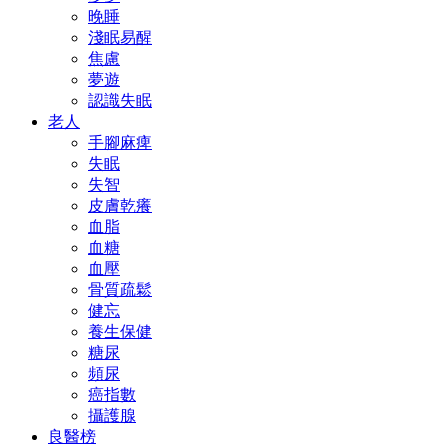
晚睡
淺眠易醒
焦慮
夢遊
認識失眠
老人
手腳麻痺
失眠
失智
皮膚乾癢
血脂
血糖
血壓
骨質疏鬆
健忘
養生保健
糖尿
頻尿
癌指數
攝護腺
良醫榜