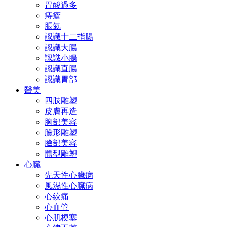
胃酸過多
痔瘡
脹氣
認識十二指腸
認識大腸
認識小腸
認識直腸
認識胃部
醫美
四肢雕塑
皮膚再造
胸部美容
臉形雕塑
臉部美容
體型雕塑
心臟
先天性心臟病
風濕性心臟病
心絞痛
心血管
心肌梗塞