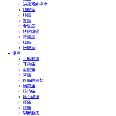
泌尿系統癌症
肺腺癌
肺癌
胃癌
食道癌
胰脾臟癌
腎臟癌
腸癌
膀胱癌
疼痛
手麻腫痛
耳朵痛
肩胛痛
背痛
疼痛的種類
胸悶痛
眼晴痛
筋骨酸痛
經痛
腰痛
腳麻腫痛