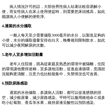
病人情況許可的話，大部份男性病人站著比較容易解小
便，而女性病人在床上使用便盆時，則需要把床頭搖高，如此
能讓病人小便解的便乾淨。
4.
適當的水分攝取
一般人每天至少需要攝取3000毫升的水分，以製造足夠的
小便，水分的攝取儘量安排在白天，晚餐後則限制飲水，如此
可以減少夜間解尿的次數。
5.
老年人宜多增加活動量
老年人住院後，因為從家庭及熟悉的環境中被隔離，住院
的環境讓他覺得迷糊，宜多讓他活動，促進血液循環，意識狀
況能夠更清醒，注意力也比較能集中，失禁情況也可改善。
6.
預防尿路感染
適當的水份攝取，多讓病人活動，都可以促進膀胱的排
空，減少餘尿量，減少尿路感染。平時可以服用維他命Ｃ或多
吃小紅莓類、香瓜等水果，維持尿液呈酸性以預防感染。