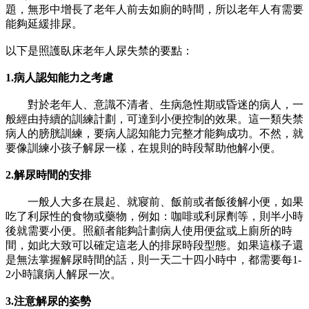
題，無形中增長了老年人前去如廁的時間，所以老年人有需要
能夠延緩排尿。
以下是照護臥床老年人尿失禁的要點：
1.
病人認知能力之考慮
對於老年人、意識不清者、生病急性期或昏迷的病人，一
般經由持續的訓練計劃，可達到小便控制的效果。這一類失禁
病人的膀胱訓練，要病人認知能力完整才能夠成功。不然，就
要像訓練小孩子解尿一樣，在規則的時段幫助他解小便。
2.
解尿時間的安排
一般人大多在晨起、就寢前、飯前或者飯後解小便，如果
吃了利尿性的食物或藥物，例如：咖啡或利尿劑等，則半小時
後就需要小便。照顧者能夠計劃病人使用便盆或上廁所的時
間，如此大致可以確定這老人的排尿時段型態。如果這樣子還
是無法掌握解尿時間的話，則一天二十四小時中，都需要每1-
2小時讓病人解尿一次。
3.
注意解尿的姿勢