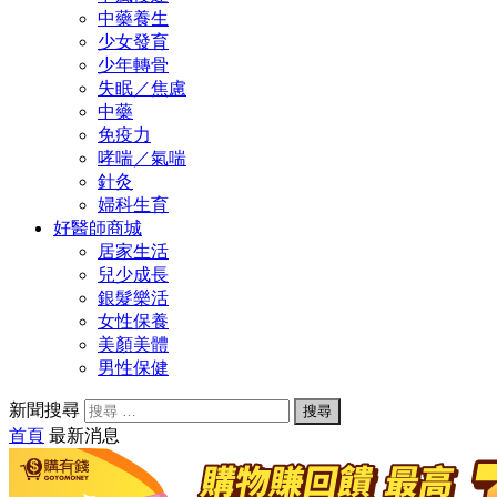
中藥養生
少女發育
少年轉骨
失眠／焦慮
中藥
免疫力
哮喘／氣喘
針灸
婦科生育
好醫師商城
居家生活
兒少成長
銀髮樂活
女性保養
美顏美體
男性保健
新聞搜尋
首頁
最新消息