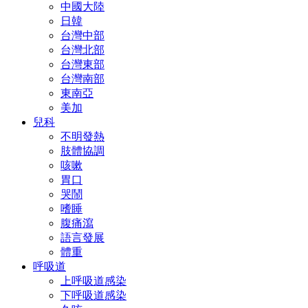
中國大陸
日韓
台灣中部
台灣北部
台灣東部
台灣南部
東南亞
美加
兒科
不明發熱
肢體協調
咳嗽
胃口
哭鬧
嗜睡
腹痛瀉
語言發展
體重
呼吸道
上呼吸道感染
下呼吸道感染