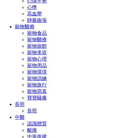
心律不整
心悸
高血壓
靜脈曲張
寵物醫療
寵物食品
寵物醫療
寵物旅館
寵物美容
寵物心理
寵物用品
寵物環境
寵物訓練
寵物旅行
寵物寫真
寶寶騷癢
長照
長照
中醫
認識體質
酸痛
中風復建