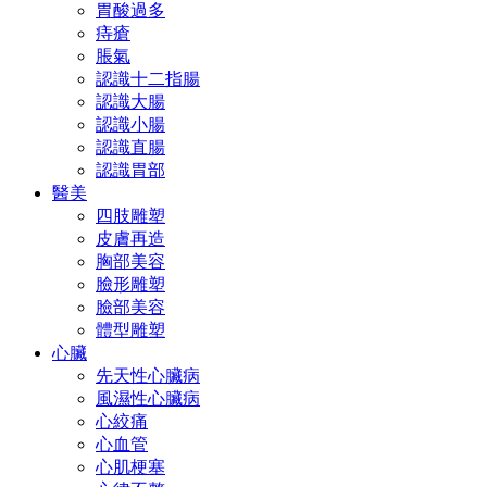
胃酸過多
痔瘡
脹氣
認識十二指腸
認識大腸
認識小腸
認識直腸
認識胃部
醫美
四肢雕塑
皮膚再造
胸部美容
臉形雕塑
臉部美容
體型雕塑
心臟
先天性心臟病
風濕性心臟病
心絞痛
心血管
心肌梗塞