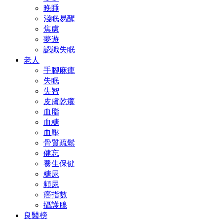
晚睡
淺眠易醒
焦慮
夢遊
認識失眠
老人
手腳麻痺
失眠
失智
皮膚乾癢
血脂
血糖
血壓
骨質疏鬆
健忘
養生保健
糖尿
頻尿
癌指數
攝護腺
良醫榜