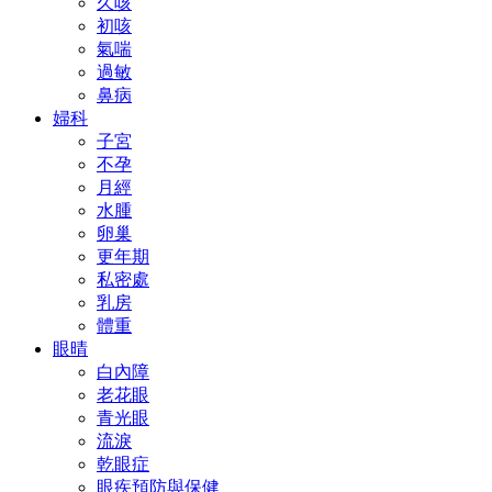
久咳
初咳
氣喘
過敏
鼻病
婦科
子宮
不孕
月經
水腫
卵巢
更年期
私密處
乳房
體重
眼晴
白內障
老花眼
青光眼
流淚
乾眼症
眼疾預防與保健