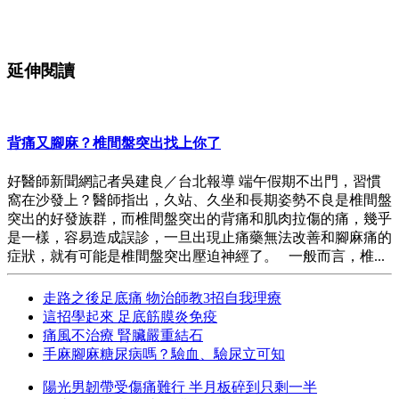
延伸閱讀
背痛又腳麻？椎間盤突出找上你了
好醫師新聞網記者吳建良／台北報導 端午假期不出門，習慣
窩在沙發上？醫師指出，久站、久坐和長期姿勢不良是椎間盤
突出的好發族群，而椎間盤突出的背痛和肌肉拉傷的痛，幾乎
是一樣，容易造成誤診，一旦出現止痛藥無法改善和腳麻痛的
症狀，就有可能是椎間盤突出壓迫神經了。 一般而言，椎...
走路之後足底痛 物治師教3招自我理療
這招學起來 足底筋膜炎免疫
痛風不治療 腎臟嚴重結石
手麻腳麻糖尿病嗎？驗血、驗尿立可知
陽光男韌帶受傷痛難行 半月板碎到只剩一半