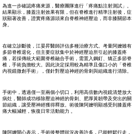
為進一步確認疼痛來源，醫療團隊進行「疼痛點注射測試」。
結果顯示，膝蓋注射效果有限，但在脊椎進行精準注射後，症
狀顯著改善，證實疼痛源頭來自脊椎神經壓迫，而非膝關節本
身。
在確立診斷後，江晏昇醫師評估多種治療方式。考量阿嬤雖有
多節脊椎退化，但主要症狀集中於神經壓迫所引起的膝蓋疼
痛，若採傳統大範圍脊椎融合手術，需置入鋼釘、矯正多節脊
椎，手術負擔較大。因此決定採用較為精準且傷口小的「脊椎
內視鏡微創手術」，僅針對壓迫神經的骨刺與組織進行清除。
手術中，透過僅一至兩個小切口，利用高倍數內視鏡清楚放大
病灶，醫師成功移除壓迫神經的骨刺、肥厚黃韌帶及突出的關
節組織，讓受壓神經獲得釋放。術後陳阿嬤明顯感受到膝蓋疼
痛大幅減輕，恢復日常活動能力 。
陳阿嬤開心表示，手術後整體狀況改善許多，已能輕鬆行走，