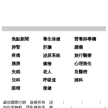
焦點新聞
養生保健
營養師專欄
肺腎
肝膽
腫瘤
疼痛
泌尿系統
旅行醫療
胰脾
健檢
心理衛生
失眠
老人
良醫榜
兒科
呼吸道
婦科
眼晴
復健
威信國際行銷 版權所有 請
首頁
/
關於我們
/
聯絡我們
/
隱
勿任意轉載 隱私權政策 建
私權政策
/
著作權與轉載授權
/