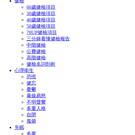
健檢
60歲健檢項目
30歲健檢項目
40歲健檢項目
50歲健檢項目
70UP健檢項目
三分鐘看懂健檢報告
中階健檢
公費健檢
高階健檢
健檢名詞剖析
心理衛生
恐慌
健忘
憂鬱
暴燥易怒
不明聲響
多重人格
自閉
孤僻
失眠
多夢