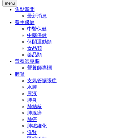
menu
焦點新聞
最新消息
養生保健
中醫保健
中藥保健
休閒運動類
食品類
藥品類
營養師專欄
營養師專欄
肺腎
支氣管擴張症
水腫
尿液
肺炎
肺結核
肺腺癌
肺癌
肺纖維化
洗腎