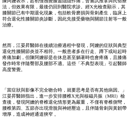
陳阿嬤表示，起初僅感覺膝蓋隱隱作痛，曾嘗試推拿與民俗療
法，但效果有限，最後仍回到醫院求診。經X光檢查顯示，其
膝關節已有中期退化現象，包括軟骨磨損與骨刺產生，臨床上
符合退化性膝關節炎診斷，因此先接受藥物與關節注射等一般
治療。
然而，江晏昇醫師在後續治療過程中發現，阿嬤的症狀與典型
退化性膝關節炎並不相符。一般患者多在行走、蹲下或站起時
疼痛加劇，但陳阿嬤卻是在休息甚至躺著時也會疼痛，且膝痛
發作時常伴隨臀部及腰部不適。這些「不典型表現」引起醫師
高度警覺。
「當症狀與影像不完全吻合時，就要思考是否有其他病因。」
江晏昇醫師指出，進一步安排腰椎X光與核磁共振（MRI）檢
查後，發現阿嬤的脊椎退化情形更為嚴重，不僅有脊椎側彎，
腰椎第四、五節亦出現滑脫與神經壓迫，且伴隨骨刺與黃韌帶
增厚，造成神經通道狹窄 。