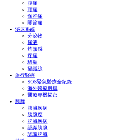
腹痛
頭痛
頸脖痛
關節痛
泌尿系統
分泌物
尿液
灼熱感
疼痛
騷癢
攝護線
旅行醫療
SOS緊急醫療全紀錄
海外醫療機構
醫療專機揭密
胰脾
胰臟疾病
胰臟癌
脾臟疾病
認識胰臟
認識脾臟