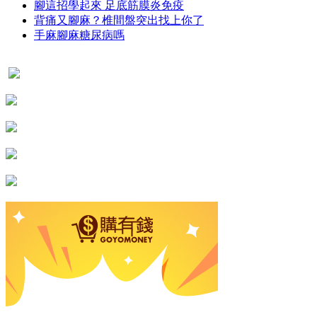
腳這招學起來 足底筋膜炎免疫
背痛又腳麻？椎間盤突出找上你了
手麻腳麻糖尿病嗎