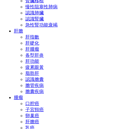
腎臟移植
慢性阻塞性肺病
認識肺臟
認識腎臟
急性腎功能衰竭
肝膽
肝指數
肝硬化
肝腫瘤
各型肝炎
肝功能
疲累眼黃
脂肪肝
認識膽囊
膽管疾病
膽囊疾病
腫瘤
口腔癌
子宮頸癌
卵巢癌
肝膽癌
乳癌