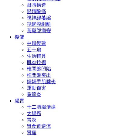
眼睛構造
眼睛酸痛
視神經萎縮
視網膜剝離
黃斑部病變
復健
中風復建
五十肩
生活輔具
肌肉拉傷
椎間盤凹陷
椎間盤突出
媽媽手肌腱炎
運動傷害
關節炎
腸胃
十二脂腸潰瘍
大腸癌
胃炎
胃食道逆流
胃痛