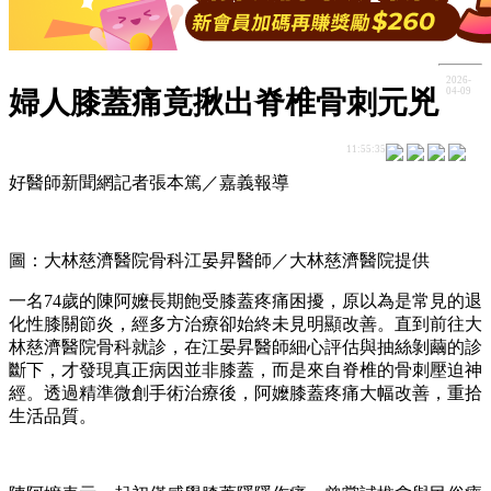
2026-
04-09
婦人膝蓋痛竟揪出脊椎骨刺元兇
11:55:35
好醫師新聞網記者張本篤／嘉義報導
圖：大林慈濟醫院骨科江晏昇醫師／大林慈濟醫院提供
一名74歲的陳阿嬤長期飽受膝蓋疼痛困擾，原以為是常見的退
化性膝關節炎，經多方治療卻始終未見明顯改善。直到前往大
林慈濟醫院骨科就診，在江晏昇醫師細心評估與抽絲剝繭的診
斷下，才發現真正病因並非膝蓋，而是來自脊椎的骨刺壓迫神
經。透過精準微創手術治療後，阿嬤膝蓋疼痛大幅改善，重拾
生活品質。