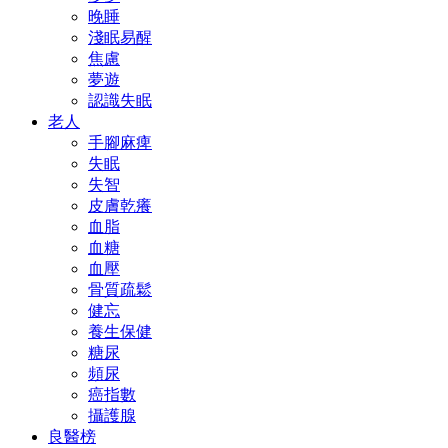
晚睡
淺眠易醒
焦慮
夢遊
認識失眠
老人
手腳麻痺
失眠
失智
皮膚乾癢
血脂
血糖
血壓
骨質疏鬆
健忘
養生保健
糖尿
頻尿
癌指數
攝護腺
良醫榜