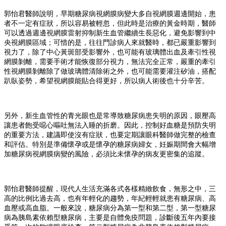
郭怡君醫師說明，早期糖尿病視網膜病變大多自視網膜週邊開始，患
者不一定有症狀，所以容易被輕忽，但此時是治療的黃金時期，醫師
可以透過週邊視網膜雷射抑制新生血管繼續生長惡化，避免影響到中
央視網膜區域；可惜的是，往往門診病人來就醫時，都已嚴重影響到
視力了，除了中心黃斑部受影響外，也可能有玻璃體出血及牽引性視
網膜剝離，需要手術才能恢復部分視力，無法完全正常，嚴重的牽引
性視網膜剝離除了做玻璃體清除術之外，也可能需要灌注矽油，搭配
趴臥姿勢，希望視網膜能貼合得更好，所以病人術後也十分辛苦。
另外，新生血管性的青光眼也是常導致糖尿病患失明的原因，眼壓高
讓患者飽受噁心嘔吐無法入睡的折磨。因此，控制好血糖是預防失明
的重要方法，建議即使沒有症狀，也要定期讓眼科醫師做完整的檢查
和評估。特別是準備懷孕或是懷孕的糖尿病婦女，妊娠期間會大幅增
加糖尿病視網膜病變的風險，必須比未懷孕的病友更密集的追蹤。
郭怡君醫師提醒，現代人生活充滿各式各樣精緻飲食，無形之中，三
高的比例比過去高，也有年輕化的趨勢，年紀輕輕就患有糖尿病、高
血壓或高血脂。一般來說，糖尿病分為第一型和第二型，第一型糖尿
病為胰島素依賴型糖尿病，主要是自體免疫問題，診斷後五年內要接