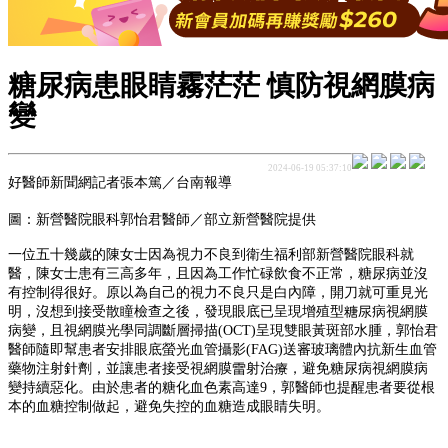
糖尿病患眼睛霧茫茫 慎防視網膜病
變
2024-06-19 05:37:10
好醫師新聞網記者張本篤／台南報導
圖：新營醫院眼科郭怡君醫師／部立新營醫院提供
一位五十幾歲的陳女士因為視力不良到衛生福利部新營醫院眼科就
醫，陳女士患有三高多年，且因為工作忙碌飲食不正常，糖尿病並沒
有控制得很好。原以為自己的視力不良只是白內障，開刀就可重見光
明，沒想到接受散瞳檢查之後，發現眼底已呈現增殖型糖尿病視網膜
病變，且視網膜光學同調斷層掃描(OCT)呈現雙眼黃斑部水腫，郭怡君
醫師隨即幫患者安排眼底螢光血管攝影(FAG)送審玻璃體內抗新生血管
藥物注射針劑，並讓患者接受視網膜雷射治療，避免糖尿病視網膜病
變持續惡化。由於患者的糖化血色素高達9，郭醫師也提醒患者要從根
本的血糖控制做起，避免失控的血糖造成眼睛失明。