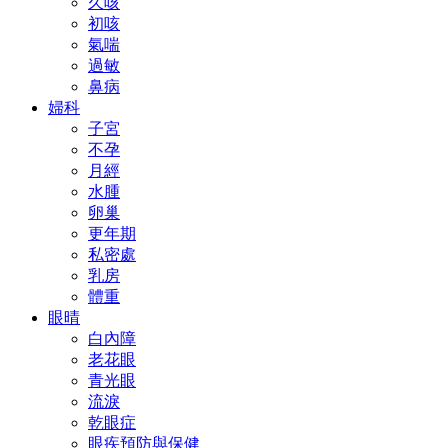
久咳
初咳
氣喘
過敏
鼻病
婦科
子宮
不孕
月經
水腫
卵巢
更年期
私密處
乳房
體重
眼晴
白內障
老花眼
青光眼
流淚
乾眼症
眼疾預防與保健