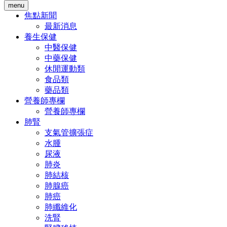
menu
焦點新聞
最新消息
養生保健
中醫保健
中藥保健
休閒運動類
食品類
藥品類
營養師專欄
營養師專欄
肺腎
支氣管擴張症
水腫
尿液
肺炎
肺結核
肺腺癌
肺癌
肺纖維化
洗腎