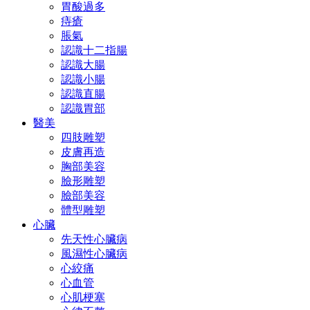
胃酸過多
痔瘡
脹氣
認識十二指腸
認識大腸
認識小腸
認識直腸
認識胃部
醫美
四肢雕塑
皮膚再造
胸部美容
臉形雕塑
臉部美容
體型雕塑
心臟
先天性心臟病
風濕性心臟病
心絞痛
心血管
心肌梗塞