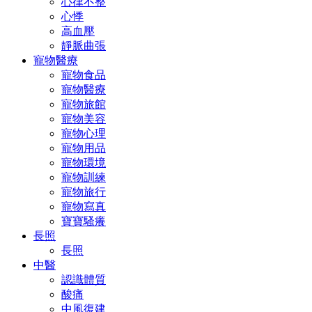
心律不整
心悸
高血壓
靜脈曲張
寵物醫療
寵物食品
寵物醫療
寵物旅館
寵物美容
寵物心理
寵物用品
寵物環境
寵物訓練
寵物旅行
寵物寫真
寶寶騷癢
長照
長照
中醫
認識體質
酸痛
中風復建