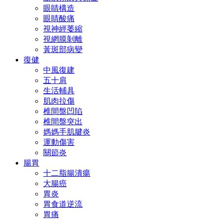
眼睛構造
眼睛酸痛
視神經萎縮
視網膜剝離
黃斑部病變
復健
中風復建
五十肩
生活輔具
肌肉拉傷
椎間盤凹陷
椎間盤突出
媽媽手肌腱炎
運動傷害
關節炎
腸胃
十二脂腸潰瘍
大腸癌
胃炎
胃食道逆流
胃痛