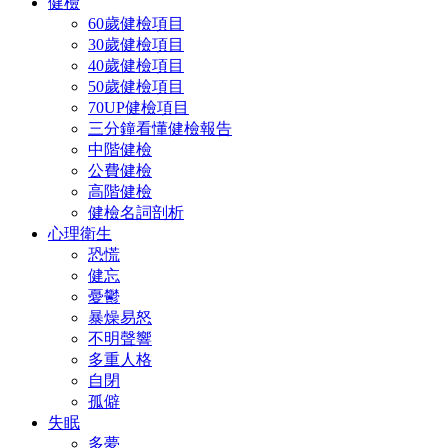
健檢
60歲健檢項目
30歲健檢項目
40歲健檢項目
50歲健檢項目
70UP健檢項目
三分鐘看懂健檢報告
中階健檢
公費健檢
高階健檢
健檢名詞剖析
心理衛生
恐慌
健忘
憂鬱
暴燥易怒
不明聲響
多重人格
自閉
孤僻
失眠
多夢