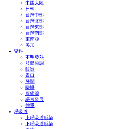
中國大陸
日韓
台灣中部
台灣北部
台灣東部
台灣南部
東南亞
美加
兒科
不明發熱
肢體協調
咳嗽
胃口
哭鬧
嗜睡
腹痛瀉
語言發展
體重
呼吸道
上呼吸道感染
下呼吸道感染