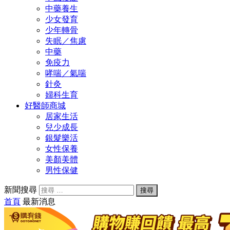
中藥養生
少女發育
少年轉骨
失眠／焦慮
中藥
免疫力
哮喘／氣喘
針灸
婦科生育
好醫師商城
居家生活
兒少成長
銀髮樂活
女性保養
美顏美體
男性保健
新聞搜尋
首頁
最新消息