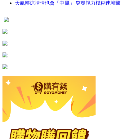
天氣轉涼睛晴也會「中風」 突發視力模糊速就醫