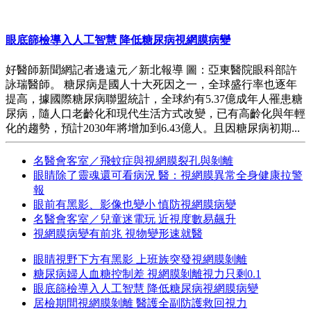
眼底篩檢導入人工智慧 降低糖尿病視網膜病變
好醫師新聞網記者邊遠元／新北報導 圖：亞東醫院眼科部許
詠瑞醫師。 糖尿病是國人十大死因之一，全球盛行率也逐年
提高，據國際糖尿病聯盟統計，全球約有5.37億成年人罹患糖
尿病，隨人口老齡化和現代生活方式改變，已有高齡化與年輕
化的趨勢，預計2030年將增加到6.43億人。且因糖尿病初期...
名醫會客室／飛蚊症與視網膜裂孔與剝離
眼睛除了靈魂還可看病況 醫：視網膜異常全身健康拉警
報
眼前有黑影、影像也變小 慎防視網膜病變
名醫會客室／兒童迷電玩 近視度數易飆升
視網膜病變有前兆 視物變形速就醫
眼睛視野下方有黑影 上班族突發視網膜剝離
糖尿病婦人血糖控制差 視網膜剝離視力只剩0.1
眼底篩檢導入人工智慧 降低糖尿病視網膜病變
居檢期間視網膜剝離 醫護全副防護救回視力