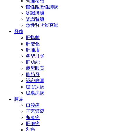
腎臟移植
慢性阻塞性肺病
認識肺臟
認識腎臟
急性腎功能衰竭
肝膽
肝指數
肝硬化
肝腫瘤
各型肝炎
肝功能
疲累眼黃
脂肪肝
認識膽囊
膽管疾病
膽囊疾病
腫瘤
口腔癌
子宮頸癌
卵巢癌
肝膽癌
乳癌