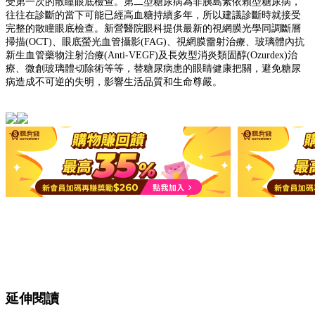
受第一次的散瞳眼底檢查。第二型糖尿病為非胰島素依賴型糖尿病，
往往在診斷的當下可能已經高血糖持續多年，所以建議診斷時就接受
完整的散瞳眼底檢查。新營醫院眼科提供最新的視網膜光學同調斷層
掃描(OCT)、眼底螢光血管攝影(FAG)、視網膜雷射治療、玻璃體內抗
新生血管藥物注射治療(Anti-VEGF)及長效型消炎類固醇(Ozurdex)治
療、微創玻璃體切除術等等，替糖尿病患的眼睛健康把關，避免糖尿
病造成不可逆的失明，影響生活品質和生命尊嚴。
延伸閱讀