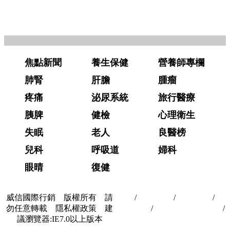
焦點新聞
養生保健
營養師專欄
肺腎
肝膽
腫瘤
疼痛
泌尿系統
旅行醫療
胰脾
健檢
心理衛生
失眠
老人
良醫榜
兒科
呼吸道
婦科
眼晴
復健
威信國際行銷 版權所有 請
首頁
/
關於我們
/
聯絡我們
/
隱
勿任意轉載 隱私權政策 建
私權政策
/
著作權與轉載授權
/
議瀏覽器:IE7.0以上版本
合作夥伴