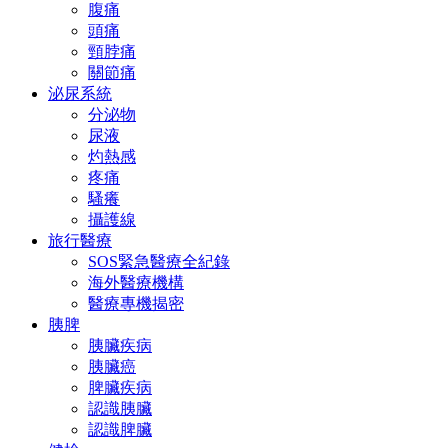
腹痛
頭痛
頸脖痛
關節痛
泌尿系統
分泌物
尿液
灼熱感
疼痛
騷癢
攝護線
旅行醫療
SOS緊急醫療全紀錄
海外醫療機構
醫療專機揭密
胰脾
胰臟疾病
胰臟癌
脾臟疾病
認識胰臟
認識脾臟