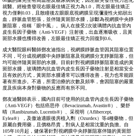
60歲的陳先生有高血壓及糖尿病病史，因左眼突發性視力惡化
就醫。經檢查發現右眼最佳矯正視力為1.0，而左眼最佳矯正
視力僅剩0.03，且散瞳後左眼眼底視網膜呈現瀰漫性火焰狀出
血，靜脈血管怒張，並伴隨黃斑部水腫，診斷為視網膜中央靜
脈阻塞，俗稱「眼中風」。病人在接受2次玻璃體內抗血管內
皮生長因子藥物（Anti-VEGF）注射後，出血逐漸吸收，且黃
斑部水腫也獲得改善，左眼最佳矯正視力回復到0.6。
成大醫院眼科醫師鄧友迪指出，視網膜靜脈血管因其阻塞位置
不同，可分成視網膜中央靜脈阻塞及視網膜分支靜脈阻塞，但
均可能伴隨黃斑部的水腫。目前針對視網膜靜脈阻塞造成的黃
斑部水腫，玻璃體內抗血管內皮生長因子藥物注射是相當安全
且有效的方式，黃斑部水腫通常可以獲得改善，視力也常能跟
著有所進步。不過，所需治療的次數及頻率，會因阻塞的嚴重
度及疾病本身對藥物的反應而有所不同。
鄧友迪醫師表示，國內目前可使用的抗血管內皮生長因子藥物
（Anti-VEGF）包括癌思停（Bevacizumab, Avastin®）、樂舒
晴（Ranibizumab, Lucentis®）、采視明（Aflibercept,
Eylea®），及傲迪適眼後房植入劑（Ozurdex）等4種藥物，但
原屬自費用藥，且價格昂貴，對病人是相當沈重的負擔。自
105年10月起，健保署針對視網膜中央靜脈阻塞伴隨的黃斑部