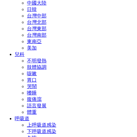
中國大陸
日韓
台灣中部
台灣北部
台灣東部
台灣南部
東南亞
美加
兒科
不明發熱
肢體協調
咳嗽
胃口
哭鬧
嗜睡
腹痛瀉
語言發展
體重
呼吸道
上呼吸道感染
下呼吸道感染