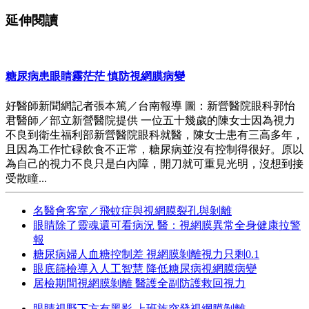
延伸閱讀
糖尿病患眼睛霧茫茫 慎防視網膜病變
好醫師新聞網記者張本篤／台南報導 圖：新營醫院眼科郭怡
君醫師／部立新營醫院提供 一位五十幾歲的陳女士因為視力
不良到衛生福利部新營醫院眼科就醫，陳女士患有三高多年，
且因為工作忙碌飲食不正常，糖尿病並沒有控制得很好。原以
為自己的視力不良只是白內障，開刀就可重見光明，沒想到接
受散瞳...
名醫會客室／飛蚊症與視網膜裂孔與剝離
眼睛除了靈魂還可看病況 醫：視網膜異常全身健康拉警
報
糖尿病婦人血糖控制差 視網膜剝離視力只剩0.1
眼底篩檢導入人工智慧 降低糖尿病視網膜病變
居檢期間視網膜剝離 醫護全副防護救回視力
眼睛視野下方有黑影 上班族突發視網膜剝離