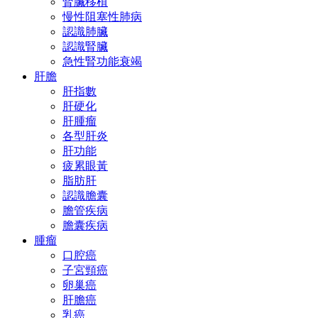
腎臟移植
慢性阻塞性肺病
認識肺臟
認識腎臟
急性腎功能衰竭
肝膽
肝指數
肝硬化
肝腫瘤
各型肝炎
肝功能
疲累眼黃
脂肪肝
認識膽囊
膽管疾病
膽囊疾病
腫瘤
口腔癌
子宮頸癌
卵巢癌
肝膽癌
乳癌