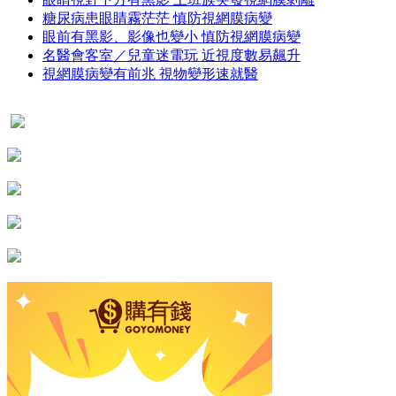
糖尿病患眼睛霧茫茫 慎防視網膜病變
眼前有黑影、影像也變小 慎防視網膜病變
名醫會客室／兒童迷電玩 近視度數易飆升
視網膜病變有前兆 視物變形速就醫