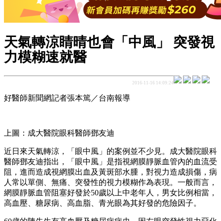
天氣轉涼睛晴也會「中風」 突發視
力模糊速就醫
2016-11-16 14:09:24
好醫師新聞網記者張本篤／台南報導
上圖：成大醫院眼科醫師鄧友迪
近日來天氣轉涼，「眼中風」的案例並不少見。成大醫院眼科
醫師鄧友迪指出，「眼中風」是指視網膜靜脈血管內的血流受
阻，進而造成視網膜出血及黃斑部水腫，對視力造成損傷，病
人常以單側、無痛、突發性的視力模糊作為表現。一般而言，
網膜靜脈血管阻塞好發於50歲以上中老年人，男女比例相當，
高血壓、糖尿病、高血脂、青光眼為其好發的危險因子。