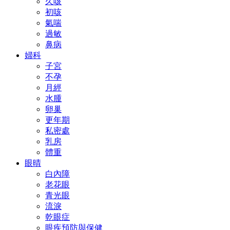
久咳
初咳
氣喘
過敏
鼻病
婦科
子宮
不孕
月經
水腫
卵巢
更年期
私密處
乳房
體重
眼晴
白內障
老花眼
青光眼
流淚
乾眼症
眼疾預防與保健