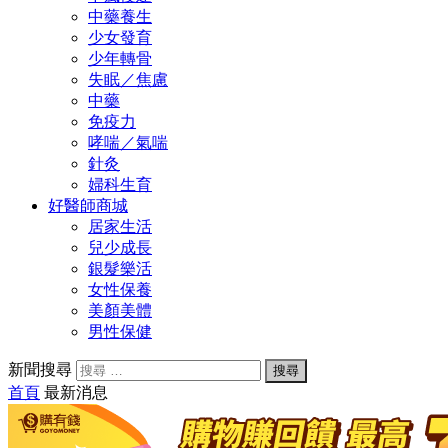
中藥養生
少女發育
少年轉骨
失眠／焦慮
中藥
免疫力
哮喘／氣喘
針灸
婦科生育
好醫師商城
居家生活
兒少成長
銀髮樂活
女性保養
美顏美體
男性保健
新聞搜尋
首頁
最新消息