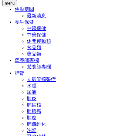
menu
焦點新聞
最新消息
養生保健
中醫保健
中藥保健
休閒運動類
食品類
藥品類
營養師專欄
營養師專欄
肺腎
支氣管擴張症
水腫
尿液
肺炎
肺結核
肺腺癌
肺癌
肺纖維化
洗腎