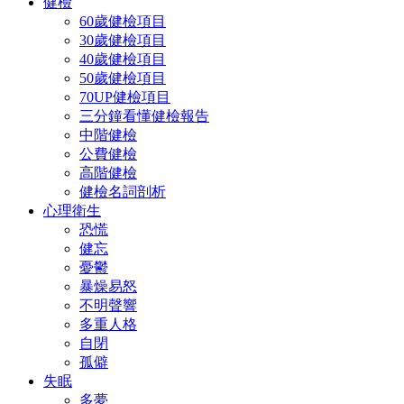
健檢
60歲健檢項目
30歲健檢項目
40歲健檢項目
50歲健檢項目
70UP健檢項目
三分鐘看懂健檢報告
中階健檢
公費健檢
高階健檢
健檢名詞剖析
心理衛生
恐慌
健忘
憂鬱
暴燥易怒
不明聲響
多重人格
自閉
孤僻
失眠
多夢