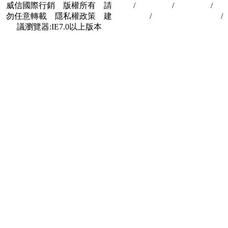
威信國際行銷 版權所有 請
首頁
/
關於我們
/
聯絡我們
/
隱
勿任意轉載 隱私權政策 建
私權政策
/
著作權與轉載授權
/
議瀏覽器:IE7.0以上版本
合作夥伴