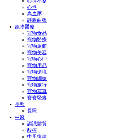
心律不整
心悸
高血壓
靜脈曲張
寵物醫療
寵物食品
寵物醫療
寵物旅館
寵物美容
寵物心理
寵物用品
寵物環境
寵物訓練
寵物旅行
寵物寫真
寶寶騷癢
長照
長照
中醫
認識體質
酸痛
中風復建