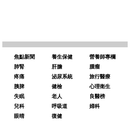
焦點新聞
養生保健
營養師專欄
肺腎
肝膽
腫瘤
疼痛
泌尿系統
旅行醫療
胰脾
健檢
心理衛生
失眠
老人
良醫榜
兒科
呼吸道
婦科
眼晴
復健