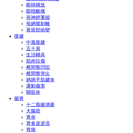
眼睛構造
眼睛酸痛
視神經萎縮
視網膜剝離
黃斑部病變
復健
中風復建
五十肩
生活輔具
肌肉拉傷
椎間盤凹陷
椎間盤突出
媽媽手肌腱炎
運動傷害
關節炎
腸胃
十二脂腸潰瘍
大腸癌
胃炎
胃食道逆流
胃痛