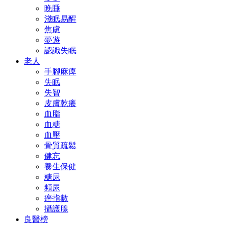
晚睡
淺眠易醒
焦慮
夢遊
認識失眠
老人
手腳麻痺
失眠
失智
皮膚乾癢
血脂
血糖
血壓
骨質疏鬆
健忘
養生保健
糖尿
頻尿
癌指數
攝護腺
良醫榜