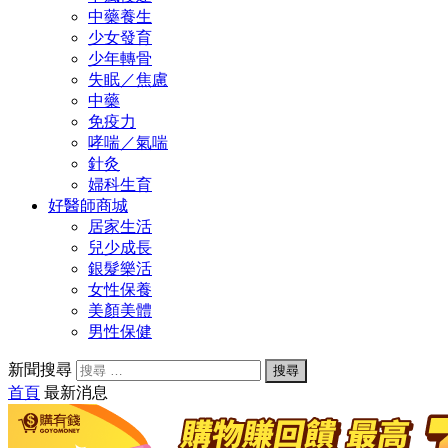
中藥養生
少女發育
少年轉骨
失眠／焦慮
中藥
免疫力
哮喘／氣喘
針灸
婦科生育
好醫師商城
居家生活
兒少成長
銀髮樂活
女性保養
美顏美體
男性保健
新聞搜尋
首頁
最新消息