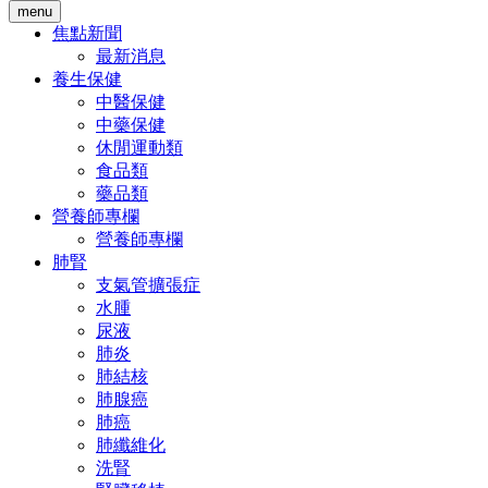
menu
焦點新聞
最新消息
養生保健
中醫保健
中藥保健
休閒運動類
食品類
藥品類
營養師專欄
營養師專欄
肺腎
支氣管擴張症
水腫
尿液
肺炎
肺結核
肺腺癌
肺癌
肺纖維化
洗腎