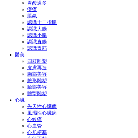
胃酸過多
痔瘡
脹氣
認識十二指腸
認識大腸
認識小腸
認識直腸
認識胃部
醫美
四肢雕塑
皮膚再造
胸部美容
臉形雕塑
臉部美容
體型雕塑
心臟
先天性心臟病
風濕性心臟病
心絞痛
心血管
心肌梗塞