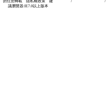
勿任意轉載 隱私權政策 建
私權政策
/
著作權與轉載授權
/
議瀏覽器:IE7.0以上版本
合作夥伴