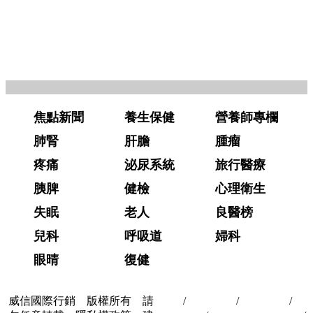
焦點新聞
養生保健
營養師專欄
肺腎
肝膽
腫瘤
疼痛
泌尿系統
旅行醫療
胰脾
健檢
心理衛生
失眠
老人
良醫榜
兒科
呼吸道
婦科
眼晴
復健
威信國際行銷 版權所有 請
首頁
/
關於我們
/
聯絡我們
/
隱