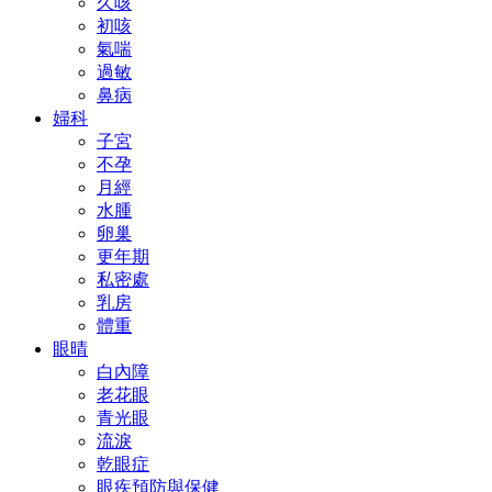
久咳
初咳
氣喘
過敏
鼻病
婦科
子宮
不孕
月經
水腫
卵巢
更年期
私密處
乳房
體重
眼晴
白內障
老花眼
青光眼
流淚
乾眼症
眼疾預防與保健