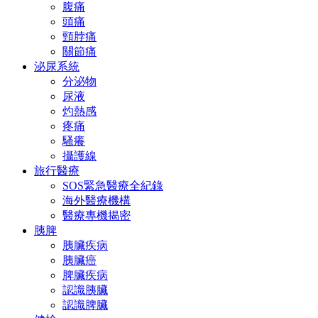
腹痛
頭痛
頸脖痛
關節痛
泌尿系統
分泌物
尿液
灼熱感
疼痛
騷癢
攝護線
旅行醫療
SOS緊急醫療全紀錄
海外醫療機構
醫療專機揭密
胰脾
胰臟疾病
胰臟癌
脾臟疾病
認識胰臟
認識脾臟