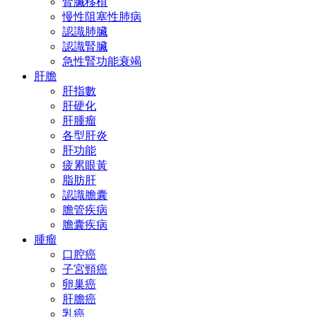
腎臟移植
慢性阻塞性肺病
認識肺臟
認識腎臟
急性腎功能衰竭
肝膽
肝指數
肝硬化
肝腫瘤
各型肝炎
肝功能
疲累眼黃
脂肪肝
認識膽囊
膽管疾病
膽囊疾病
腫瘤
口腔癌
子宮頸癌
卵巢癌
肝膽癌
乳癌