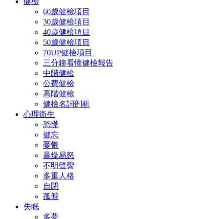
健檢
60歲健檢項目
30歲健檢項目
40歲健檢項目
50歲健檢項目
70UP健檢項目
三分鐘看懂健檢報告
中階健檢
公費健檢
高階健檢
健檢名詞剖析
心理衛生
恐慌
健忘
憂鬱
暴燥易怒
不明聲響
多重人格
自閉
孤僻
失眠
多夢