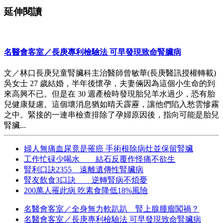
延伸閱讀
名醫會客室／長庚專利檢驗法 可早發現致命腎臟病
文／林口長庚兒童腎臟科主治醫師曾敏華(長庚醫訊授權轉載)
吳女士 27 歲結婚，半年後懷孕，夫妻倆因為這個小生命的到
來高興不已。但是在 30 週產檢時發現胎兒羊水過少，恐有胎
兒健康疑慮。這個壞消息猶如晴天霹靂，讓他們陷入愁雲慘霧
之中。緊接的一連串檢查排除了孕婦原因後，指向可能是胎兒
腎臟...
婦人無痛血尿竟是罹癌 手術根除病灶並保留腎臟
工作忙碌少喝水 結石反覆作怪痛不欲生
腎利口訣2355 遠離遺傳性腎臟病
腎友飲食3口訣 逆轉腎病不煩憂
200萬人罹此病 吃素食降低18%風險
名醫會客室／全身無力軟趴趴 腎上腺腫瘤闖禍？
名醫會客室／長庚專利檢驗法 可早發現致命腎臟病