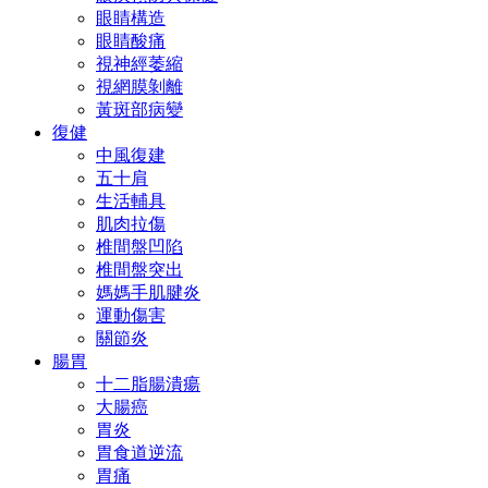
眼睛構造
眼睛酸痛
視神經萎縮
視網膜剝離
黃斑部病變
復健
中風復建
五十肩
生活輔具
肌肉拉傷
椎間盤凹陷
椎間盤突出
媽媽手肌腱炎
運動傷害
關節炎
腸胃
十二脂腸潰瘍
大腸癌
胃炎
胃食道逆流
胃痛