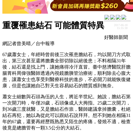
重覆罹患結石 可能體質特異
2017-06-18
15:35:38
好醫師新聞
網記者曾美晴／台中報導
67歲蕭女士，年經時曾前後三次罹患膽結石，均以開刀方式取
出，第三次甚至還將膽囊全部切除以絕後患；不料相隔31年
後，結石還是找上門，讓她痛得冷汗直冒。臺中慈濟醫院肝膽
腸胃科周偉強醫師透過內視鏡膽胰管治療術，順利除去心腹大
患，讓蕭女士也享受到醫療科技的進步，不必開刀就能恢復健
康，但是也讓她自己對天生容易結石的體質感到無奈。
蕭女士細數與石頭為伍的人生，將近半世紀。她說，膽結石第
一次開刀時，年僅20歲，石頭像成人大拇指。25歲二次開刀，
到36歲三度就醫，又是膽結石作祟，醫師建議拿掉膽囊，杜絕
結石再犯，她以為從此可以跟結石說拜拜。想不到她在相隔31
年的67歲，還要再經歷既熟悉又陌生的疼痛，發燒不適，檢查
後竟是總膽管有一顆3.5公分的大結石。