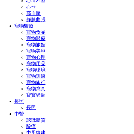
心律不整
心悸
高血壓
靜脈曲張
寵物醫療
寵物食品
寵物醫療
寵物旅館
寵物美容
寵物心理
寵物用品
寵物環境
寵物訓練
寵物旅行
寵物寫真
寶寶騷癢
長照
長照
中醫
認識體質
酸痛
中風復建