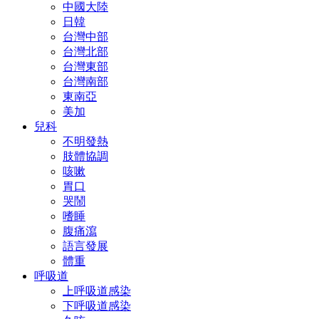
中國大陸
日韓
台灣中部
台灣北部
台灣東部
台灣南部
東南亞
美加
兒科
不明發熱
肢體協調
咳嗽
胃口
哭鬧
嗜睡
腹痛瀉
語言發展
體重
呼吸道
上呼吸道感染
下呼吸道感染