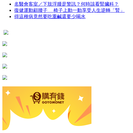
名醫會客室／下肢浮腫是警訊？何時該看腎臟科？
復健運動顧腰子 椅子上動一動享受人生逆轉「腎」
得這種病竟然要吃重鹹還要少喝水