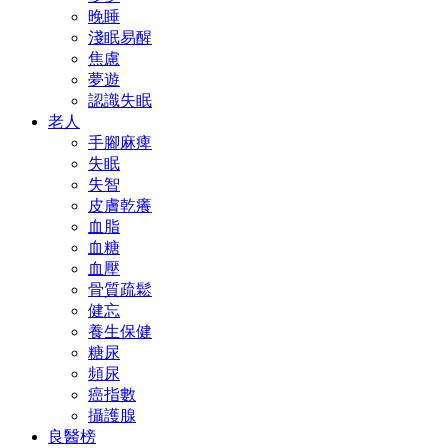
晚睡
淺眠易醒
焦慮
夢遊
認識失眠
老人
手腳麻痺
失眠
失智
皮膚乾癢
血脂
血糖
血壓
骨質疏鬆
健忘
養生保健
糖尿
頻尿
癌指數
攝護腺
良醫榜