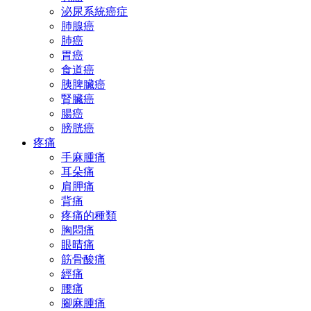
泌尿系統癌症
肺腺癌
肺癌
胃癌
食道癌
胰脾臟癌
腎臟癌
腸癌
膀胱癌
疼痛
手麻腫痛
耳朵痛
肩胛痛
背痛
疼痛的種類
胸悶痛
眼晴痛
筋骨酸痛
經痛
腰痛
腳麻腫痛