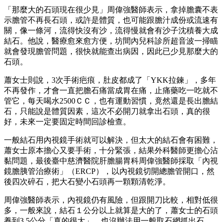
「那麼大的石頭現在很少見」周偉強醫師表示，拿掉膽囊不表
示膽管不再長石頭，或許是體質，也可能跟膽汁成份或流速有
關，像一條河，流得快沒有沙，流得慢就會有沙子沈積養大成
結石。他說，醫療愈來愈方便，坊間內兒科診所超音波一掃瞄
就會發現膽管問題，很快就能查出病因，因此已少見那麼大的
石頭。
蕭女士則說，3次手術疤痕，肚皮都成了「YKK拉鍊」，多年
不再發作，才會一直把膽石痛當成胃在痛，止痛藥吃一吃就不
管它，每天喝水2500ＣＣ，也有運動習慣，竟然還是長出膽結
石，只能說是體質因素，這次不必開刀就拿出石頭，真的很
好，未來一定要固定時間回診檢查。
一般結石用內視鏡手術就可以解決，但太大的結石會有困難，
蕭女士原本擔心又要手術，十分緊張，結果外科醫師更擔心沾
黏問題，最後臺中慈濟醫院肝膽腸胃科周偉強醫師採取「內視
鏡膽胰管治療術」（ERCP），以內視鏡切開總膽管開口，然
後四次碎石，把大石變小石頭再一顆顆清乾淨。
周偉強醫師表示，內視鏡仍有風險，但跟開刀比較，相對低很
多，一般來說，結石１公分以上就算是大的了，蕭女士的石頭
養到3.5公分「真的很大」，也沒辦法用一般取石網抓出石