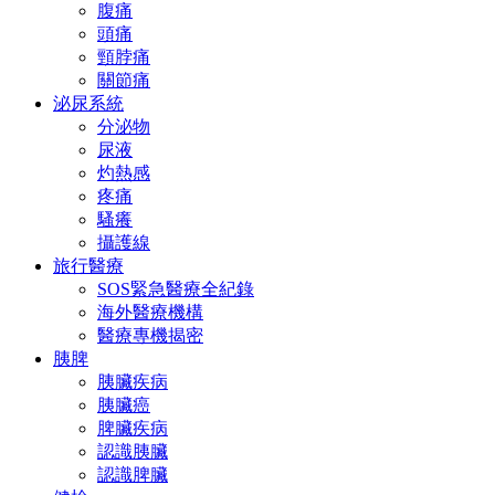
腹痛
頭痛
頸脖痛
關節痛
泌尿系統
分泌物
尿液
灼熱感
疼痛
騷癢
攝護線
旅行醫療
SOS緊急醫療全紀錄
海外醫療機構
醫療專機揭密
胰脾
胰臟疾病
胰臟癌
脾臟疾病
認識胰臟
認識脾臟