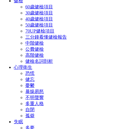
健檢
60歲健檢項目
30歲健檢項目
40歲健檢項目
50歲健檢項目
70UP健檢項目
三分鐘看懂健檢報告
中階健檢
公費健檢
高階健檢
健檢名詞剖析
心理衛生
恐慌
健忘
憂鬱
暴燥易怒
不明聲響
多重人格
自閉
孤僻
失眠
多夢