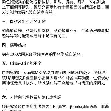
染色體變異的情況包括位移、斷裂、脆弱、附著、左右對換、
上下顛倒等情形，經研究顯示約有十種基因與自閉症有關，而
X染色體脆弱也與自閉症有關。
三、懷孕及出生時的困難
如高齡產婦、孕婦服用藥物、孕婦營養不良、生產過程缺氧狀
態等等都可能造成智能不足或自閉症。
四、病毒感染
約有10%德國麻疹孕婦生產的嬰兒變成自閉兒。
五、腦傷或腦功能不全
自閉兒的CT scan或MRI發現自閉症的小腦細胞較少，邊緣系
統腦細胞較多但體積小密度大造成不能發揮其功能，也發現顳
葉神經元尺寸較少，所以腦功能不全是造成自閉症的原因之
一。
六、人體內化學物質新陳代謝失調
經研究發現自閉症患者體內5-HT異常、β-endorphin過高、胺基