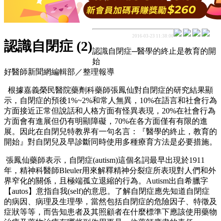
2016-03-23 11:38:00
認識自閉症 (2)
認識自閉症─醫學的終止是教育的開
始
好醫師新聞網編輯部／整理報導
根據嘉義榮民醫院藥劑科藥師張鳳仙對自閉症的研究結果顯
示，自閉症的預後1%~2%和常人無異，10%在語言和社會行為
方面接近正常但說話和人格方面有怪異表現，20%在社會行為
方面會有進展但仍有明顯障礙，70%在各方面僅有有限的進
展。因此在自閉兒特教界有一句名言：『醫學的終止，教育的
開始』對自閉兒及早診斷同時使用多種療育方法是必要措施。
張鳳仙藥師表示，自閉症(autism)這個名詞最早出現於1911
年，精神科醫師Bleuler用來解釋精神分裂症所表現對人們和外
界窄化的關係，且極端孤立退縮的行為。Autism出自希臘字
【autos】意指自我(self)的意思。了解自閉症應先知道自閉症
的病因、病理及生理學，當然包括自閉症的危險因子、特徵及
症狀等等，而告知患者及其照顧者在什麼標準下應該使用藥物