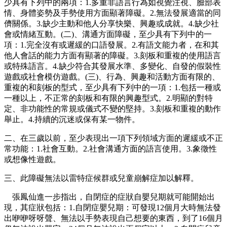
少具有下列中的兩項：1.多重非語言行為如視覺注視、臉部表
情、身體姿勢及手勢使用方面顯著障礙。2.無法發展適當的同
儕關係。3.缺少主動和他人分享快樂、興趣或成就。4.缺少社
會或情緒互動。(二)、溝通方面障礙，至少具有下列中的一
項：1.完全沒有或遲緩的口語發展。2.有語文能力者，在和其
他人會話的能力方面有顯著的障礙。3.刻板和重複的使用語言
或特殊語言。4.缺少符合其發展水準、多變化、自發的假裝性
遊戲或社會模仿遊戲。(三)、行為、興趣和活動方面有限的、
重複的和刻板的型式，至少具有下列中的一項：1.包括一種或
一種以上，不正常的刻板和有限的興趣型式。2.明顯的對特
定、非功能性的常規或儀式不變的堅持。3.刻板和重複的動作
舉止。4.持續的沉迷或保有某一物件。
二、在三歲以前，至少表現出一項下列領域方面的遲緩或不正
常功能：1.社會互動。2.社會溝通方面的語言使用。3.象徵性
或想像性遊戲。
三、此障礙無法以雷特症候群或兒童崩解症加以解釋。
張鳳仙進一步指出，自閉症的症狀自嬰兒期就可能開始出
現，其症狀包括：1.自閉症嬰兒期：可發現12個月大時無法發
出咿咿呀呀聲、無法以手勢表現自己想要的東西，到了16個月