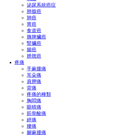
泌尿系統癌症
肺腺癌
肺癌
胃癌
食道癌
胰脾臟癌
腎臟癌
腸癌
膀胱癌
疼痛
手麻腫痛
耳朵痛
肩胛痛
背痛
疼痛的種類
胸悶痛
眼晴痛
筋骨酸痛
經痛
腰痛
腳麻腫痛