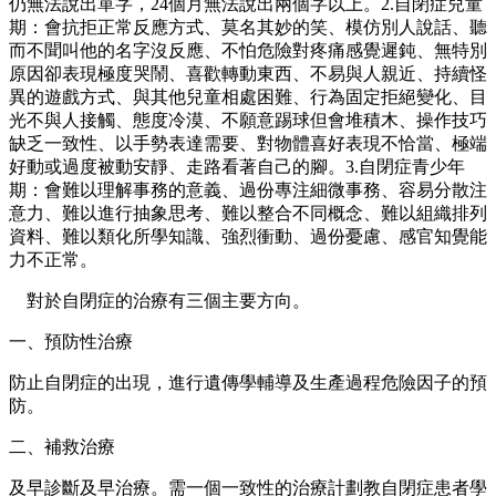
仍無法說出單字，24個月無法說出兩個字以上。2.自閉症兒童
期：會抗拒正常反應方式、莫名其妙的笑、模仿別人說話、聽
而不聞叫他的名字沒反應、不怕危險對疼痛感覺遲鈍、無特別
原因卻表現極度哭鬧、喜歡轉動東西、不易與人親近、持續怪
異的遊戲方式、與其他兒童相處困難、行為固定拒絕變化、目
光不與人接觸、態度冷漠、不願意踢球但會堆積木、操作技巧
缺乏一致性、以手勢表達需要、對物體喜好表現不恰當、極端
好動或過度被動安靜、走路看著自己的腳。3.自閉症青少年
期：會難以理解事務的意義、過份專注細微事務、容易分散注
意力、難以進行抽象思考、難以整合不同概念、難以組織排列
資料、難以類化所學知識、強烈衝動、過份憂慮、感官知覺能
力不正常。
對於自閉症的治療有三個主要方向。
一、預防性治療
防止自閉症的出現，進行遺傳學輔導及生產過程危險因子的預
防。
二、補救治療
及早診斷及早治療。需一個一致性的治療計劃教自閉症患者學