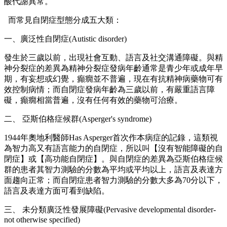
酸代謝異常。
而常見自閉症型態分成五大類：
一、廣泛性自閉症(Autistic disorder)
發生於三歲以前，出現社會互動、語言及社交溝通障礙。與精
神分裂症的差異為精神分裂症發病年齡通常是青少年或成年早
期，有妄想或幻覺，癲癇並不普遍，現在有抗精神病藥物可有
效控制病情；而自閉症發病年齡為三歲以前，有嚴重語言障
礙，癲癇相當普遍，沒有任何有效的藥物可治療。
二、 亞斯伯格症候群(Asperger's syndrome)
1944年奧地利醫師Has Asperger首次作本病症的記錄，這類視
為智力高又有語言能力的自閉症，所以叫【沒有智能障礙的自
閉症】或【高功能自閉症】。與自閉症的差異為亞斯伯格症候
群的患者其智力測驗的分數為平均或平均以上，語言及表達方
面趨向正常；而自閉症患者智力測驗的分數大多為70分以下，
語言及表達方面可看到缺陷。
三、 未分類廣泛性發展障礙(Pervasive developmental disorder-
not otherwise specified)