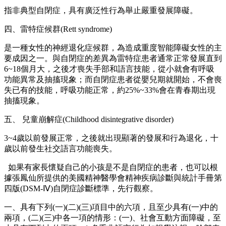
指非典型自閉症，具有廣泛性行為舉止嚴重發展障礙。
四、雷特症候群(Rett syndrome)
是一種女性的神經退化症候群，為造成重度智能障礙女性的主
要成因之一。與自閉症的差異為雷特症患者通常正常發展直到
6~18個月大，之後才喪失手部和語言技能，從小就會有呼吸
功能異常及抽搐現象；而自閉症患者從嬰兒期就開始，不會喪
失已有的技能，呼吸功能正常，約25%~33%會在青春期出現
抽搐現象。
五、 兒童崩解症(Childhood disintegrative disorder)
3~4歲以前發展正常，之後就出現顯著的發展和行為退化，十
歲以前發生社交語言功能喪失。
如果有家長懷疑自己的小孩是不是自閉症的患者，也可以根
據張鳳仙所提供的美國精神醫學會精神疾病診斷與統計手冊第
四版(DSM-Ⅳ)自閉症診斷標準，先行觀察。
一、具有下列(一)(二)(三)項目中的六項，且至少具有(一)中的
兩項，(二)(三)中各一項的情形：(一)、社會互動方面障礙，至