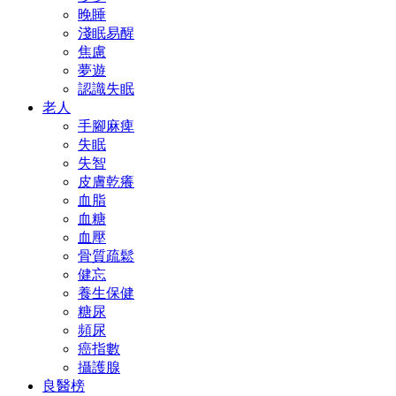
晚睡
淺眠易醒
焦慮
夢遊
認識失眠
老人
手腳麻痺
失眠
失智
皮膚乾癢
血脂
血糖
血壓
骨質疏鬆
健忘
養生保健
糖尿
頻尿
癌指數
攝護腺
良醫榜