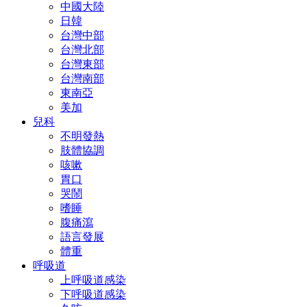
中國大陸
日韓
台灣中部
台灣北部
台灣東部
台灣南部
東南亞
美加
兒科
不明發熱
肢體協調
咳嗽
胃口
哭鬧
嗜睡
腹痛瀉
語言發展
體重
呼吸道
上呼吸道感染
下呼吸道感染