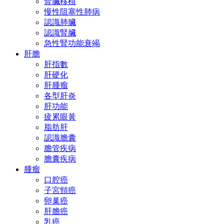
腎臟移植
慢性阻塞性肺病
認識肺臟
認識腎臟
急性腎功能衰竭
肝膽
肝指數
肝硬化
肝腫瘤
各型肝炎
肝功能
疲累眼黃
脂肪肝
認識膽囊
膽管疾病
膽囊疾病
腫瘤
口腔癌
子宮頸癌
卵巢癌
肝膽癌
乳癌