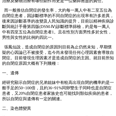
治療及藥物治療有哪些副作用更是一位藥師應盡的責任。
而一般推估自閉症的發生率，大約每一萬人中有二至五位為
自閉症患者，因診斷標準的不同自閉症的出現率有許多差異，
後來因診斷基準的改變及人民知識的提升，目前以精神疾病診
斷與統計手冊第四版(DSM-Ⅳ)診斷標準篩檢，約是每一萬人
中有四至五位為自閉症患者1。且在性別方面男性多於女性，
男性與女性的比例約四比一。
張鳳仙說，造成自閉症的原因到目前為止仍然未知，早期懷
疑的心因論已不被接受，迄今尚未發現任何心理因素會導致自
閉症。目前發現生理因素才是造成自閉症的主因。就目前所知
的自閉症原因大概有下列幾種：
一、遺傳
經研究顯示自閉症的兄弟姐妹中有較高出現自閉的機率約是一
般手足的50~100倍，且約36~91%同卵雙生子同時也是自閉症
患者，又20%自閉症患者家族史也可能找到類似疾病的患者，
所以自閉症與遺傳有一定的關連。
二、染色體變異