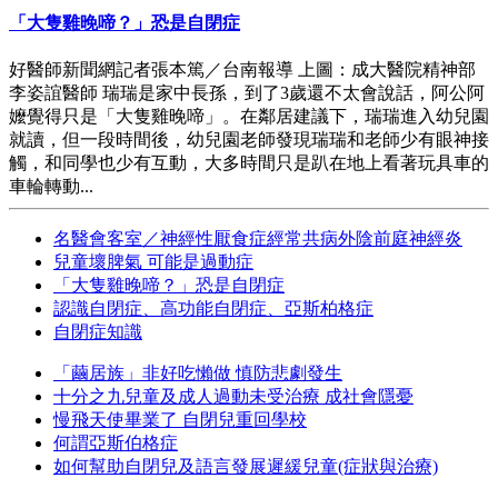
「大隻雞晚啼？」恐是自閉症
好醫師新聞網記者張本篤／台南報導 上圖：成大醫院精神部
李姿誼醫師 瑞瑞是家中長孫，到了3歲還不太會說話，阿公阿
嬤覺得只是「大隻雞晚啼」。在鄰居建議下，瑞瑞進入幼兒園
就讀，但一段時間後，幼兒園老師發現瑞瑞和老師少有眼神接
觸，和同學也少有互動，大多時間只是趴在地上看著玩具車的
車輪轉動...
名醫會客室／神經性厭食症經常共病外陰前庭神經炎
兒童壞脾氣 可能是過動症
「大隻雞晚啼？」恐是自閉症
認識自閉症、高功能自閉症、亞斯柏格症
自閉症知識
「繭居族」非好吃懶做 慎防悲劇發生
十分之九兒童及成人過動未受治療 成社會隱憂
慢飛天使畢業了 自閉兒重回學校
何謂亞斯伯格症
如何幫助自閉兒及語言發展遲緩兒童(症狀與治療)