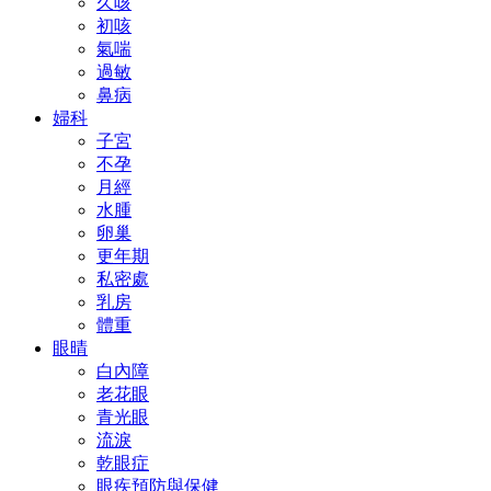
久咳
初咳
氣喘
過敏
鼻病
婦科
子宮
不孕
月經
水腫
卵巢
更年期
私密處
乳房
體重
眼晴
白內障
老花眼
青光眼
流淚
乾眼症
眼疾預防與保健