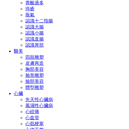
胃酸過多
痔瘡
脹氣
認識十二指腸
認識大腸
認識小腸
認識直腸
認識胃部
醫美
四肢雕塑
皮膚再造
胸部美容
臉形雕塑
臉部美容
體型雕塑
心臟
先天性心臟病
風濕性心臟病
心絞痛
心血管
心肌梗塞