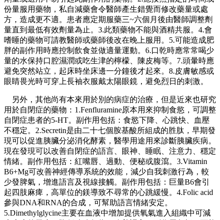
份量服用藥物，私自減藥會令醫師產生錯覺而修改藥量或處
方，造成更不適。患者應定期服藥三~六個月後由醫師調整劑
量直到最低有效劑量為止。3.此類藥物不能與酒精共服。4.會
嗜睡的藥物可請教醫師或藥師後改在晚上服用。5.可能造成肥
胖的副作用時應控制飲食並做適量運動。6.口乾時應常常喝少
量的水保持口腔濕潤或吃生津的檸檬、陳皮梅等。7.頭暈時應
避免突然站立，起床時坐床邊一分鐘後才起來。8.皮膚敏感或
眼睛畏光時可穿上長袖衣服戴太陽眼鏡，避免烈日的刺激。
另外，其他尚有本來用於別的病症的治療，但是近來也研究
用於自閉症的藥物：1.Fenfluramine原本用來抑制食慾，可調整
自閉症患者的5-HT。副作用包括：食慾下降、心跳快、血壓
不穩定。2.Secretin是由二十七個胺基酸所組成的胜肽，早期發
現可以促進胰臟分泌消化酵素，醫學用途用來診斷胰臟疾病。
現在發現可以改善自閉症的語言、眼神、睡眠、注意力、穩定
情緒。副作用包括：紅嘴唇、過動、便秘或腹瀉。3.Vitamin
B6+Mg可改善神經傳導系統的效能，減少自我刺激行為，較
少發脾氣，增進語言及視線接觸。副作用包括：巨量B6會引
起四肢麻痺，高單位的鎂導致不尋常的心跳緩慢。4.Folic acid
參與DNA和RNA的合成，可幫助語言情緒安定。
5.Dimethylglycine主要在血液中增加提供氧氣進入組織中可減