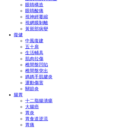
眼睛構造
眼睛酸痛
視神經萎縮
視網膜剝離
黃斑部病變
復健
中風復建
五十肩
生活輔具
肌肉拉傷
椎間盤凹陷
椎間盤突出
媽媽手肌腱炎
運動傷害
關節炎
腸胃
十二脂腸潰瘍
大腸癌
胃炎
胃食道逆流
胃痛