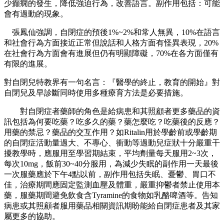
少癲癇的發生，降低強迫行為，改善語言。副作用包括：可能
會有過動的現象。
張鳳仙強調，自閉症的預後1%~2%和常人無異，10%在語言
和社會行為方面接近正常但說話和人格方面有怪異表現，20%
在社會行為方面會有進展但仍有明顯障礙，70%在各方面僅有
有限的進展。
對自閉兒特教界有一句名言：『醫學的終止，教育的開始』對
自閉兒及早診斷同時使用多種療育方法是必要措施。
對自閉症者藥師的角色是給病患和其照顧者更多藥品的資
訊包括為何要吃藥？吃多久的藥？藥怎麼吃？吃藥後的反應？
用藥的禁忌？藥品的交互作用？如Ritalin用於學齡前或學齡期
的自閉症活動量過大、不專心、衝動等過動兒症狀十分嚴重干
擾教學時，應服用至學習期結束，平均劑量每天服用2~3次，
每次10mg，飯前30~40分服用，為減少失眠的副作用一天最後
一次服藥應於下午4點以前，副作用包括失眠、憂鬱、胃口不
佳，治療期間應固定監測血壓及體重，嚴重抑鬱者禁止使用本
藥，服藥期間避免飲食含Tyramine的食物如乳酪啤酒等。告知
病患或其照顧者服用藥品相關資訊期盼能給自閉症患者及其家
屬更多的協助。