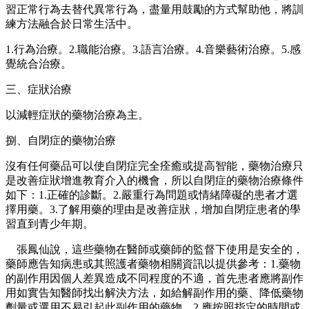
習正常行為去替代異常行為，盡量用鼓勵的方式幫助他，將訓
練方法融合於日常生活中。
1.行為治療。2.職能治療。3.語言治療。4.音樂藝術治療。5.感
覺統合治療。
三、症狀治療
以減輕症狀的藥物治療為主。
捌、自閉症的藥物治療
沒有任何藥品可以使自閉症完全痊癒或提高智能，藥物治療只
是改善症狀增進教育介入的機會，所以自閉症的藥物治療條件
如下：1.正確的診斷。2.嚴重行為問題或情緒障礙的患者才選
擇用藥。3.了解用藥的理由是改善症狀，增加自閉症患者的學
習直到青少年期。
張鳳仙說，這些藥物在醫師或藥師的監督下使用是安全的，
藥師應告知病患或其照護者藥物相關資訊以提供參考：1.藥物
的副作用因個人差異造成不同程度的不適，首先患者應將副作
用如實告知醫師找出解決方法，如給解副作用的藥、降低藥物
劑量或選用不易引起此副作用的藥物。2.應按照指定的時間或