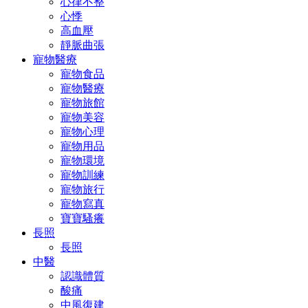
心律不整
心悸
高血壓
靜脈曲張
寵物醫療
寵物食品
寵物醫療
寵物旅館
寵物美容
寵物心理
寵物用品
寵物環境
寵物訓練
寵物旅行
寵物寫真
寶寶騷癢
長照
長照
中醫
認識體質
酸痛
中風復建