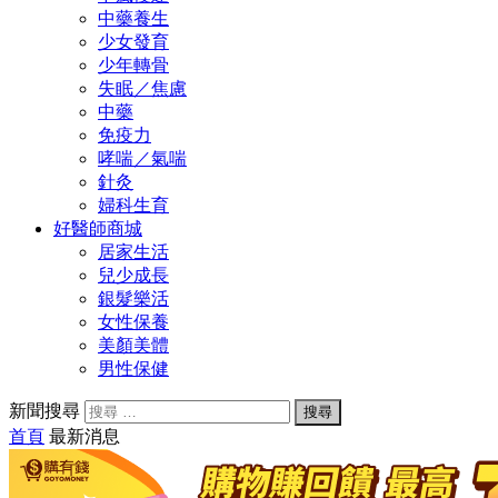
中藥養生
少女發育
少年轉骨
失眠／焦慮
中藥
免疫力
哮喘／氣喘
針灸
婦科生育
好醫師商城
居家生活
兒少成長
銀髮樂活
女性保養
美顏美體
男性保健
新聞搜尋
首頁
最新消息