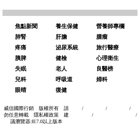
焦點新聞
養生保健
營養師專欄
肺腎
肝膽
腫瘤
疼痛
泌尿系統
旅行醫療
胰脾
健檢
心理衛生
失眠
老人
良醫榜
兒科
呼吸道
婦科
眼晴
復健
威信國際行銷 版權所有 請
首頁
/
關於我們
/
聯絡我們
/
隱
勿任意轉載 隱私權政策 建
私權政策
/
著作權與轉載授權
/
議瀏覽器:IE7.0以上版本
合作夥伴