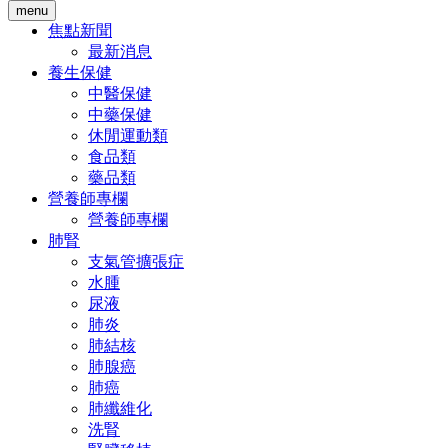
menu
焦點新聞
最新消息
養生保健
中醫保健
中藥保健
休閒運動類
食品類
藥品類
營養師專欄
營養師專欄
肺腎
支氣管擴張症
水腫
尿液
肺炎
肺結核
肺腺癌
肺癌
肺纖維化
洗腎