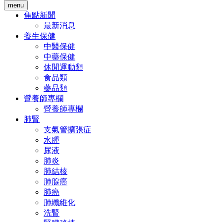
menu
焦點新聞
最新消息
養生保健
中醫保健
中藥保健
休閒運動類
食品類
藥品類
營養師專欄
營養師專欄
肺腎
支氣管擴張症
水腫
尿液
肺炎
肺結核
肺腺癌
肺癌
肺纖維化
洗腎