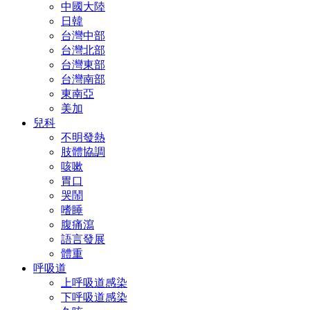
中國大陸
日韓
台灣中部
台灣北部
台灣東部
台灣南部
東南亞
美加
兒科
不明發熱
肢體協調
咳嗽
胃口
哭鬧
嗜睡
腹痛瀉
語言發展
體重
呼吸道
上呼吸道感染
下呼吸道感染