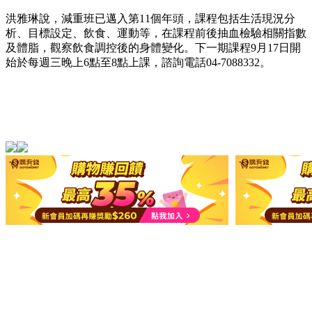
洪雅琳說，減重班已邁入第11個年頭，課程包括生活現況分
析、目標設定、飲食、運動等，在課程前後抽血檢驗相關指數
及體脂，觀察飲食調控後的身體變化。下一期課程9月17日開
始於每週三晚上6點至8點上課，諮詢電話04-7088332。