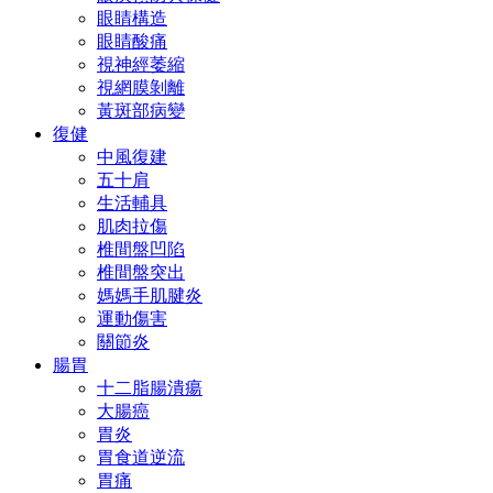
眼睛構造
眼睛酸痛
視神經萎縮
視網膜剝離
黃斑部病變
復健
中風復建
五十肩
生活輔具
肌肉拉傷
椎間盤凹陷
椎間盤突出
媽媽手肌腱炎
運動傷害
關節炎
腸胃
十二脂腸潰瘍
大腸癌
胃炎
胃食道逆流
胃痛