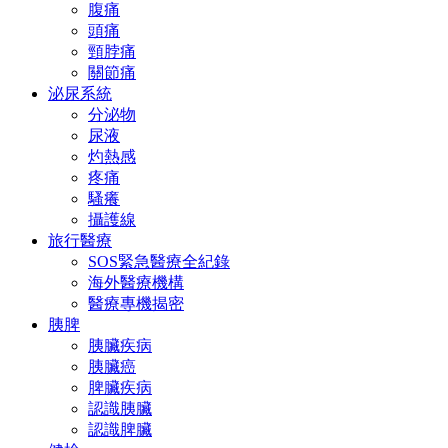
腹痛
頭痛
頸脖痛
關節痛
泌尿系統
分泌物
尿液
灼熱感
疼痛
騷癢
攝護線
旅行醫療
SOS緊急醫療全紀錄
海外醫療機構
醫療專機揭密
胰脾
胰臟疾病
胰臟癌
脾臟疾病
認識胰臟
認識脾臟