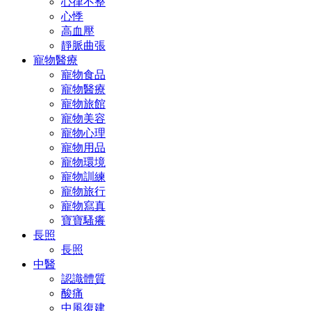
心律不整
心悸
高血壓
靜脈曲張
寵物醫療
寵物食品
寵物醫療
寵物旅館
寵物美容
寵物心理
寵物用品
寵物環境
寵物訓練
寵物旅行
寵物寫真
寶寶騷癢
長照
長照
中醫
認識體質
酸痛
中風復建