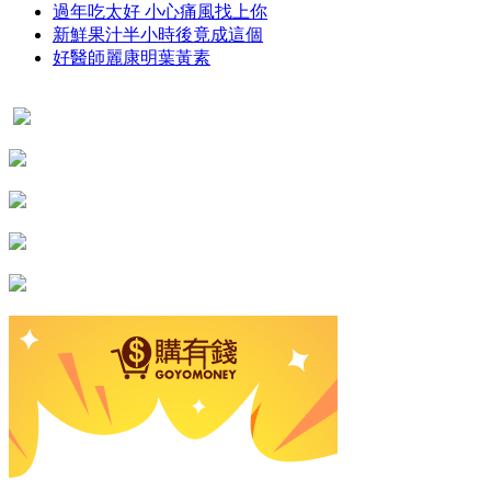
過年吃太好 小心痛風找上你
新鮮果汁半小時後竟成這個
好醫師麗康明葉黃素