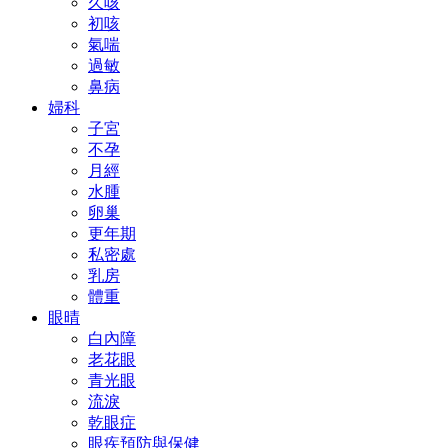
久咳
初咳
氣喘
過敏
鼻病
婦科
子宮
不孕
月經
水腫
卵巢
更年期
私密處
乳房
體重
眼晴
白內障
老花眼
青光眼
流淚
乾眼症
眼疾預防與保健