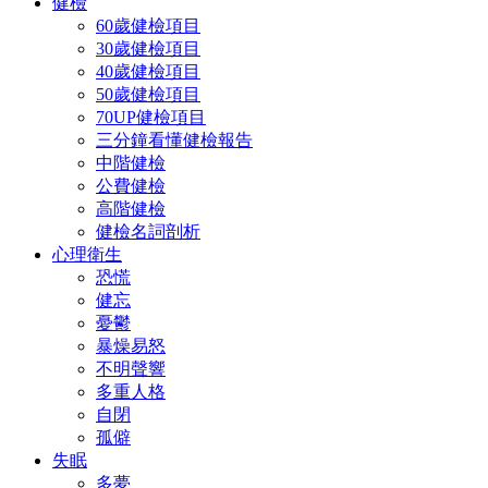
健檢
60歲健檢項目
30歲健檢項目
40歲健檢項目
50歲健檢項目
70UP健檢項目
三分鐘看懂健檢報告
中階健檢
公費健檢
高階健檢
健檢名詞剖析
心理衛生
恐慌
健忘
憂鬱
暴燥易怒
不明聲響
多重人格
自閉
孤僻
失眠
多夢