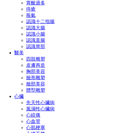
胃酸過多
痔瘡
脹氣
認識十二指腸
認識大腸
認識小腸
認識直腸
認識胃部
醫美
四肢雕塑
皮膚再造
胸部美容
臉形雕塑
臉部美容
體型雕塑
心臟
先天性心臟病
風濕性心臟病
心絞痛
心血管
心肌梗塞