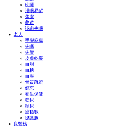
晚睡
淺眠易醒
焦慮
夢遊
認識失眠
老人
手腳麻痺
失眠
失智
皮膚乾癢
血脂
血糖
血壓
骨質疏鬆
健忘
養生保健
糖尿
頻尿
癌指數
攝護腺
良醫榜