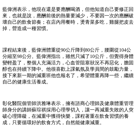
藍偉洲表示，他現在還是要應酬喝酒，但他知道自己要修正回
來，也就是說，應酬前後的熱量要減少，不要因一次的應酬破
壞自己的飲食節奏；在店內用餐時，燙青菜多吃，雞腿把皮去
掉，營造成一種習慣。
課程結束後，藍偉洲體重從90公斤降到80公斤，腰圍從104公
分縮至98公分。藍偉洲指出，雖然只減了10公斤，但覺得身體
變輕盈了，整個人充滿活力，心血管阻塞狀況不再惡化，膽固
醇也在持續下降中。他很喜歡上課氣氛及學員間的鼓勵力量，
接下來新一期的減重班他也報名了，希望體重再降一些，繼續
自己的健康生活養成。
彰化醫院個管師洪雅琳表示，擁有諮商心理師及健康體重管理
師身分的講師蘇琮祺採用心理學切入，讓一再減重失敗的人突
破心理障礙，在減重中獲得快樂，課程著重在飲食習慣的養
成，只要循環好的飲食方式，自然能健康減重。