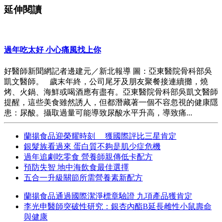
延伸閱讀
過年吃太好 小心痛風找上你
好醫師新聞網記者邊建元／新北報導 圖：亞東醫院骨科部吳
凱文醫師。 歲末年終，公司尾牙及朋友聚餐接連續攤，燒
烤、火鍋、海鮮或喝酒應有盡有。亞東醫院骨科部吳凱文醫師
提醒，這些美食雖然誘人，但都潛藏著一個不容忽視的健康隱
患：尿酸。攝取過量可能導致尿酸水平升高，導致痛...
蘭揚食品迎榮耀時刻 獲國際評比三星肯定
銀髮族看過來 蛋白質不夠是肌少症危機
過年追劇吃零食 營養師親傳低卡配方
預防失智 地中海飲食最佳選擇
五合一升級關節所需營養素新配方
蘭揚食品通過國際潔淨標章驗證 九項產品獲肯定
李光申醫師突破性研究：銀杏內酯B延長雌性小鼠壽命
與健康