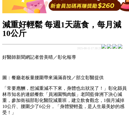
減重好輕鬆 每週1天蔬食，每月減
10公斤
2025-08-15 17:38:23
好醫師新聞網記者曾美晴／彰化報導
圖：餐廳老板量腰圍帶來滿滿喜悅／部立彰醫提供
「常要應酬，想減重減不下來，身體也出狀況了！」彰化縣員
林市知名的連鎖餐飲「員湘園鴨肉飯」老闆藍偉洲下決心減
重，參加衛福部彰化醫院減重班，建立飲食觀念，1個月減掉
10公斤、腰圍少了6公分，「身體變輕盈，是人生最美妙的感
受！」