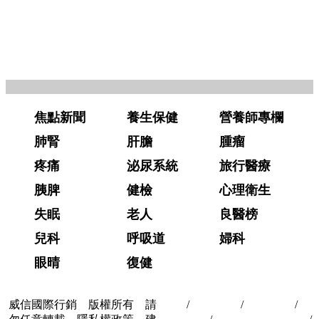
焦點新聞
養生保健
營養師專欄
肺腎
肝膽
腫瘤
疼痛
泌尿系統
旅行醫療
胰脾
健檢
心理衛生
失眠
老人
良醫榜
兒科
呼吸道
婦科
眼晴
復健
威信國際行銷 版權所有 請
首頁
/
關於我們
/
聯絡我們
/
隱