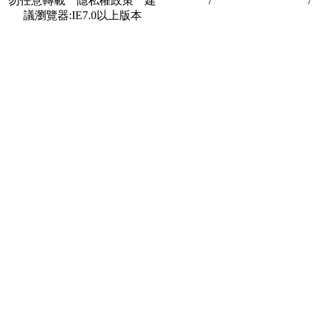
勿任意轉載 隱私權政策 建
私權政策
/
著作權與轉載授權
/
議瀏覽器:IE7.0以上版本
合作夥伴