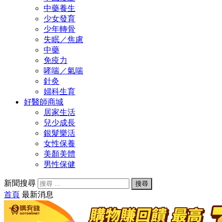
中藥養生
少女發育
少年轉骨
失眠／焦慮
中藥
免疫力
哮喘／氣喘
針灸
婦科生育
好醫師商城
居家生活
兒少成長
銀髮樂活
女性保養
美顏美體
男性保健
新聞搜尋
首頁
最新消息