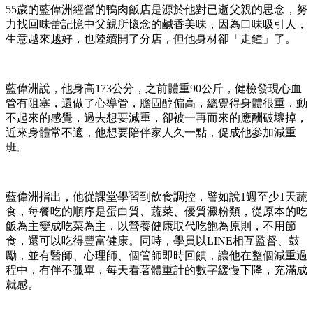
55歲的藍偉洲經營的鴨肉飯店是源於他對已逝父親的思念，努
力找回味蕾記憶中父親所懷念的鹹香美味，因為口味吸引人，
生意越來越好，也陸續開了分店，但他身材卻「走鐘」了。
藍偉洲說，他身高173公分，之前體重90公斤，健檢發現心血
管有阻塞，還做了心導管，膽固醇偏高，總覺得身體很重，動
不起來的感覺，過去想要減重，卻被一再而來的應酬破壞掉，
近來身體常不適，他想要陪伴家人久一點，促成他參加減重
班。
藍偉洲指出，他從課堂學習到飲食調控，譬如說1週至少1天蔬
食，每餐吃的順序是蛋白質、蔬菜、優質澱粉類，從原本的吃
飯為主變成吃菜為主，以營養健康取代吃飽為原則，不用節
食，還可以吃得豐富健康。同時，學員以LINE相互監督、鼓
勵，並有醫師、心理師、個管師即時回饋，讓他在整個減重過
程中，有伴不孤單，每天看著體重計的數字緩慢下降，充滿成
就感。