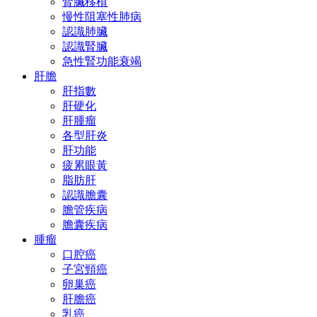
腎臟移植
慢性阻塞性肺病
認識肺臟
認識腎臟
急性腎功能衰竭
肝膽
肝指數
肝硬化
肝腫瘤
各型肝炎
肝功能
疲累眼黃
脂肪肝
認識膽囊
膽管疾病
膽囊疾病
腫瘤
口腔癌
子宮頸癌
卵巢癌
肝膽癌
乳癌