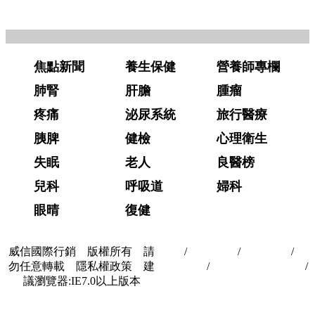
焦點新聞
養生保健
營養師專欄
肺腎
肝膽
腫瘤
疼痛
泌尿系統
旅行醫療
胰脾
健檢
心理衛生
失眠
老人
良醫榜
兒科
呼吸道
婦科
眼晴
復健
威信國際行銷 版權所有 請
首頁
/
關於我們
/
聯絡我們
/
隱
勿任意轉載 隱私權政策 建
私權政策
/
著作權與轉載授權
/
議瀏覽器:IE7.0以上版本
合作夥伴