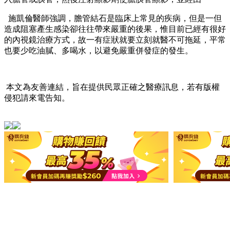
施凱倫醫師強調，膽管結石是臨床上常見的疾病，但是一但
造成阻塞產生感染卻往往帶來嚴重的後果，惟目前已經有很好
的內視鏡治療方式，故一有症狀就要立刻就醫不可拖延，平常
也要少吃油膩、多喝水，以避免嚴重併發症的發生。
本文為友善連結，旨在提供民眾正確之醫療訊息，若有版權
侵犯請來電告知。