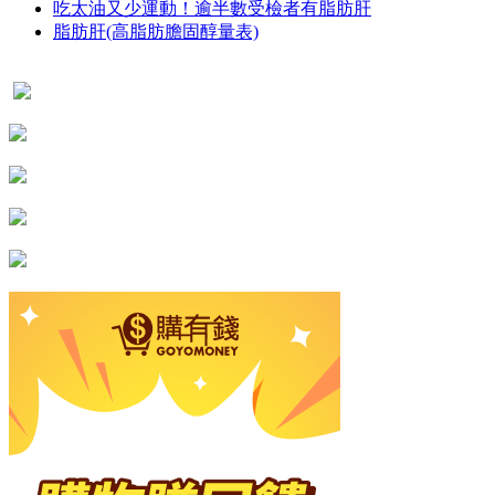
吃太油又少運動！逾半數受檢者有脂肪肝
脂肪肝(高脂肪膽固醇量表)