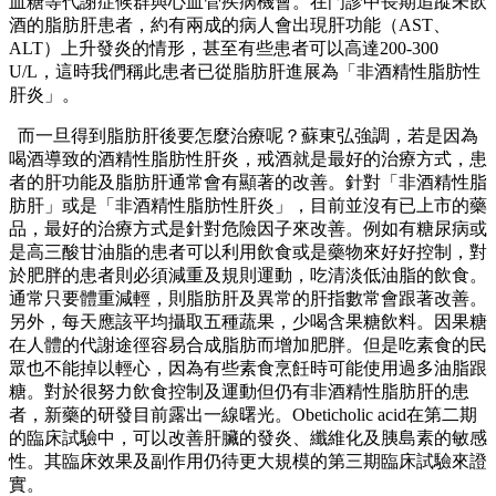
血糖等代謝症候群與心血管疾病機會。在門診中長期追蹤未飲
酒的脂肪肝患者，約有兩成的病人會出現肝功能（AST、
ALT）上升發炎的情形，甚至有些患者可以高達200-300
U/L，這時我們稱此患者已從脂肪肝進展為「非酒精性脂肪性
肝炎」。
而一旦得到脂肪肝後要怎麼治療呢？蘇東弘強調，若是因為
喝酒導致的酒精性脂肪性肝炎，戒酒就是最好的治療方式，患
者的肝功能及脂肪肝通常會有顯著的改善。針對「非酒精性脂
肪肝」或是「非酒精性脂肪性肝炎」，目前並沒有已上市的藥
品，最好的治療方式是針對危險因子來改善。例如有糖尿病或
是高三酸甘油脂的患者可以利用飲食或是藥物來好好控制，對
於肥胖的患者則必須減重及規則運動，吃清淡低油脂的飲食。
通常只要體重減輕，則脂肪肝及異常的肝指數常會跟著改善。
另外，每天應該平均攝取五種蔬果，少喝含果糖飲料。因果糖
在人體的代謝途徑容易合成脂肪而增加肥胖。但是吃素食的民
眾也不能掉以輕心，因為有些素食烹飪時可能使用過多油脂跟
糖。對於很努力飲食控制及運動但仍有非酒精性脂肪肝的患
者，新藥的研發目前露出一線曙光。Obeticholic acid在第二期
的臨床試驗中，可以改善肝臟的發炎、纖維化及胰島素的敏感
性。其臨床效果及副作用仍待更大規模的第三期臨床試驗來證
實。