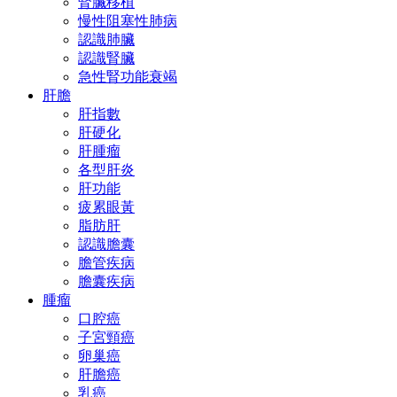
腎臟移植
慢性阻塞性肺病
認識肺臟
認識腎臟
急性腎功能衰竭
肝膽
肝指數
肝硬化
肝腫瘤
各型肝炎
肝功能
疲累眼黃
脂肪肝
認識膽囊
膽管疾病
膽囊疾病
腫瘤
口腔癌
子宮頸癌
卵巢癌
肝膽癌
乳癌