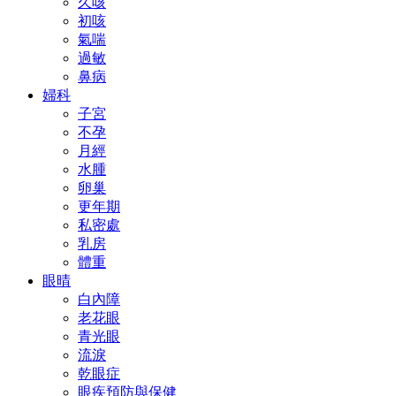
久咳
初咳
氣喘
過敏
鼻病
婦科
子宮
不孕
月經
水腫
卵巢
更年期
私密處
乳房
體重
眼晴
白內障
老花眼
青光眼
流淚
乾眼症
眼疾預防與保健