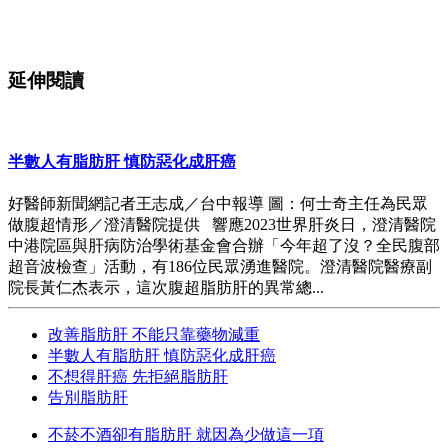
延伸閱讀
半數人有脂肪肝 慎防惡化成肝癌
好醫師新聞網記者王志成／台中報導 圖：何士奇主任為民眾
做腹超情形／澄清醫院提供 響應2023世界肝炎日，澄清醫院
中港院區與肝病防治學術基金會合辦「今年超了沒？全民腹部
超音波檢查」活動，有186位民眾湧進醫院。澄清醫院醫療副
院長黃仁杰表示，這次腹超脂肪肝的異常總...
改善脂肪肝 不能只靠藥物減重
半數人有脂肪肝 慎防惡化成肝癌
不想得肝癌 先拒絕脂肪肝
告別脂肪肝
不菸不酒卻有脂肪肝 就因為少做這一項