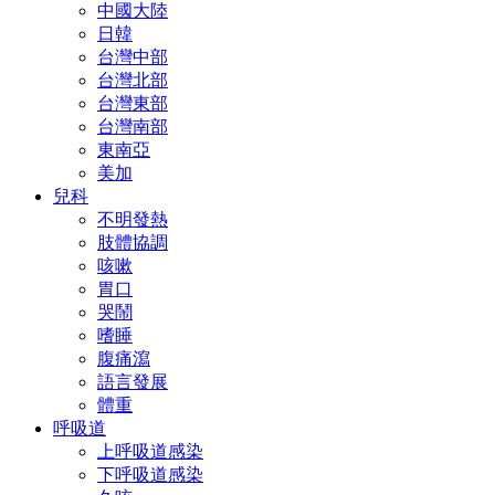
中國大陸
日韓
台灣中部
台灣北部
台灣東部
台灣南部
東南亞
美加
兒科
不明發熱
肢體協調
咳嗽
胃口
哭鬧
嗜睡
腹痛瀉
語言發展
體重
呼吸道
上呼吸道感染
下呼吸道感染