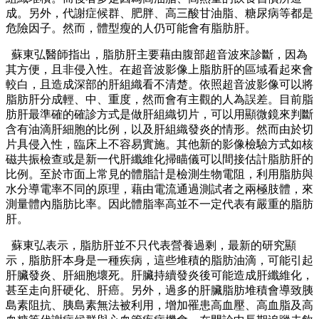
成。另外，代謝症候群、肥胖、高三酸甘油脂、糖尿病等都是
危險因子。然而，體型瘦的人仍可能會有脂肪肝。
蘇東弘醫師指出，脂肪肝主要藉由腹部超音波來診斷，因為
其方便，且非侵入性。在超音波影像上脂肪肝的區域看起來會
較白，且造成深部的肝組織看不清楚。依照超音波影像可以將
脂肪肝分成輕、中、重度，然而會有主觀的人為誤差。目前脂
肪肝最準確的確診方式是做肝組織切片，可以用顯微鏡來判斷
含有油滴肝細胞的比例，以及肝組織發炎的情形。然而由於切
片具侵入性，臨床上不容易實施。其他新的影像檢驗方式如核
磁共振檢查或是新一代肝纖維化掃瞄儀可以間接估計脂肪肝的
比例。至於市面上常見的體脂計是檢測生物電阻，利用脂肪與
水分導電率不同的原理，藉由電流通過測試者之兩極肢體，來
測量體內脂肪比率。因此體脂率高並不一定代表有嚴重的脂肪
肝。
蘇東弘表示，脂肪肝並不只代表營養過剩，最新的研究顯
示，脂肪肝本身是一種疾病，這些堆積的脂肪油滴，可能引起
肝臟發炎、肝細胞壞死。肝臟持續發炎後可能造成肝纖維化，
甚至走向肝硬化、肝癌。另外，過多的肝臟脂肪堆積會導致胰
島素阻抗、胰島素無法被利用，增加罹患高血壓、高血脂及高