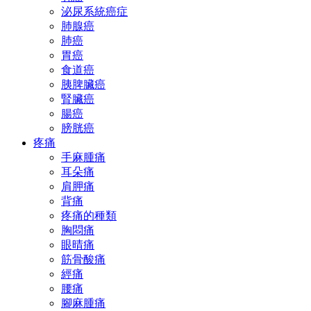
泌尿系統癌症
肺腺癌
肺癌
胃癌
食道癌
胰脾臟癌
腎臟癌
腸癌
膀胱癌
疼痛
手麻腫痛
耳朵痛
肩胛痛
背痛
疼痛的種類
胸悶痛
眼晴痛
筋骨酸痛
經痛
腰痛
腳麻腫痛