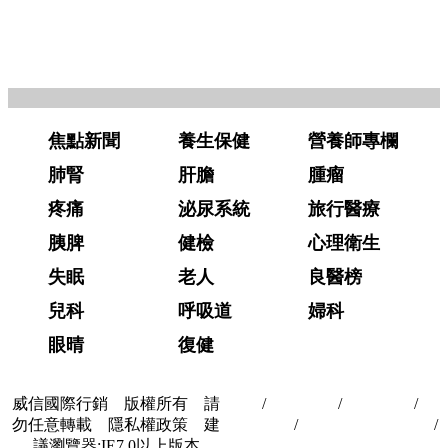
焦點新聞
養生保健
營養師專欄
肺腎
肝膽
腫瘤
疼痛
泌尿系統
旅行醫療
胰脾
健檢
心理衛生
失眠
老人
良醫榜
兒科
呼吸道
婦科
眼晴
復健
威信國際行銷 版權所有 請
首頁
/
關於我們
/
聯絡我們
/
隱
勿任意轉載 隱私權政策 建
私權政策
/
著作權與轉載授權
/
議瀏覽器:IE7.0以上版本
合作夥伴