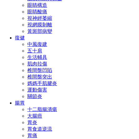
眼睛構造
眼睛酸痛
視神經萎縮
視網膜剝離
黃斑部病變
復健
中風復建
五十肩
生活輔具
肌肉拉傷
椎間盤凹陷
椎間盤突出
媽媽手肌腱炎
運動傷害
關節炎
腸胃
十二脂腸潰瘍
大腸癌
胃炎
胃食道逆流
胃痛