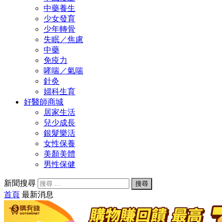
中藥養生
少女發育
少年轉骨
失眠／焦慮
中藥
免疫力
哮喘／氣喘
針灸
婦科生育
好醫師商城
居家生活
兒少成長
銀髮樂活
女性保養
美顏美體
男性保健
新聞搜尋
首頁
最新消息