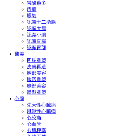
胃酸過多
痔瘡
脹氣
認識十二指腸
認識大腸
認識小腸
認識直腸
認識胃部
醫美
四肢雕塑
皮膚再造
胸部美容
臉形雕塑
臉部美容
體型雕塑
心臟
先天性心臟病
風濕性心臟病
心絞痛
心血管
心肌梗塞