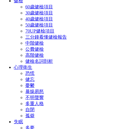
健檢
60歲健檢項目
30歲健檢項目
40歲健檢項目
50歲健檢項目
70UP健檢項目
三分鐘看懂健檢報告
中階健檢
公費健檢
高階健檢
健檢名詞剖析
心理衛生
恐慌
健忘
憂鬱
暴燥易怒
不明聲響
多重人格
自閉
孤僻
失眠
多夢