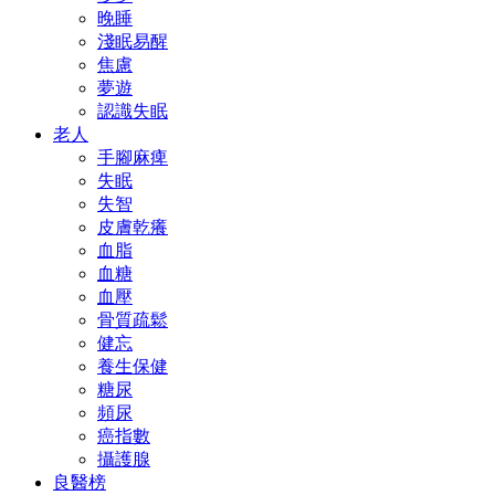
晚睡
淺眠易醒
焦慮
夢遊
認識失眠
老人
手腳麻痺
失眠
失智
皮膚乾癢
血脂
血糖
血壓
骨質疏鬆
健忘
養生保健
糖尿
頻尿
癌指數
攝護腺
良醫榜