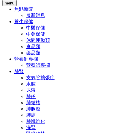
menu
焦點新聞
最新消息
養生保健
中醫保健
中藥保健
休閒運動類
食品類
藥品類
營養師專欄
營養師專欄
肺腎
支氣管擴張症
水腫
尿液
肺炎
肺結核
肺腺癌
肺癌
肺纖維化
洗腎