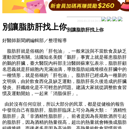
2016-03-23 14:24:12
別讓脂肪肝找上你
別讓脂肪肝找上你
好醫師新聞網編輯部／整理報導
脂肪肝就是俗稱的「肝包油」，一般來說與不當飲食及缺乏
運動習慣有關。法國知名美饌「鵝肝」事實上就是罹患脂肪肝
的鵝的肝臟，臺大醫院內科部主治醫師蘇東
弘表示，脂肪肝顧
名思義就是肝細胞內充滿油滴，導致脂肪組織堆積在肝臟中的
一種情形，就是俗稱的「肝包油」。脂肪肝已經成為一種新的
文明病，由於飲食西化及缺乏運動，脂肪肝長久後造成的肝臟
發炎、肝纖維化是不可輕忽的問題。建議大家就從調整飲食習
慣及運動開始，一起來「消脂保肝」。
由於沒有任何症狀，所以大部分的民眾，都是從健檢的報告
中發現自己有脂肪肝。脂肪肝臨床上可分為兩大類：「酒精性
脂肪肝」及「非酒精性脂肪肝」。前者是因為長期飲酒所引起
的脂肪肝，因為酒精的熱量很高，超出的熱量就會轉換成脂肪
組織堆積。而後者多是因為高油脂、高熱量的飲食習慣所造