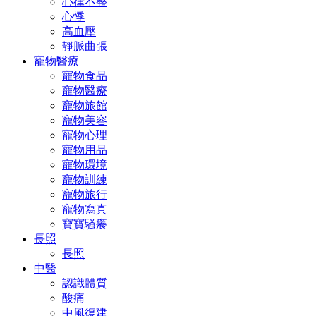
心律不整
心悸
高血壓
靜脈曲張
寵物醫療
寵物食品
寵物醫療
寵物旅館
寵物美容
寵物心理
寵物用品
寵物環境
寵物訓練
寵物旅行
寵物寫真
寶寶騷癢
長照
長照
中醫
認識體質
酸痛
中風復建