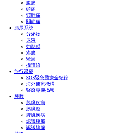
腹痛
頭痛
頸脖痛
關節痛
泌尿系統
分泌物
尿液
灼熱感
疼痛
騷癢
攝護線
旅行醫療
SOS緊急醫療全紀錄
海外醫療機構
醫療專機揭密
胰脾
胰臟疾病
胰臟癌
脾臟疾病
認識胰臟
認識脾臟