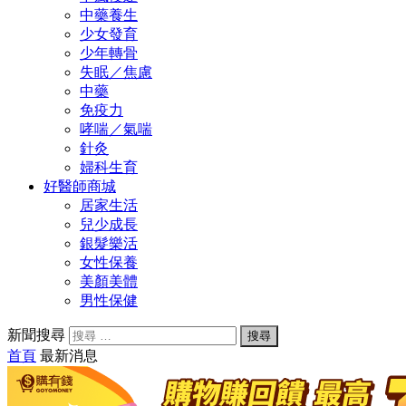
中藥養生
少女發育
少年轉骨
失眠／焦慮
中藥
免疫力
哮喘／氣喘
針灸
婦科生育
好醫師商城
居家生活
兒少成長
銀髮樂活
女性保養
美顏美體
男性保健
新聞搜尋
首頁
最新消息