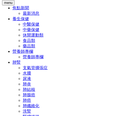
menu
焦點新聞
最新消息
養生保健
中醫保健
中藥保健
休閒運動類
食品類
藥品類
營養師專欄
營養師專欄
肺腎
支氣管擴張症
水腫
尿液
肺炎
肺結核
肺腺癌
肺癌
肺纖維化
洗腎