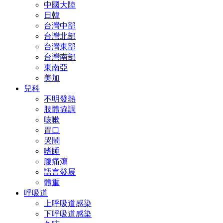
中國大陸
日韓
台灣中部
台灣北部
台灣東部
台灣南部
東南亞
美加
兒科
不明發熱
肢體協調
咳嗽
胃口
哭鬧
嗜睡
腹痛瀉
語言發展
體重
呼吸道
上呼吸道感染
下呼吸道感染