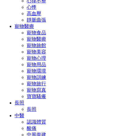
心律不整
心悸
高血壓
靜脈曲張
寵物醫療
寵物食品
寵物醫療
寵物旅館
寵物美容
寵物心理
寵物用品
寵物環境
寵物訓練
寵物旅行
寵物寫真
寶寶騷癢
長照
長照
中醫
認識體質
酸痛
中風復建