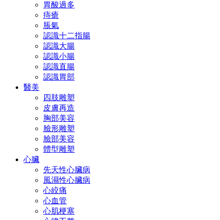
胃酸過多
痔瘡
脹氣
認識十二指腸
認識大腸
認識小腸
認識直腸
認識胃部
醫美
四肢雕塑
皮膚再造
胸部美容
臉形雕塑
臉部美容
體型雕塑
心臟
先天性心臟病
風濕性心臟病
心絞痛
心血管
心肌梗塞