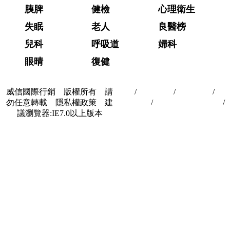
胰脾
健檢
心理衛生
失眠
老人
良醫榜
兒科
呼吸道
婦科
眼晴
復健
威信國際行銷 版權所有 請
首頁
/
關於我們
/
聯絡我們
/
隱
勿任意轉載 隱私權政策 建
私權政策
/
著作權與轉載授權
/
議瀏覽器:IE7.0以上版本
合作夥伴