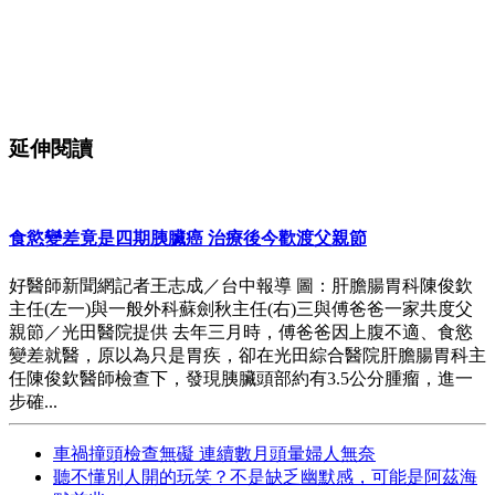
延伸閱讀
食慾變差竟是四期胰臟癌 治療後今歡渡父親節
好醫師新聞網記者王志成／台中報導 圖：肝膽腸胃科陳俊欽
主任(左一)與一般外科蘇劍秋主任(右)三與傅爸爸一家共度父
親節／光田醫院提供 去年三月時，傅爸爸因上腹不適、食慾
變差就醫，原以為只是胃疾，卻在光田綜合醫院肝膽腸胃科主
任陳俊欽醫師檢查下，發現胰臟頭部約有3.5公分腫瘤，進一
步確...
車禍撞頭檢查無礙 連續數月頭暈婦人無奈
聽不懂別人開的玩笑？不是缺乏幽默感，可能是阿茲海