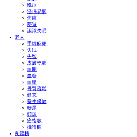
晚睡
淺眠易醒
焦慮
夢遊
認識失眠
老人
手腳麻痺
失眠
失智
皮膚乾癢
血脂
血糖
血壓
骨質疏鬆
健忘
養生保健
糖尿
頻尿
癌指數
攝護腺
良醫榜