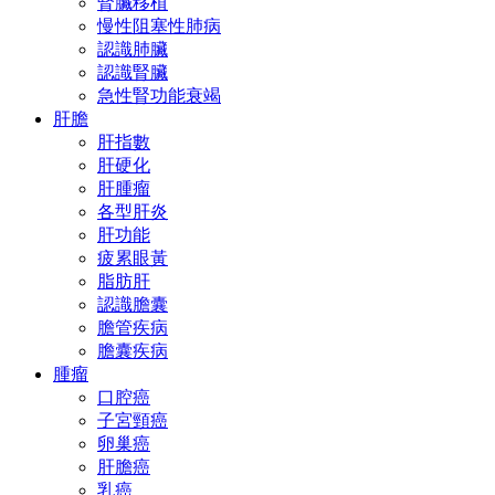
腎臟移植
慢性阻塞性肺病
認識肺臟
認識腎臟
急性腎功能衰竭
肝膽
肝指數
肝硬化
肝腫瘤
各型肝炎
肝功能
疲累眼黃
脂肪肝
認識膽囊
膽管疾病
膽囊疾病
腫瘤
口腔癌
子宮頸癌
卵巢癌
肝膽癌
乳癌