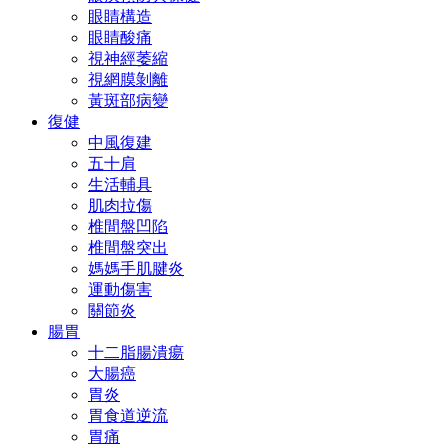
眼睛構造
眼睛酸痛
視神經萎縮
視網膜剝離
黃斑部病變
復健
中風復建
五十肩
生活輔具
肌肉拉傷
椎間盤凹陷
椎間盤突出
媽媽手肌腱炎
運動傷害
關節炎
腸胃
十二脂腸潰瘍
大腸癌
胃炎
胃食道逆流
胃痛