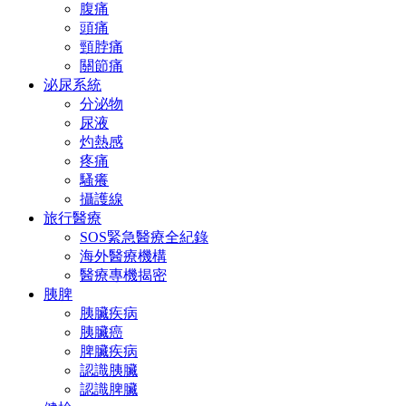
腹痛
頭痛
頸脖痛
關節痛
泌尿系統
分泌物
尿液
灼熱感
疼痛
騷癢
攝護線
旅行醫療
SOS緊急醫療全紀錄
海外醫療機構
醫療專機揭密
胰脾
胰臟疾病
胰臟癌
脾臟疾病
認識胰臟
認識脾臟