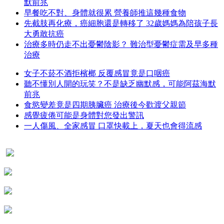
默前兆
早餐吃不對、身體就很累 營養師推這幾種食物
先截肢再化療，癌細胞還是轉移了 32歲媽媽為陪孩子長
大勇敢抗癌
治療多時仍走不出憂鬱陰影？ 難治型憂鬱症需及早多種
治療
女子不菸不酒拒檳榔 反覆感冒竟是口咽癌
聽不懂別人開的玩笑？不是缺乏幽默感，可能阿茲海默
前兆
食慾變差竟是四期胰臟癌 治療後今歡渡父親節
感覺疲倦可能是身體對您發出警訊
一人傷風、全家感冒 口罩快載上，夏天也會得流感