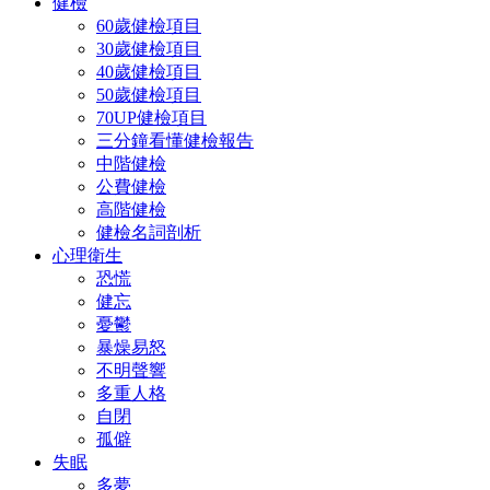
健檢
60歲健檢項目
30歲健檢項目
40歲健檢項目
50歲健檢項目
70UP健檢項目
三分鐘看懂健檢報告
中階健檢
公費健檢
高階健檢
健檢名詞剖析
心理衛生
恐慌
健忘
憂鬱
暴燥易怒
不明聲響
多重人格
自閉
孤僻
失眠
多夢