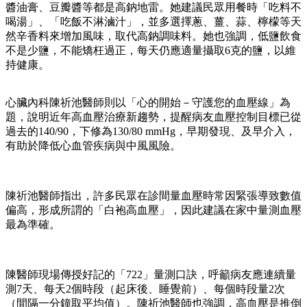
醬油膏、豆瓣醬等都是高鈉地雷。她建議民眾用餐時「吃料不
喝湯」、「吃飯不淋滷汁」，並多選擇蔥、薑、蒜、檸檬等天
然辛香料來增加風味，取代高鈉調味料。她也強調，低鹽飲食
不是少鹽，不能矯枉過正，每天仍應適量攝取6克的鹽，以維
持健康。
心臟內科陳祈池醫師則以「心的開始－守護您的血壓線」為
題，說明近年高血壓治療新趨勢，提醒病友血壓控制目標已從
過去的140/90，下修為130/80 mmHg，早期發現、及早介入，
有助於降低心血管疾病與中風風險。
陳祈池醫師指出，許多民眾在診間量血壓時常因緊張導致數值
偏高，形成所謂的「白袍高血壓」，因此建議在家中量測血壓
最為準確。
陳醫師現場傳授好記的「722」量測口訣，呼籲病友應連續量
測7天、每天2個時段（起床後、睡覺前）、每個時段量2次
（間隔一分鐘取平均值）。陳祈池醫師也強調，高血壓是推倒