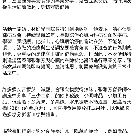
會，透過醫師與營養師的專業分享，結合互動交流，陪伴病友
從生活細節做起，穩穩守護健康。
活動一開始，林庭光副院長特別到場致詞，他表示，清心俱樂
部病友會已持續舉辦25年，長期陪伴心臟內科病友面對疾病、
學習自我照護。他指出，心臟病治療的關鍵在於「不能緊
張」，該做的治療與生活調整要確實落實，不適合的行為則應
避免，更重要的是建立正確的健康觀念。也因此，本次活動特
別邀請營養師張雅芳與心臟內科陳祈池醫師進行專業分享，讓
病友與家屬能即時提問、釐清迷思，將醫療知識落實於日常生
活之中。
許多病友苦惱於「減鹽」會讓食物變得無味，張雅芳營養師在
講座中分享「三少二多」的飲食秘訣：少調味品、少加工食
品、低油脂；多蔬果、多高纖。水果攝取不能過量，建議每天
攝取2份（約拳頭大），且直接食用優於打成果汁，以免攝取
過多糖分影響血糖與體重。
張營養師特別提醒外食族要注意「隱藏的鹽分」，例如湯品、