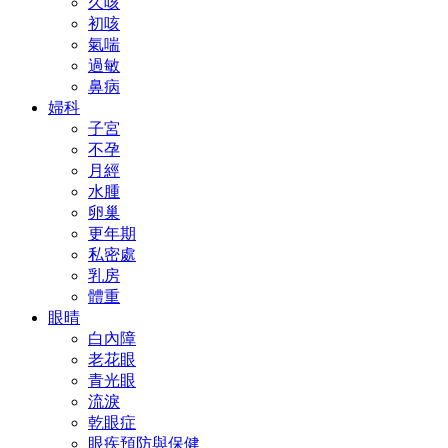
久咳
初咳
氣喘
過敏
鼻病
婦科
子宮
不孕
月經
水腫
卵巢
更年期
私密處
乳房
體重
眼晴
白內障
老花眼
青光眼
流淚
乾眼症
眼疾預防與保健