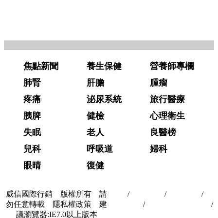
焦點新聞
養生保健
營養師專欄
肺腎
肝膽
腫瘤
疼痛
泌尿系統
旅行醫療
胰脾
健檢
心理衛生
失眠
老人
良醫榜
兒科
呼吸道
婦科
眼晴
復健
威信國際行銷 版權所有 請
首頁
/
關於我們
/
聯絡我們
/
隱
勿任意轉載 隱私權政策 建
私權政策
/
著作權與轉載授權
/
議瀏覽器:IE7.0以上版本
合作夥伴