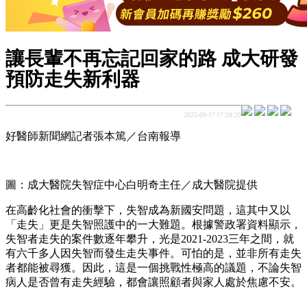
讓長輩不再忘記回家的路 成大研發
預防走失新利器
2025-09-17 17:28:20
好醫師新聞網記者張本篤／台南報導
圖：成大醫院失智症中心白明奇主任／成大醫院提供
在高齡化社會的衝擊下，失智成為新國安問題，這其中又以
「走失」更是失智照護中的一大難題。根據警政署資料顯示，
失智者走失的案件數逐年攀升，光是2021-2023三年之間，就
有六千多人因失智而發生走失事件。可怕的是，並非所有走失
者都能被尋獲。因此，這是一個挑戰性極高的議題，不論失智
病人是否曾有走失經驗，都會讓照顧者與家人處於焦慮不安。